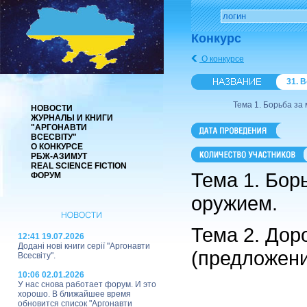
Конкурс
О конкурсе
31. 
Тема 1. Борьба за
НОВОСТИ
ЖУРНАЛЫ И КНИГИ
"АРГОНАВТИ
ВСЕСВІТУ"
О КОНКУРСЕ
РБЖ-АЗИМУТ
REAL SCIENCE FICTION
Тема 1. Бор
ФОРУМ
оружием.
Тема 2. Дор
12:41 19.07.2026
Додані нові книги серії "Аргонавти
(предложение
Всесвіту".
10:06 02.01.2026
У нас снова работает форум. И это
хорошо. В ближайшее время
обновится список "Аргонавти