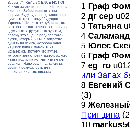
Всесвіту" і REAL SCIENCE FICTION.
1
Граф Фом
Книжек за эти полгода прибавилось
изрядно. Заброшенные ветки
2
дг сер
u0
форума будут удалены, вместо них
думаю открыть тему "Будущее
Украины". Нет, это не публицистика.
3
Татьяна
u
Это проза. Фантастика. В теории, на
двух языках: рус/укр. На русском,
4
Саламанд
потому что ещё не родился такой
путин, который бы мне запретил
5
Юлес Ске
думать на языке, которому меня
научили папа с мамой. И на
украинском, потому что путин,
6
Граф Фом
который загнал репутацию русского
языка под плинтус, увы! - всё-таки
7
eg_ro
u01
родился. Надеюсь, я найду силы,
время и возможность для
реализации этого проекта.
или Запах б
8
Евгений 
(3)
9
Железный
Принципа
(2
10
markus5