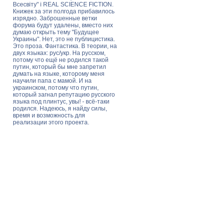
Всесвіту" і REAL SCIENCE FICTION.
Книжек за эти полгода прибавилось
изрядно. Заброшенные ветки
форума будут удалены, вместо них
думаю открыть тему "Будущее
Украины". Нет, это не публицистика.
Это проза. Фантастика. В теории, на
двух языках: рус/укр. На русском,
потому что ещё не родился такой
путин, который бы мне запретил
думать на языке, которому меня
научили папа с мамой. И на
украинском, потому что путин,
который загнал репутацию русского
языка под плинтус, увы! - всё-таки
родился. Надеюсь, я найду силы,
время и возможность для
реализации этого проекта.