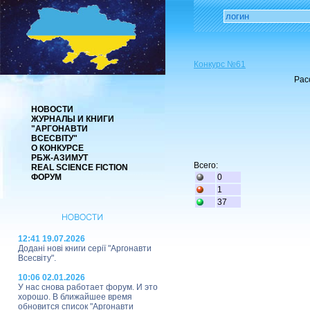
Конкурс №61
Рас
НОВОСТИ
ЖУРНАЛЫ И КНИГИ
"АРГОНАВТИ
ВСЕСВІТУ"
О КОНКУРСЕ
РБЖ-АЗИМУТ
Всего:
REAL SCIENCE FICTION
ФОРУМ
0
1
37
12:41 19.07.2026
Додані нові книги серії "Аргонавти
Всесвіту".
10:06 02.01.2026
У нас снова работает форум. И это
хорошо. В ближайшее время
обновится список "Аргонавти