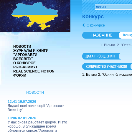
Конкурс
О конкурсе
Конк
1. Вільна. 2. "Осяя
НОВОСТИ
ЖУРНАЛЫ И КНИГИ
"АРГОНАВТИ
ВСЕСВІТУ"
О КОНКУРСЕ
РБЖ-АЗИМУТ
REAL SCIENCE FICTION
1. Вільна 2. "Осяяні блискавк
ФОРУМ
12:41 19.07.2026
Додані нові книги серії "Аргонавти
Всесвіту".
10:06 02.01.2026
У нас снова работает форум. И это
хорошо. В ближайшее время
обновится список "Аргонавти