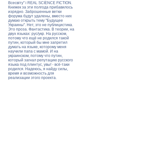
Всесвіту" і REAL SCIENCE FICTION.
Книжек за эти полгода прибавилось
изрядно. Заброшенные ветки
форума будут удалены, вместо них
думаю открыть тему "Будущее
Украины". Нет, это не публицистика.
Это проза. Фантастика. В теории, на
двух языках: рус/укр. На русском,
потому что ещё не родился такой
путин, который бы мне запретил
думать на языке, которому меня
научили папа с мамой. И на
украинском, потому что путин,
который загнал репутацию русского
языка под плинтус, увы! - всё-таки
родился. Надеюсь, я найду силы,
время и возможность для
реализации этого проекта.