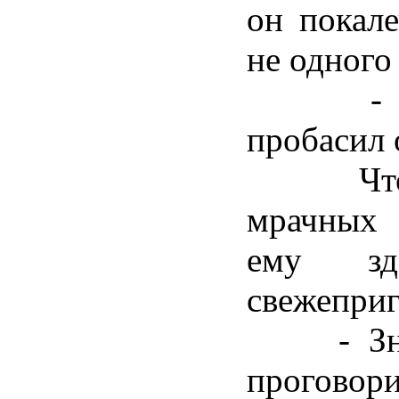
он покале
не одного
- Не в
пробасил 
Чтобы 
мрачных
ему зд
свежеприг
- Знаю,
проговор