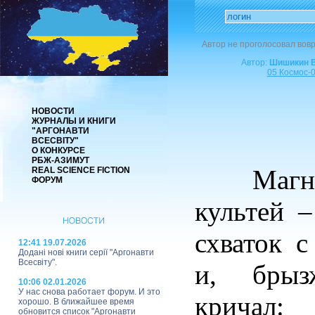
Автор не проголосовал вов
Автор:
Шишикин 
05 Космос-
НОВОСТИ
ЖУРНАЛЫ И КНИГИ
"АРГОНАВТИ
ВСЕСВІТУ"
О КОНКУРСЕ
РБЖ-АЗИМУТ
Магнус 
REAL SCIENCE FICTION
ФОРУМ
культей –
схваток 
12:41 19.07.2026
Додані нові книги серії "Аргонавти
Всесвіту".
и, брыз
10:06 02.01.2026
У нас снова работает форум. И это
кричал:
хорошо. В ближайшее время
обновится список "Аргонавти