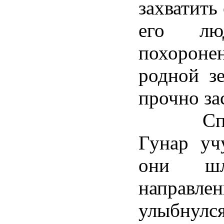
захватить
его лю
похоронен
родной з
прочно за
Спустя
Гунар уч
они шл
направле
улыбну