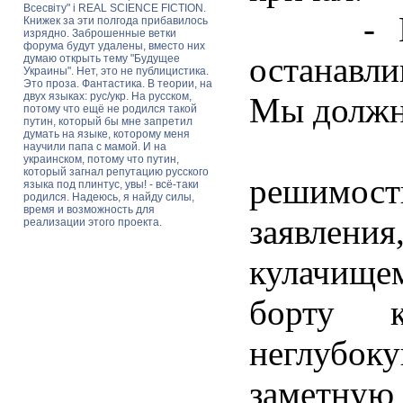
Всесвіту" і REAL SCIENCE FICTION.
- Мы н
Книжек за эти полгода прибавилось
изрядно. Заброшенные ветки
форума будут удалены, вместо них
останавл
думаю открыть тему "Будущее
Украины". Нет, это не публицистика.
Это проза. Фантастика. В теории, на
двух языках: рус/укр. На русском,
Мы должн
потому что ещё не родился такой
путин, который бы мне запретил
думать на языке, которому меня
Чтобы
научили папа с мамой. И на
украинском, потому что путин,
который загнал репутацию русского
решимо
языка под плинтус, увы! - всё-таки
родился. Надеюсь, я найду силы,
время и возможность для
заявлени
реализации этого проекта.
кулачищ
борту 
неглубок
заметную 