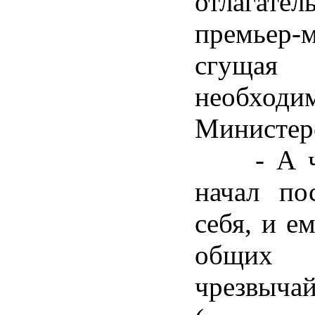
отлагате
премьер-
сгущая
необходи
Министер
- А что
начал по
себя, и е
общих 
чрезвыч