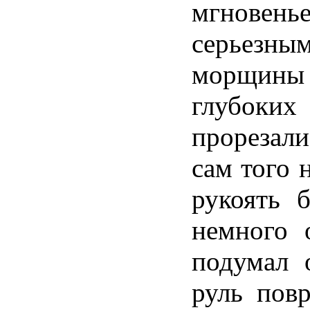
мгновен
серьез
морщины
глубоких
прорезал
сам того 
рукоять 
немного 
подумал 
руль пов