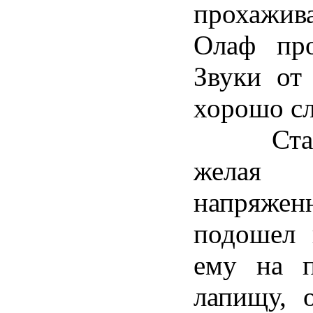
прохажив
Олаф про
Звуки от
хорошо сл
Старый
желая 
напряж
подошел 
ему на 
лапищу, 