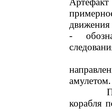
Артефакт
пример
движения 
- обозн
следовани
Магн
направ
амулетом.
Причин
корабля п