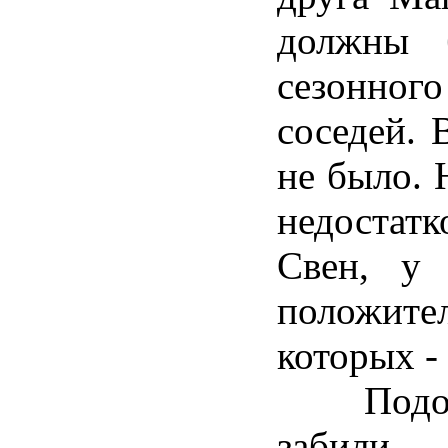
должны 
сезонного
соседей. 
не было. 
недостат
Свен, у 
положител
которых -
Подожда
забили