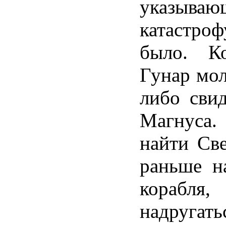
указыв
катастро
было. К
Гунар мол
либо свид
Магнуса
найти Св
раньше н
корабл
надруга