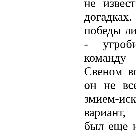
не извес
догадка
победы ли
- угроб
команду
Свеном в
он не вс
змием-и
вариант,
был еще н