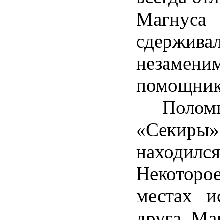
Магнус
сдерж
незамени
помощник
Поломка 
«Секиры» 
находи
Некоторо
местах и
друга Ма