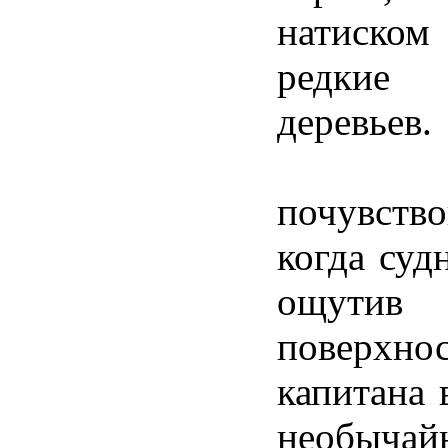
натиском
редкие 
деревьев.
Люди
почувств
когда суд
ощутив 
поверх
капитана 
необычай