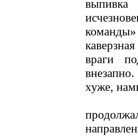
выпивк
исчезно
команды
каверзна
враги по
внезапно
хуже, нам
Поиск
продолж
направле