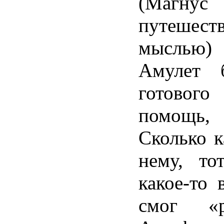
(Магну
путешест
мыслью) 
Амулет б
готовог
помощь,
Сколько к
нему, то
какое-то 
смог «р