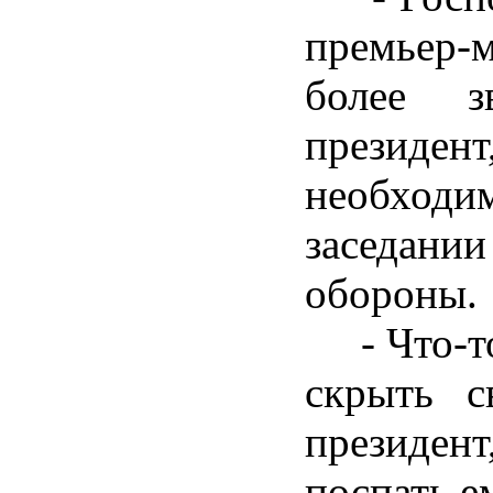
премьер
более з
президен
необход
заседа
обороны.
- Что-то 
скрыть с
президент
поспать е