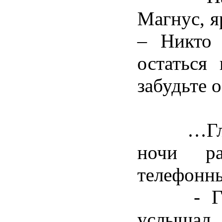
Магнус, я
– Никто
остаться
забудьте 
…Главу 
ночи ра
телефонны
- Госп
услышал 