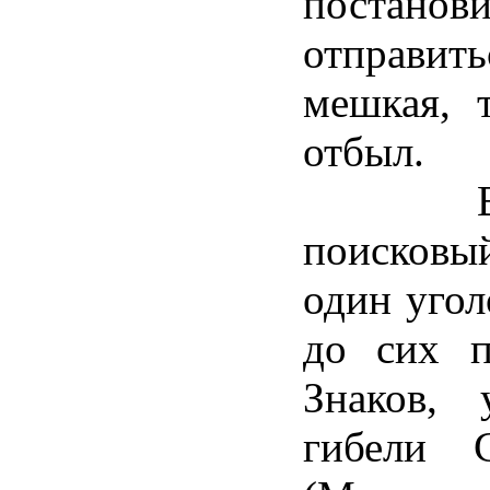
постанов
отправить
мешкая, 
отбыл.
В ход
поисковы
один угол
до сих п
Знаков,
гибели 