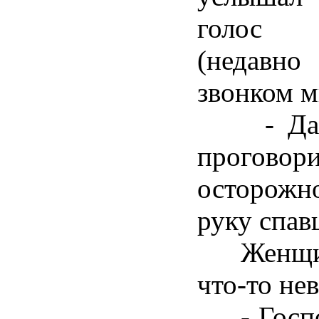
голос 
(недавно
звонком м
- Да, я
проговори
осторожно
руку спав
Женщина
что-то не
- Господ