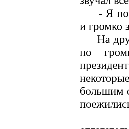
звучал вс
- Я поня
и громко 
На друго
по гром
президе
некотор
большим с
поежилис
- Де