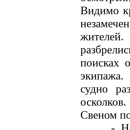
Видимо к
незамеч
жителей.
разбрели
поисках о
экипажа.
судно ра
осколков
Свеном по
- Найт