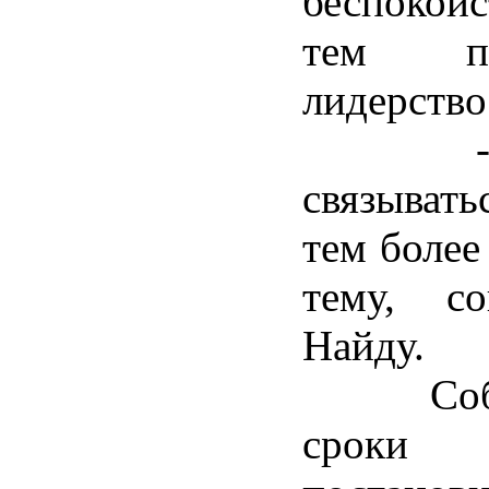
беспокойс
тем пр
лидерство
- Лад
связыват
тем более
тему, с
Найду.
Собран
сроки 