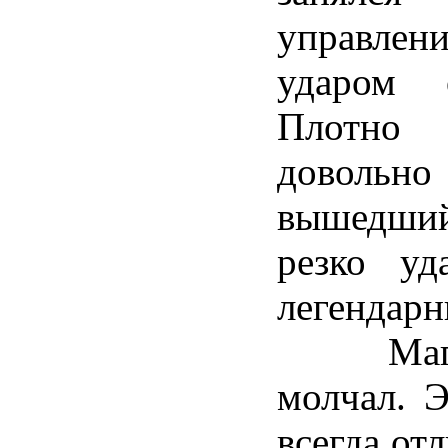
управле
ударом 
Плотно
доволь
вышедший
резко у
легендарн
Магнус
молчал. Э
всегда от