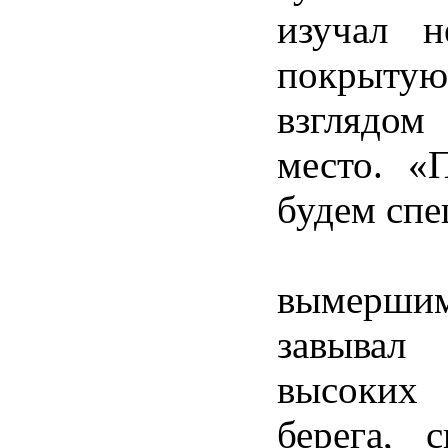
изучал н
покрыту
взглядом
место. «
будем спе
Окрест
вымерши
завывал
высоких
берега, 