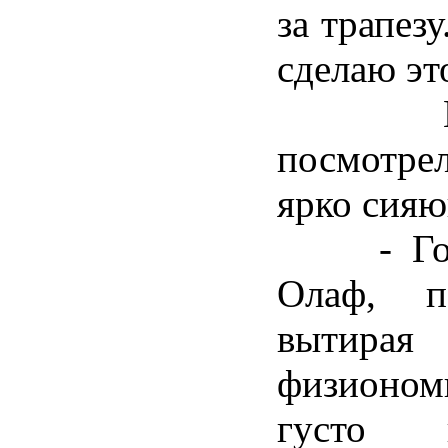
за трапезу
сделаю эт
И они
посмотрел
ярко сияю
- Готов
Олаф, п
вытир
физионо
густо 