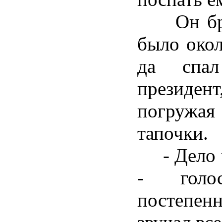
Он брос
было окол
да спа
президент
погружа
тапочки.
- Дело ч
- голос
постепен