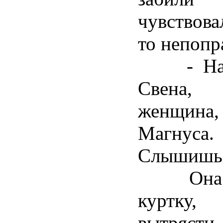
чувствова
то непопр
- Найди
Свена, 
женщина, 
Магнуса.
Слышишь
Она ух
куртку
вытрясти