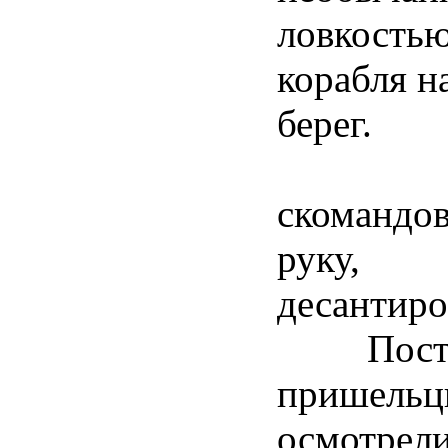
ловкостью
корабля н
берег.
- Вни
скомандо
руку,
десантиро
Построи
пришельц
осмотрел