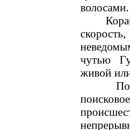
волосами.
Корабль
скорос
неведомым
чутью Г
живой или
Послед
поисковое
происше
непрерыв