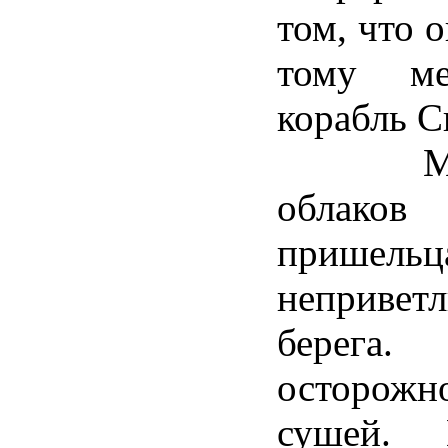
том, что 
тому ме
корабль С
Медлен
облако
пришель
неприве
берега
осторожн
сушей. 