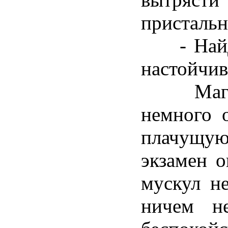
пристальн
- Найде
настойчив
Магнус
немного 
плачущ
экзамен 
мускул не
ничем н