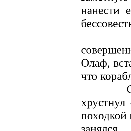
нанести 
бессовест
- Сей
соверше
Олаф, вста
что кораб
Он пот
хрустнул 
походкой 
занялс