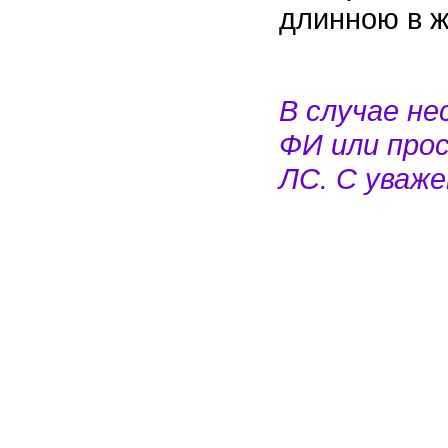
длинною в ж
В случае н
ФИ или про
ЛС. С уваже