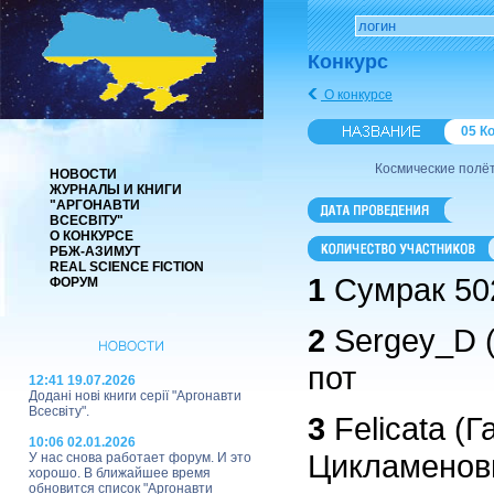
Конкурс
О конкурсе
05 К
Космические полё
НОВОСТИ
ЖУРНАЛЫ И КНИГИ
"АРГОНАВТИ
ВСЕСВІТУ"
О КОНКУРСЕ
РБЖ-АЗИМУТ
REAL SCIENCE FICTION
1
Сумрак 50
ФОРУМ
2
Sergey_D (
пот
12:41 19.07.2026
Додані нові книги серії "Аргонавти
Всесвіту".
3
Felicata (
10:06 02.01.2026
Цикламенов
У нас снова работает форум. И это
хорошо. В ближайшее время
обновится список "Аргонавти