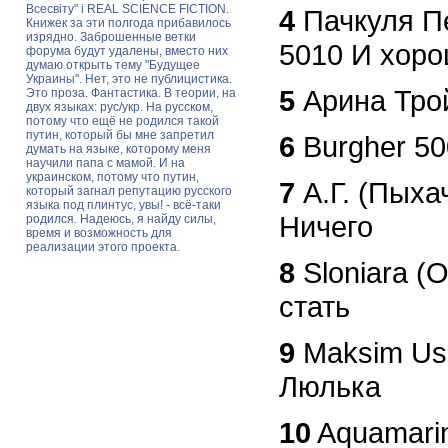
Всесвіту" і REAL SCIENCE FICTION.
4
Пачкуля Пе
Книжек за эти полгода прибавилось
изрядно. Заброшенные ветки
5010 И хоро
форума будут удалены, вместо них
думаю открыть тему "Будущее
Украины". Нет, это не публицистика.
5
Арина Тро
Это проза. Фантастика. В теории, на
двух языках: рус/укр. На русском,
потому что ещё не родился такой
путин, который бы мне запретил
6
Burgher 50
думать на языке, которому меня
научили папа с мамой. И на
украинском, потому что путин,
7
А.Г. (Пыха
который загнал репутацию русского
языка под плинтус, увы! - всё-таки
Ничего
родился. Надеюсь, я найду силы,
время и возможность для
реализации этого проекта.
8
Sloniara (
стать
9
Maksim Usa
Люлька
10
Aquamarin