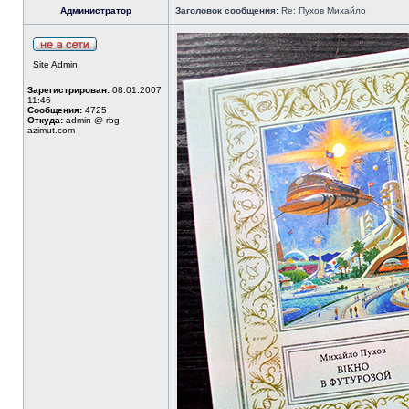
Администратор
Заголовок сообщения:
Re: Пухов Михайло
Site Admin
Зарегистрирован:
08.01.2007
11:46
Сообщения:
4725
Откуда:
admin @ rbg-
azimut.com