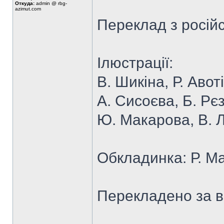
Откуда:
admin @ rbg-
azimut.com
Переклад з російс
Ілюстрації:
В. Шикіна, Р. Авот
А. Сисоєва, Б. Рє
Ю. Макарова, В. Л
Обкладинка: Р. М
Перекладено за 