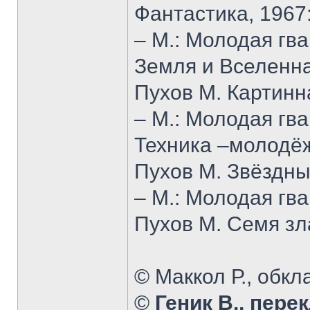
Фантастика, 1967
– М.: Молодая гва
Земля и Вселенна
Пухов М. Картинн
– М.: Молодая гва
Техника –молодёж
Пухов М. Звёздны
– М.: Молодая гва
Пухов М. Семя зла
© Маккол Р., обкл
©
Геник В., перек