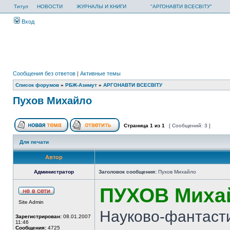
Титул
НОВОСТИ
ЖУРНАЛЫ И КНИГИ
"АРГОНАВТИ ВСЕСВІТУ"
Вход
Сообщения без ответов
|
Активные темы
Список форумов
»
РБЖ-Азимут
»
АРГОНАВТИ ВСЕСВIТУ
Пухов Михайло
Страница
1
из
1
[ Сообщений: 3 ]
Для печати
Автор
Администратор
Заголовок сообщения:
Пухов Михайло
ПУХОВ Миха
Site Admin
Науково-фантасти
Зарегистрирован:
08.01.2007
11:46
Сообщения:
4725