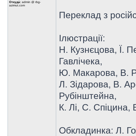
Откуда:
admin @ rbg-
azimut.com
Переклад з російс
Ілюстрації:
Н. Кузнєцова, Ї. П
Гавлічека,
Ю. Макарова, В. Р
Л. Зідарова, В. Ар
Рубінштейна,
К. Лі, С. Спіцина,
Обкладинка: Л. Г