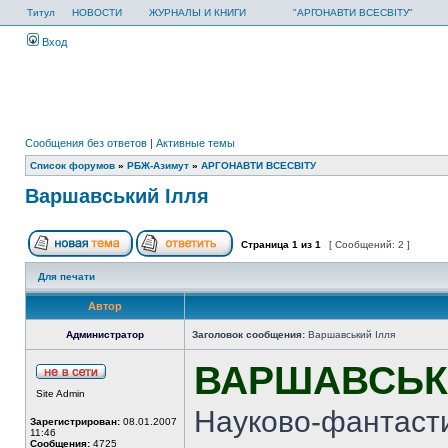
Титул
НОВОСТИ
ЖУРНАЛЫ И КНИГИ
"АРГОНАВТИ ВСЕСВІТУ"
Вход
Сообщения без ответов
|
Активные темы
Список форумов
»
РБЖ-Азимут
»
АРГОНАВТИ ВСЕСВIТУ
Варшавський Ілля
Страница
1
из
1
[ Сообщений: 2 ]
Для печати
Автор
Администратор
Заголовок сообщения:
Варшавський Ілля
ВАРШАВСЬКИ
Site Admin
Науково-фантастич
Зарегистрирован:
08.01.2007
11:46
Сообщения:
4725