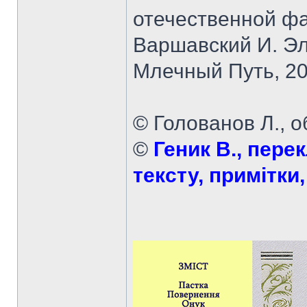
отечественной фа
Варшавский И. Эл
Млечный Путь, 2
© Голованов Л., 
©
Геник В., перек
тексту, примітки,