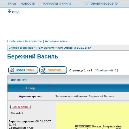
Титул
НОВОСТИ
ЖУРНАЛЫ И КНИГИ
"АРГОНАВТИ ВСЕСВІТУ"
Вход
Сообщения без ответов
|
Активные темы
Список форумов
»
РБЖ-Азимут
»
АРГОНАВТИ ВСЕСВIТУ
Бережний Василь
Страница
1
из
1
[ Сообщений: 6 ]
Для печати
Автор
Администратор
Заголовок сообщения:
Бережний Василь
Site Admin
Зарегистрирован:
08.01.2007
11:46
Сообщения:
4725