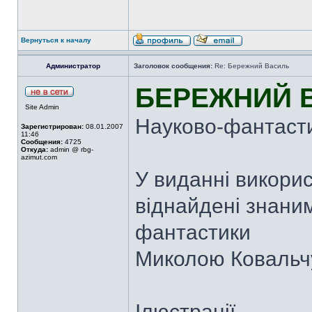
Вернуться к началу
Администратор
Заголовок сообщения:
Re: Бережний Василь
БЕРЕЖНИЙ В
Site Admin
Науково-фантасти
Зарегистрирован:
08.01.2007
11:46
Сообщения:
4725
Откуда:
admin @ rbg-
azimut.com
У виданні викорис
віднайдені знани
фантастики
Миколою Ковальч
Ілюстрації