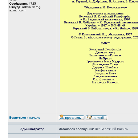
11:46
Сообщения:
4725
Откуда:
admin @ rbg-
azimut.com
Вернуться к началу
Администратор
Заголовок сообщения:
Re: Бережний Василь