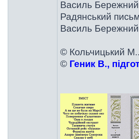
Василь Бережний.
Радянський письм
Василь Бережний. 
© Кольчицький М..
©
Геник В., підг