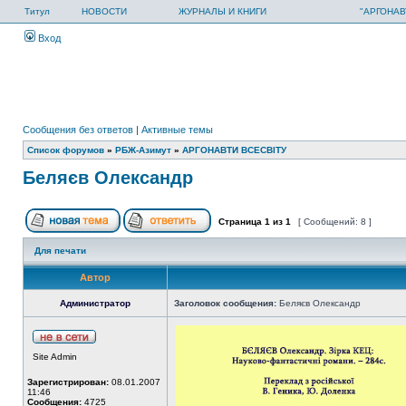
Титул
НОВОСТИ
ЖУРНАЛЫ И КНИГИ
"АРГОНАВ
Вход
Сообщения без ответов
|
Активные темы
Список форумов
»
РБЖ-Азимут
»
АРГОНАВТИ ВСЕСВIТУ
Беляєв Олександр
Страница
1
из
1
[ Сообщений: 8 ]
Для печати
Автор
Администратор
Заголовок сообщения:
Беляєв Олександр
Site Admin
Зарегистрирован:
08.01.2007
11:46
Сообщения:
4725