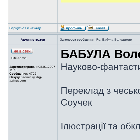
Вернуться к началу
Администратор
Заголовок сообщения:
Re: Бабула Володимир
БАБУЛА Вол
Site Admin
Науково-фантасти
Зарегистрирован:
08.01.2007
11:46
Сообщения:
4725
Откуда:
admin @ rbg-
azimut.com
Переклад з чеськ
Соучек
Ілюстрації та об