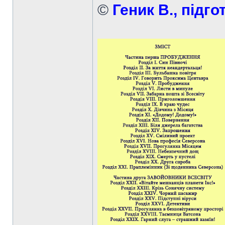
©
Геник В., підго