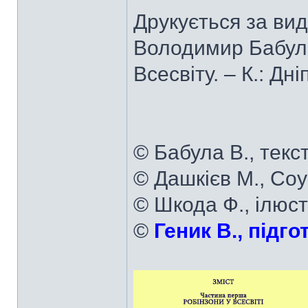
Друкується за ви
Володимир Бабула
Всесвіту. – К.: Дн
© Бабула В., текст
© Дашкієв М., Соу
© Шкода Ф., ілюст
©
Геник В., підго