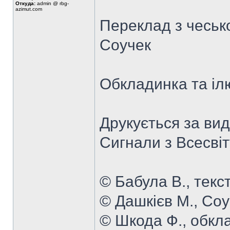
Откуда:
admin @ rbg-
azimut.com
Переклад з чесько
Соучек
Обкладинка та іл
Друкується за ви
Сигнали з Всесвіту
© Бабула В., текст
© Дашкієв М., Соу
© Шкода Ф., обкла