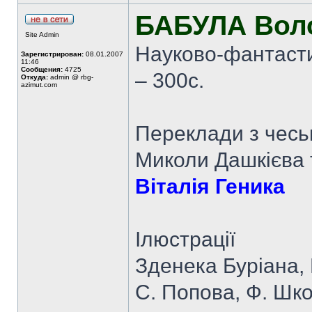
БАБУЛА Вол
Site Admin
Науково-фантасти
Зарегистрирован:
08.01.2007
11:46
Сообщения:
4725
– 300с.
Откуда:
admin @ rbg-
azimut.com
Переклади з чеськ
Миколи Дашкієва 
Віталія Геника
Ілюстрації
Зденека Буріана, 
С. Попова, Ф. Шко