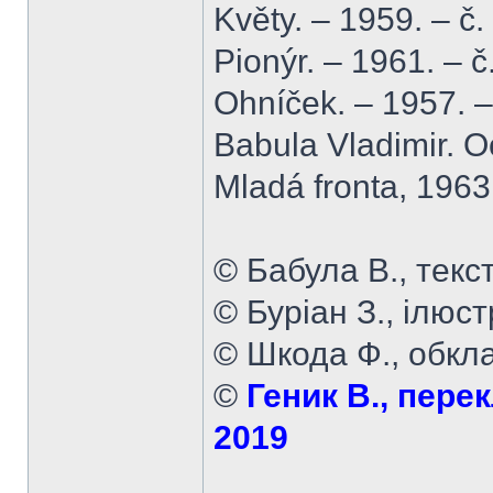
Květy. – 1959. – č.
Pionýr. – 1961. – č
Ohníček. – 1957. –
Babula Vladimir. 
Mladá fronta, 1963
© Бабула В., текст
© Буріан З., ілюст
© Шкода Ф., обкл
©
Геник В., перек
2019