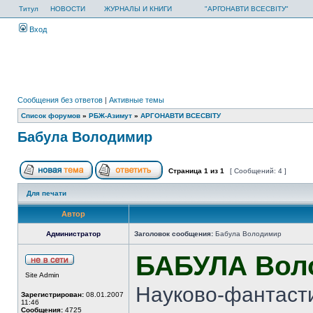
Титул
НОВОСТИ
ЖУРНАЛЫ И КНИГИ
"АРГОНАВТИ ВСЕСВІТУ"
Вход
Сообщения без ответов
|
Активные темы
Список форумов
»
РБЖ-Азимут
»
АРГОНАВТИ ВСЕСВIТУ
Бабула Володимир
Страница
1
из
1
[ Сообщений: 4 ]
Для печати
Автор
Администратор
Заголовок сообщения:
Бабула Володимир
БАБУЛА Вол
Site Admin
Науково-фантасти
Зарегистрирован:
08.01.2007
11:46
Сообщения:
4725