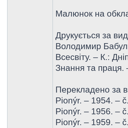
Малюнок на обкл
Друкується за ви
Володимир Бабула
Всесвіту. – К.: Дн
Знання та праця. 
Перекладено за 
Pionýr. – 1954. – č
Pionýr. – 1956. – č
Pionýr. – 1959. – č