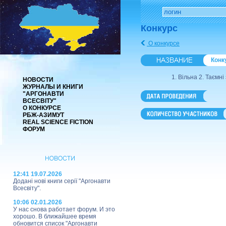
Конкурс
О конкурсе
Конк
1. Вільна 2. Таємні
НОВОСТИ
ЖУРНАЛЫ И КНИГИ
"АРГОНАВТИ
ВСЕСВІТУ"
О КОНКУРСЕ
РБЖ-АЗИМУТ
REAL SCIENCE FICTION
ФОРУМ
12:41 19.07.2026
Додані нові книги серії "Аргонавти
Всесвіту".
10:06 02.01.2026
У нас снова работает форум. И это
хорошо. В ближайшее время
обновится список "Аргонавти