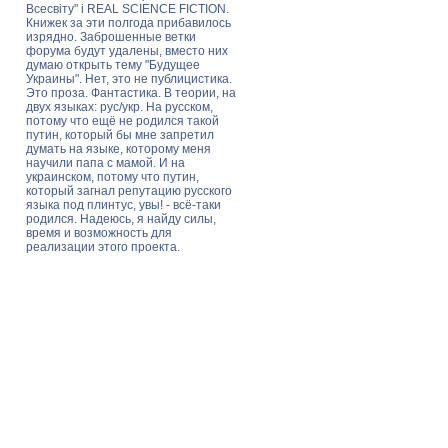
Всесвіту" і REAL SCIENCE FICTION.
Книжек за эти полгода прибавилось
изрядно. Заброшенные ветки
форума будут удалены, вместо них
думаю открыть тему "Будущее
Украины". Нет, это не публицистика.
Это проза. Фантастика. В теории, на
двух языках: рус/укр. На русском,
потому что ещё не родился такой
путин, который бы мне запретил
думать на языке, которому меня
научили папа с мамой. И на
украинском, потому что путин,
который загнал репутацию русского
языка под плинтус, увы! - всё-таки
родился. Надеюсь, я найду силы,
время и возможность для
реализации этого проекта.