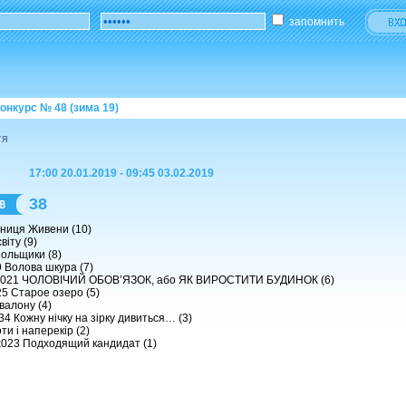
запомнить
онкурс № 48 (зима 19)
тя
17:00 20.01.2019 - 09:45 03.02.2019
38
ниця Живени (10)
віту (9)
ольщики (8)
 Волова шкура (7)
ak021 ЧОЛОВІЧИЙ ОБОВ’ЯЗОК, або ЯК ВИРОСТИТИ БУДИНОК (6)
5 Старое озеро (5)
валону (4)
 Кожну нічку на зірку дивиться… (3)
и і наперекір (2)
023 Подходящий кандидат (1)