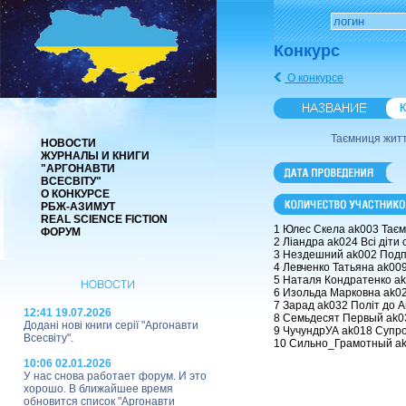
Конкурс
О конкурсе
К
Таємниця жит
НОВОСТИ
ЖУРНАЛЫ И КНИГИ
"АРГОНАВТИ
ВСЕСВІТУ"
О КОНКУРСЕ
РБЖ-АЗИМУТ
REAL SCIENCE FICTION
1 Юлес Скела ak003 Таєм
ФОРУМ
2 Ліандра ak024 Всі діти с
3 Нездешний ak002 Подп
4 Левченко Татьяна ak009
5 Наталя Кондратенко 
6 Изольда Марковна ak02
7 Зарад ak032 Політ до А
12:41 19.07.2026
8 Семьдеcят Первый ak034
Додані нові книги серії "Аргонавти
9 ЧучундрУА ak018 Супрот
Всесвіту".
10 Сильно_Грамотный ak
10:06 02.01.2026
У нас снова работает форум. И это
хорошо. В ближайшее время
обновится список "Аргонавти