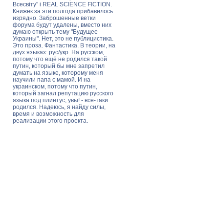
Всесвіту" і REAL SCIENCE FICTION.
Книжек за эти полгода прибавилось
изрядно. Заброшенные ветки
форума будут удалены, вместо них
думаю открыть тему "Будущее
Украины". Нет, это не публицистика.
Это проза. Фантастика. В теории, на
двух языках: рус/укр. На русском,
потому что ещё не родился такой
путин, который бы мне запретил
думать на языке, которому меня
научили папа с мамой. И на
украинском, потому что путин,
который загнал репутацию русского
языка под плинтус, увы! - всё-таки
родился. Надеюсь, я найду силы,
время и возможность для
реализации этого проекта.