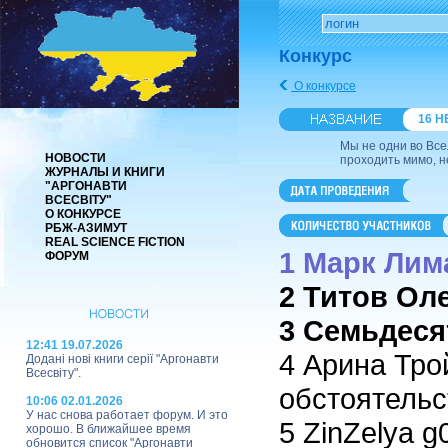
Конкурс
О конкурсе
16 Н
Мы не одни во Все
НОВОСТИ
проходить мимо, не
ЖУРНАЛЫ И КНИГИ
"АРГОНАВТИ
ВСЕСВІТУ"
О КОНКУРСЕ
РБЖ-АЗИМУТ
REAL SCIENCE FICTION
1 Марк Лим
ФОРУМ
2 Титов Ол
3 Семьдеся
12:41 19.07.2026
4 Арина Тро
Додані нові книги серії "Аргонавти
Всесвіту".
обстоятельс
10:06 02.01.2026
У нас снова работает форум. И это
5 ZinZelya 
хорошо. В ближайшее время
обновится список "Аргонавти