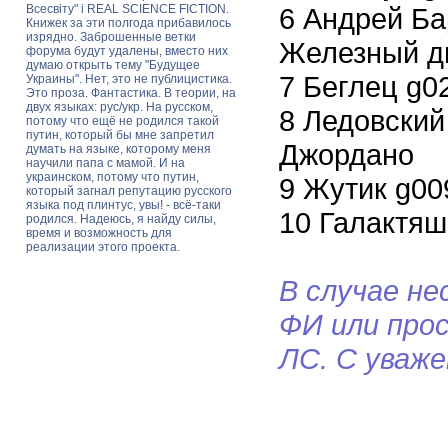
Всесвіту" і REAL SCIENCE FICTION.
6 Андрей Ба
Книжек за эти полгода прибавилось
изрядно. Заброшенные ветки
Железный д
форума будут удалены, вместо них
думаю открыть тему "Будущее
7 Беглец g0
Украины". Нет, это не публицистика.
Это проза. Фантастика. В теории, на
двух языках: рус/укр. На русском,
8 Ледовский
потому что ещё не родился такой
путин, который бы мне запретил
Джордано
думать на языке, которому меня
научили папа с мамой. И на
украинском, потому что путин,
9 Жутик g00
который загнал репутацию русского
языка под плинтус, увы! - всё-таки
10 Галактя
родился. Надеюсь, я найду силы,
время и возможность для
реализации этого проекта.
В случае н
ФИ или про
ЛС. С уваж