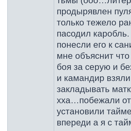
тьмы (ооо…литер
продырявлен пуля
только тежело ра
пасодил каробль.
понесли его к са
мне объяснит что
боя за серую и б
и камандир взяли
закладывать мат
хха…побежали от
установили тайме
впереди а я с та