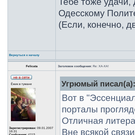
Тебе тоже удачи,
Одесскому Полите
(Если, конечно, 
Вернуться к началу
Felicata
Заголовок сообщения:
Re: ХА-ХА!
Угрюмый писал(а)
Ёжик в тумане
Вот в "Эссенциал
порталы прогляд
Отличная литера
Зарегистрирован:
09.01.2007
Вне всякой связи
16:31
Сообщения:
4215