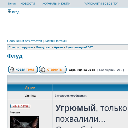
Титул
НОВОСТИ
ЖУРНАЛЫ И КНИГИ
"АРГОНАВТИ ВСЕСВІТУ"
Вход
Сообщения без ответов
|
Активные темы
Список форумов
»
Конкурсы
»
Архив
»
Цивилизация-2007
Флуд
Страница
14
из
15
[ Сообщений: 212 ]
Автор
Vasilisa
Заголовок сообщения:
Угрюмый
, тольк
Чечако
похвалили...