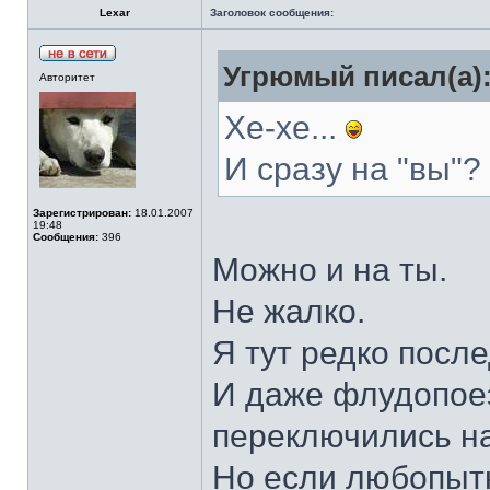
Lexar
Заголовок сообщения:
Угрюмый писал(а)
Авторитет
Хе-хе...
И сразу на "вы"?
Зарегистрирован:
18.01.2007
19:48
Сообщения:
396
Можно и на ты.
Не жалко.
Я тут редко после
И даже флудопоеэ
переключились на
Но если любопытн