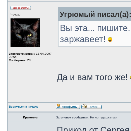
Угрюмый писал(а)
Чечако
Вы эта... пишите
заржавеет!
Зарегистрирован:
13.04.2007
20:55
Сообщения:
23
Да и вам того же!
Вернуться к началу
Приколист
Заголовок сообщения:
Не мог удержаться
Прикол от Сергея