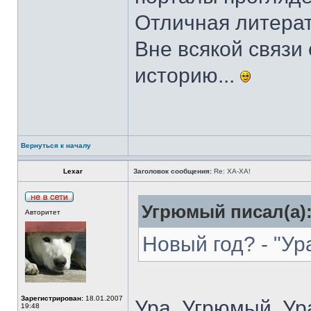
Отличная литерат
Вне всякой связи
историю...
Вернуться к началу
Lexar
Заголовок сообщения:
Re: ХА-ХА!
Угрюмый писал(а)
Авторитет
Новый год? - "Ура
Зарегистрирован:
18.01.2007
Ура, Угрюмый, Ур
19:48