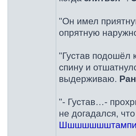
"Он имел приятну
опрятную наружно
"Густав подошёл 
спину и отшатнулс
выдерживаю.
Ра
"- Густав…- прох
не догадался, чт
Шшшшшшштамп