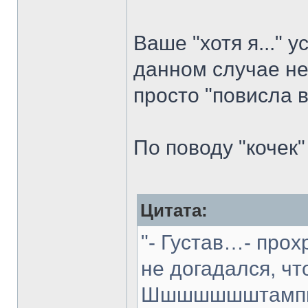
Ваше "хотя я..."
данном случае не
просто "повисла в
По поводу "кочек"
Цитата:
"- Густав…- прох
не догадался, чт
Шшшшшшштамп