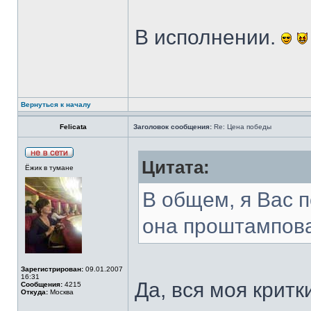
В исполнении.
Вернуться к началу
Felicata
Заголовок сообщения:
Re: Цена победы
Цитата:
Ёжик в тумане
В общем, я Вас п
она проштампован
Зарегистрирован:
09.01.2007
16:31
Да, вся моя крит
Сообщения:
4215
Откуда:
Москва