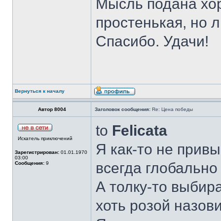
Мысль подана хо
простенькая, но 
Спасибо. Удачи!
Вернуться к началу
Автор 8004
Заголовок сообщения:
Re: Цена победы
to
Felicata
Искатель приключений
Я как-то не прив
Зарегистрирован:
01.01.1970
03:00
всегда глобально 
Сообщения:
9
А толку-то выбира
хоть розой назови 