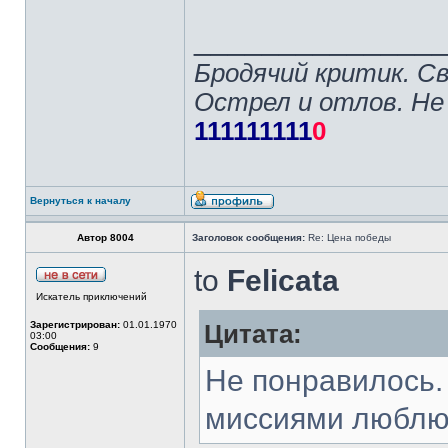
______________
Бродячий критик. С
Острел и отлов. Не
111111111
0
Вернуться к началу
Автор 8004
Заголовок сообщения:
Re: Цена победы
to
Felicata
Искатель приключений
Зарегистрирован:
01.01.1970
Цитата:
03:00
Сообщения:
9
Не понравилось.
миссиями люблю