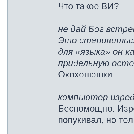
Что такое ВИ?
не дай Бог встр
Это становитьс
для «языка» он к
придельную ост
Охохонюшки.
компьютер изред
Беспомощно. Изре
попукивал, но тол