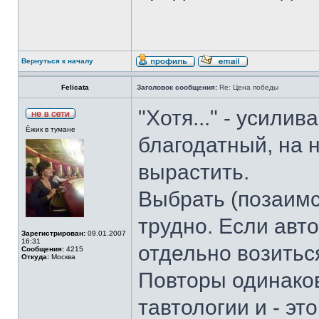
Вернуться к началу
Felicata
Заголовок сообщения:
Re: Цена победы
"Хотя..." - усилив
Ёжик в тумане
благодатный, на 
вырастить.
Выбрать (позаимс
трудно. Если авто
Зарегистрирован:
09.01.2007
16:31
отдельно возиться
Сообщения:
4215
Откуда:
Москва
Повторы одинако
тавтологии и - эт