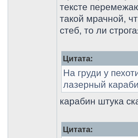
тексте перемежаю
такой мрачной, чт
стеб, то ли строг
Цитата:
На груди у пехо
лазерный караби
карабин штука ск
Цитата: