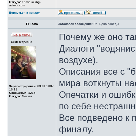
Откуда:
admin @ rbg-
azimut.com
Вернуться к началу
Felicata
Заголовок сообщения:
Re: Цена победы
Почему же оно та
Ёжик в тумане
Диалоги "водянис
воздухе).
Описания все с "
мира воткнуты на
Зарегистрирован:
09.01.2007
16:31
Опечатки и ошибк
Сообщения:
4215
Откуда:
Москва
по себе нестрашн
Все подведено к 
финалу.