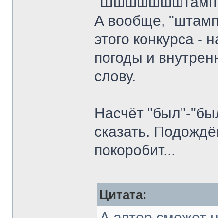
"Шшшшшшштамп
А вообще, "штамп
этого конкурса - 
погоды и внутренни
слову.
Насчёт "был"-"был
сказать. Подождё
покоробит...
Цитата:
А автор сможет н