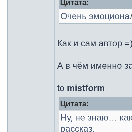
Цитата:
Очень эмоционал
Как и сам автор =
А в чём именно з
to
mistform
Цитата:
Ну, не знаю… ка
рассказ.