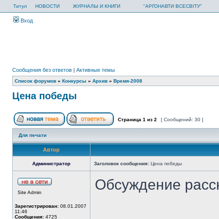
Титул
НОВОСТИ
ЖУРНАЛЫ И КНИГИ
"АРГОНАВТИ ВСЕСВІТУ"
Вход
Сообщения без ответов
|
Активные темы
Список форумов
»
Конкурсы
»
Архив
»
Время-2008
Цена победы
Страница
1
из
2
[ Сообщений: 30 ]
Для печати
Автор
Администратор
Заголовок сообщения:
Цена победы
Обсуждение расс
Site Admin
Зарегистрирован:
08.01.2007
11:46
Сообщения:
4725