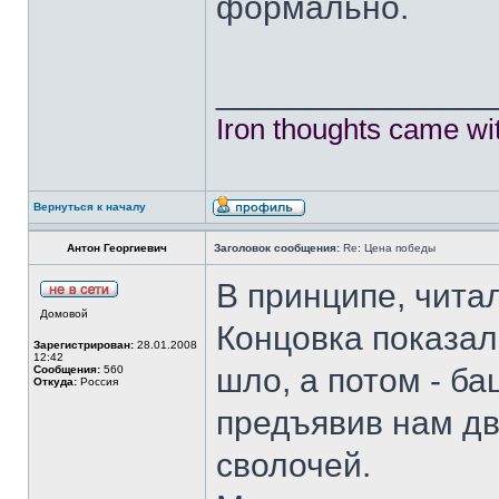
формально.
______________
Iron thoughts came wi
Вернуться к началу
Антон Георгиевич
Заголовок сообщения:
Re: Цена победы
В принципе, чита
Домовой
Концовка показал
Зарегистрирован:
28.01.2008
12:42
шло, а потом - ба
Сообщения:
560
Откуда:
Россия
предъявив нам д
сволочей.