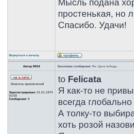
Мысль подана хо
простенькая, но 
Спасибо. Удачи!
Вернуться к началу
Автор 8004
Заголовок сообщения:
Re: Цена победы
to
Felicata
Искатель приключений
Я как-то не прив
Зарегистрирован:
01.01.1970
03:00
всегда глобально 
Сообщения:
9
А толку-то выбира
хоть розой назови 