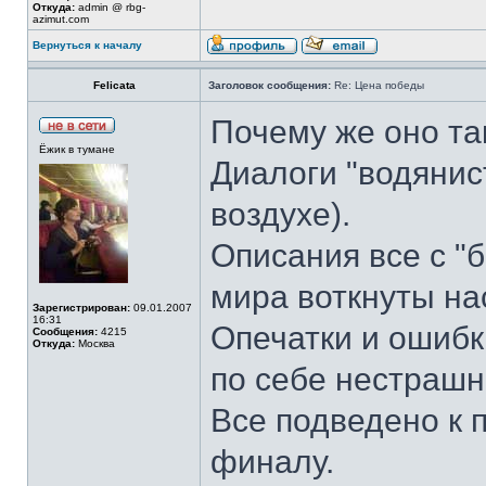
Откуда:
admin @ rbg-
azimut.com
Вернуться к началу
Felicata
Заголовок сообщения:
Re: Цена победы
Почему же оно та
Ёжик в тумане
Диалоги "водянис
воздухе).
Описания все с "
мира воткнуты на
Зарегистрирован:
09.01.2007
16:31
Опечатки и ошибк
Сообщения:
4215
Откуда:
Москва
по себе нестрашн
Все подведено к 
финалу.