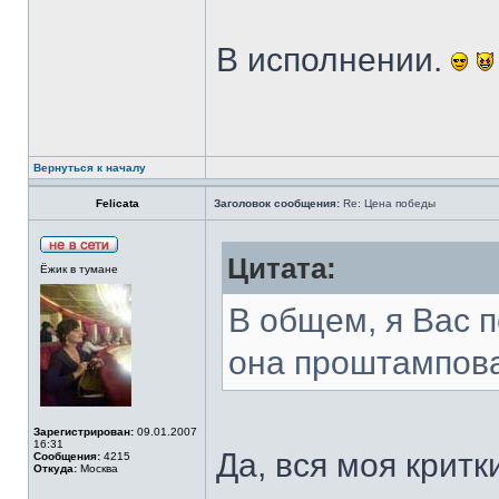
В исполнении.
Вернуться к началу
Felicata
Заголовок сообщения:
Re: Цена победы
Цитата:
Ёжик в тумане
В общем, я Вас п
она проштампован
Зарегистрирован:
09.01.2007
16:31
Да, вся моя крит
Сообщения:
4215
Откуда:
Москва