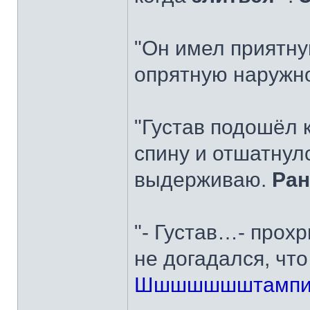
"Он имел приятну
опрятную наружно
"Густав подошёл 
спину и отшатнулс
выдерживаю.
Ра
"- Густав…- прох
не догадался, чт
Шшшшшшштамп