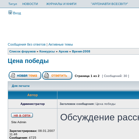
Титул
НОВОСТИ
ЖУРНАЛЫ И КНИГИ
"АРГОНАВТИ ВСЕСВІТУ"
Вход
Сообщения без ответов
|
Активные темы
Список форумов
»
Конкурсы
»
Архив
»
Время-2008
Цена победы
Страница
1
из
2
[ Сообщений: 30 ]
Для печати
Автор
Администратор
Заголовок сообщения:
Цена победы
Обсуждение расс
Site Admin
Зарегистрирован:
08.01.2007
11:46
Сообщения:
4725