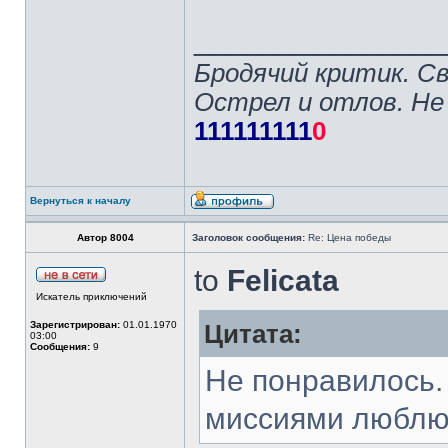
______________
Бродячий критик. С
Острел и отлов. Не
111111111
0
Вернуться к началу
Автор 8004
Заголовок сообщения:
Re: Цена победы
to
Felicata
Искатель приключений
Зарегистрирован:
01.01.1970
Цитата:
03:00
Сообщения:
9
Не понравилось.
миссиями люблю