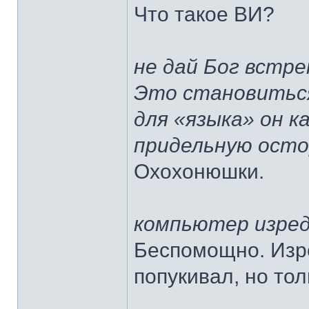
Что такое ВИ?
не дай Бог встр
Это становитьс
для «языка» он к
придельную ост
Охохонюшки.
компьютер изред
Беспомощно. Изре
попукивал, но тол