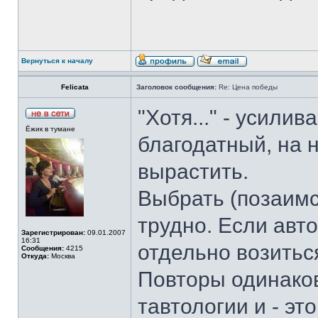
Вернуться к началу
Felicata
Заголовок сообщения:
Re: Цена победы
"Хотя..." - усилив
Ёжик в тумане
благодатный, на 
вырастить.
Выбрать (позаимс
трудно. Если авто
Зарегистрирован:
09.01.2007
16:31
отдельно возиться
Сообщения:
4215
Откуда:
Москва
Повторы одинако
тавтологии и - эт