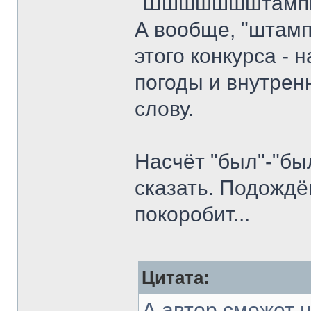
"Шшшшшшштамп
А вообще, "штамп
этого конкурса - 
погоды и внутренни
слову.
Насчёт "был"-"был
сказать. Подождё
покоробит...
Цитата:
А автор сможет н