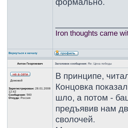
формально.
______________
Iron thoughts came wi
Вернуться к началу
Антон Георгиевич
Заголовок сообщения:
Re: Цена победы
В принципе, чита
Домовой
Концовка показал
Зарегистрирован:
28.01.2008
12:42
шло, а потом - ба
Сообщения:
560
Откуда:
Россия
предъявив нам д
сволочей.