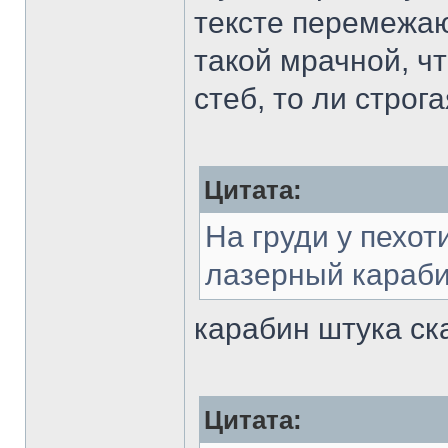
тексте перемежаю
такой мрачной, чт
стеб, то ли строг
Цитата:
На груди у пехо
лазерный караби
карабин штука ск
Цитата: