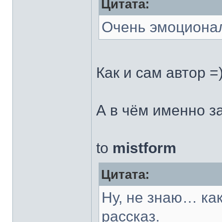
Цитата:
Очень эмоционал
Как и сам автор =
А в чём именно з
to
mistform
Цитата:
Ну, не знаю… ка
рассказ.