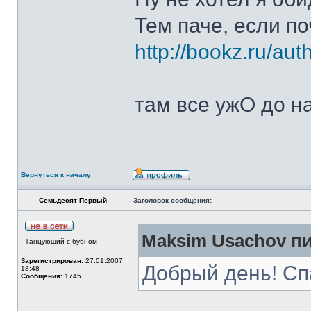
Тем паче, если п
http://bookz.ru/au
там все ужО до н
Вернуться к началу
Семьдесят Первый
Заголовок сообщения:
Maksim Usachov пи
Танцующий с бубном
Зарегистрирован:
27.01.2007
Добрый день! Сп
18:48
Сообщения:
1745