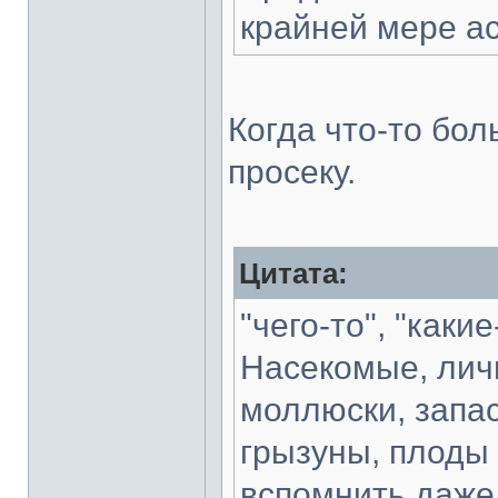
крайней мере а
Когда что-то бол
просеку.
Цитата:
"чего-то", "каки
Насекомые, личи
моллюски, запас
грызуны, плоды и
вспомнить даже 