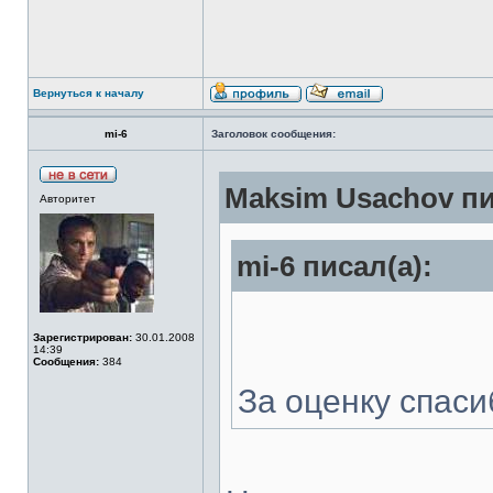
Вернуться к началу
mi-6
Заголовок сообщения:
Maksim Usachov пи
Авторитет
mi-6 писал(а):
Зарегистрирован:
30.01.2008
14:39
Сообщения:
384
За оценку спаси