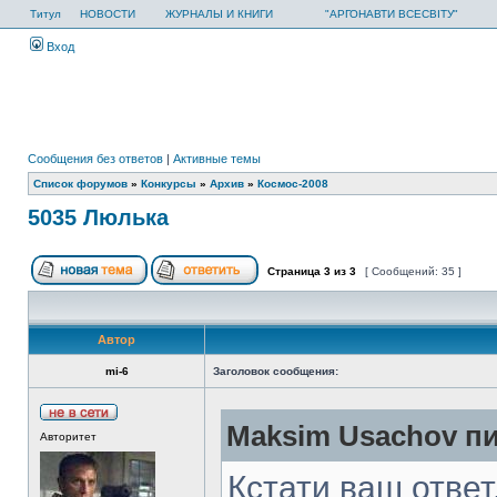
Титул
НОВОСТИ
ЖУРНАЛЫ И КНИГИ
"АРГОНАВТИ ВСЕСВІТУ"
Вход
Сообщения без ответов
|
Активные темы
Список форумов
»
Конкурсы
»
Архив
»
Космос-2008
5035 Люлька
Страница
3
из
3
[ Сообщений: 35 ]
Автор
mi-6
Заголовок сообщения:
Maksim Usachov пи
Авторитет
Кстати ваш ответ