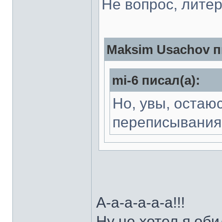
Не вопрос, лите
Maksim Usachov п
mi-6 писал(а):
Но, увы, остаю
переписывания
А-а-а-а-а-а!!!
Ну не хотел я обид