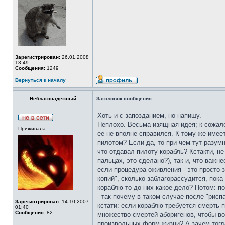
Зарегистрирован:
26.01.2008
13:49
Сообщения:
1249
Вернуться к началу
Неблагонадежный
Заголовок сообщения:
Хоть и с запозданием, но напишу.
Неплохо. Весьма изящная идея; к сожале
Приживала
ее не вполне справился. К тому же имее
пилотом? Если да, то при чем тут разумн
что отдавал пилоту корабль? Кстакти, не
пальцах, это сделано?), так и, что важн
если процедура оживления - это просто 
копий", сколько заблагорассудится, пока
кораблю-то до них какое дело? Потом: по
- так почему в таком случае после "рисп
Зарегистрирован:
14.10.2007
кстати: если кораблю требуется смерть п
01:40
Сообщения:
82
множество смертей аборигенов, чтобы во
произвольных форм жизни? А зачем тогд