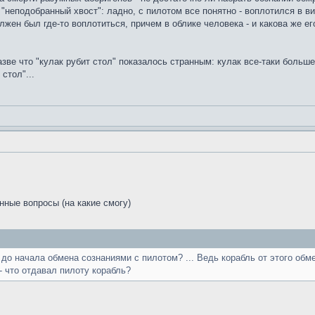
ы "неподобранный хвост": ладно, с пилотом все понятно - воплотился в ви
лжен был где-то воплотиться, причем в облике человека - и какова же е
азве что "кулак рубит стол" показалось странным: кулак все-таки больш
стол"...
нные вопросы (на какие смогу)
до начала обмена сознаниями с пилотом? ... Ведь корабль от этого обме
- что отдавал пилоту корабль?