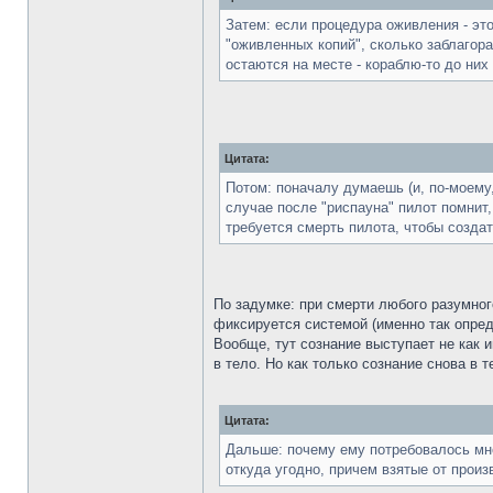
Затем: если процедура оживления - это
"оживленных копий", сколько заблагора
остаются на месте - кораблю-то до них
Цитата:
Потом: поначалу думаешь (и, по-моему,
случае после "риспауна" пилот помнит,
требуется смерть пилота, чтобы создать
По задумке: при смерти любого разумног
фиксируется системой (именно так опред
Вообще, тут сознание выступает не как 
в тело. Но как только сознание снова в т
Цитата:
Дальше: почему ему потребовалось мно
откуда угодно, причем взятые от прои