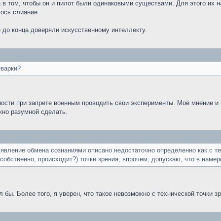
 в том, чтобы он и пилот были одинаковыми существами. Для этого их 
ось слияние.
 до конца доверяли искусственному интеллекту.
еварки?
сти при запрете военным проводить свои эксперименты. Моё мнение и м
жно разумной сделать.
о явление обмена сознаниями описано недостаточно определенно как с тех
собственно, происходит?) точки зрения; впрочем, допускаю, что в намер
 бы. Более того, я уверен, что такое невозможно с технической точки зр