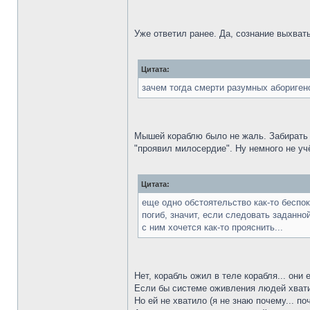
Уже ответил ранее. Да, сознание выхват
Цитата:
зачем тогда смерти разумных абориген
Мышей кораблю было не жаль. Забирать ч
"проявил милосердие". Ну немного не уч
Цитата:
еще одно обстоятельство как-то беспок
погиб, значит, если следовать заданно
с ним хочется как-то прояснить...
Нет, корабль ожил в теле корабля... они
Если бы системе оживления людей хватил
Но ей не хватило (я не знаю почему... по