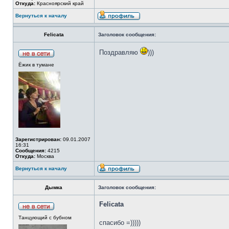
Откуда:
Красноярский край
Вернуться к началу
Felicata
Заголовок сообщения:
Поздравляю
)))
Ёжик в тумане
Зарегистрирован:
09.01.2007
16:31
Сообщения:
4215
Откуда:
Москва
Вернуться к началу
Дымка
Заголовок сообщения:
Felicata
Танцующий с бубном
спасибо =)))))