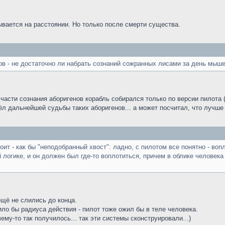
ывается на расстоянии. Но только после смерти существа.
ов - не достаточно ли набрать сознаний сожранных лисами за день мыш
асти сознания аборигенов корабль собирался только по версии пилота 
ёл дальнейшей судьбы таких аборигенов... а может посчитал, что лучше 
оит - как бы "неподобранный хвост": ладно, с пилотом все понятно - воп
й логике, и он должен был где-то воплотиться, причем в облике человека
 ещё не слились до конца.
о бы радиуса действия - пилот тоже ожил бы в теле человека.
чему-то так получилось... так эти системы сконструировали...)