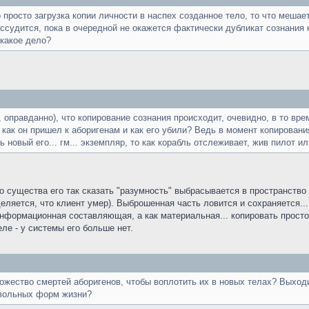
 просто загрузка копии личности в наспех созданное тело, то что мешае
ссудится, пока в очередной не окажется фактически дубликат сознания 
 какое дело?
 оправданно), что копирование сознания происходит, очевидно, в то врем
 как он пришел к аборигенам и как его убили? Ведь в момент копировани
 новый его... гм... экземпляр, то как корабль отслеживает, жив пилот и
о существа его так сказать "разумность" выбрасывается в пространство
еляется, что клиент умер). Выброшенная часть ловится и сохраняется...
информационная составляющая, а как материальная... копировать просто
еле - у системы его больше нет.
жество смертей аборигенов, чтобы воплотить их в новых телах? Выходит
звольных форм жизни?