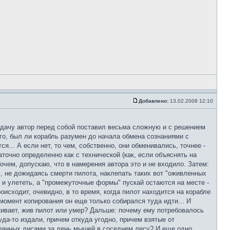
Добавлено:
13.02.2008 12:10
адачу автор перед собой поставил весьма сложную и с решением
его, был ли корабль разумен до начала обмена сознаниями с
... А если нет, то чем, собственно, они обменивались, точнее -
точно определенно как с технической (как, если объяснять на
рочем, допускаю, что в намерения автора это и не входило. Затем:
ю, не дожидаясь смерти пилота, наклепать таких вот "оживленных
й и улететь, а "промежуточные формы" пускай остаются на месте -
оисходит, очевидно, в то время, когда пилот находится на корабле
 момент копирования он еще только собирался туда идти... И
леживает, жив пилот или умер? Дальше: почему ему потребовалось
да-то издали, причем откуда угодно, причем взятые от
жранных лисами за день мышей в соседнем лесу? И еще одно