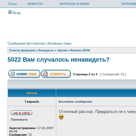
Титул
НОВОСТИ
ЖУРНАЛЫ И КНИГИ
"АРГОНАВ
Вход
Сообщения без ответов
|
Активные темы
Список форумов
»
Конкурсы
»
Архив
»
Космос-2008
5022 Вам случалось ненавидеть?
Страница
2
из
2
[ Сообщений: 22 ]
Автор
ГаврошЪ
Заголовок сообщения:
Отличный рассказ. Придраться не к чему.
Приживала
Зарегистрирован:
17.01.2007
06:09
Сообщения:
72