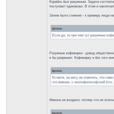
Корабль был разумным. Задача состояла
поступают одинаково. В этом и заключал
Зачем было слияние - к примеру люди не
Цитата:
Если да, то при чем тут разумные коф
Разумные кофеварки - довод общественно
я бы разрешил. Кофеварку и без того мо
Цитата:
Кстакти, не могу не отметить, что сам
что важнее, с околофилософской (что, 
Именно не входило, потому что не осилил
Цитата: