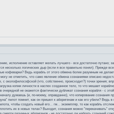
нию, исполнение оставляет желать лучшего - все достаточно путано; з
тся несколько логических дыр (если я все правильно понял). Прежде вс
ые кофеварки? Ведь корабль от этого обмена более разумным не делается
 могу не отметить, что само явление обмена сознаниями описано недоста
ее, с околофилософской (что, собственно, происходит?) точки зрения; вп
загрузка копии личности в наспех созданное тело, то что мешает корабл
 в очередной не окажется фактически дубликат сознания корабля - с это
началу думаешь (и, по-моему, оправданно), что копирование сознания пр
ауна" пилот помнит, как он пришел к аборигенам и как его убили? Ведь в
илота, чтобы создать новый его... гм... экземпляр, то как корабль отс
плотить их в новых телах? Выходит, сознания можно "перекачивать" отку
а смерти разумных аборигенов - не достаточно ли набрать сознаний со