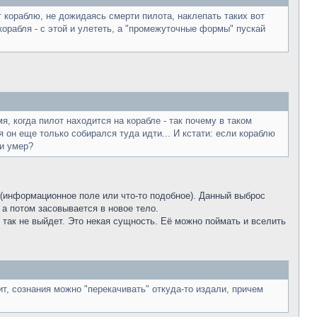
т кораблю, не дожидаясь смерти пилота, наклепать таких вот
корабля - с этой и улететь, а "промежуточные формы" пускай
я, когда пилот находится на корабле - так почему в таком
я он еще только собирался туда идти... И кстати: если кораблю
ли умер?
 (информационное поле или что-то подобное). Данный выброс
 а потом засовывается в новое тело.
 так не выйдет. Это некая сущность. Её можно поймать и вселить
, сознания можно "перекачивать" откуда-то издали, причем