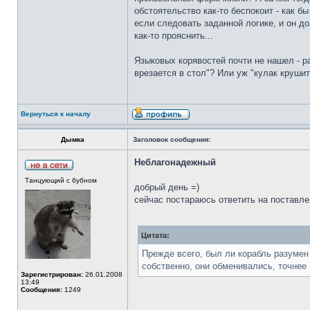
обстоятельство как-то беспокоит - как б
если следовать заданной логике, и он до
как-то прояснить...
Языковых корявостей почти не нашел - р
врезается в стол"? Или уж "кулак крушит 
Вернуться к началу
Дымка
Заголовок сообщения:
Неблагонадежный
Танцующий с бубном
добрый день =)
сейчас постараюсь ответить на поставле
Цитата:
Прежде всего, был ли корабль разумен 
собственно, они обменивались, точнее 
Зарегистрирован:
26.01.2008
13:49
Сообщения:
1249