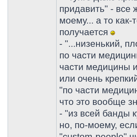
придавить" - все ж
моему... а то как
получается
- "...низенький, 
по части медицины
части медицины и
или очень крепкий
"по части медицин
что это вообще зн
- "из всей банды 
но, по-моему, ес
"custom-people" 