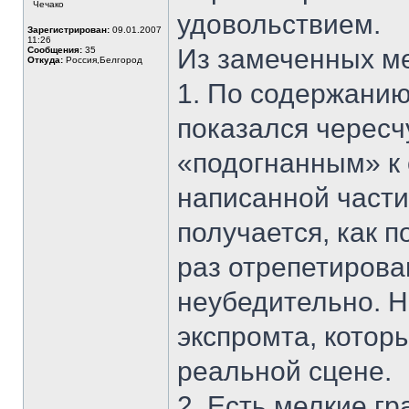
Чечако
удовольствием.
Зарегистрирован:
09.01.2007
11:26
Из замеченных ме
Сообщения:
35
Откуда:
Россия,Белгород
1. По содержанию
показался чересч
«подогнанным» к 
написанной части
получается, как 
раз отрепетиров
неубедительно. Н
экспромта, котор
реальной сцене.
2. Есть мелкие г