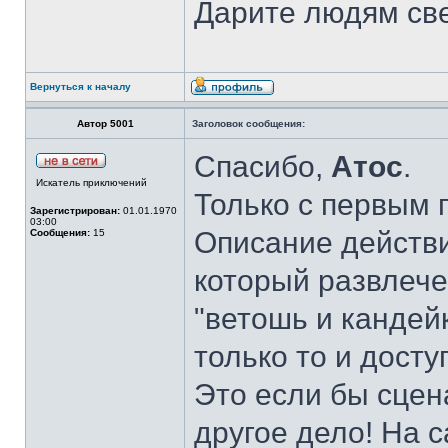
Дарите людям свет
Вернуться к началу
Автор 5001
Заголовок сообщения:
Спасибо,
Атос
.
Искатель приключений
Только с первым п
Зарегистрирован:
01.01.1970
03:00
Описание действи
Сообщения:
15
который развлече
"ветошь и кандейк
только то и досту
Это если бы сцен
другое дело! На 