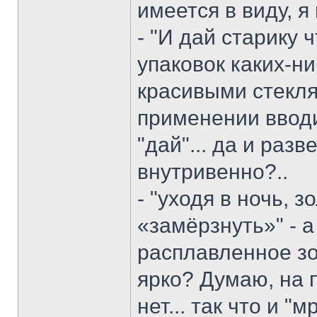
имеется в виду, я
- "И дай старику 
упаковок каких-ни
красивыми стекля
применении ввод
"дай"... да и раз
внутривенно?..
- "уходя в ночь, 
«замёрзнуть»" - а
расплавленное зо
ярко? Думаю, на 
нет... так что и "