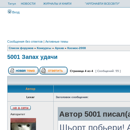
Титул
НОВОСТИ
ЖУРНАЛЫ И КНИГИ
"АРГОНАВТИ ВСЕСВІТУ"
Вход
Сообщения без ответов
|
Активные темы
Список форумов
»
Конкурсы
»
Архив
»
Космос-2008
5001 Запах удачи
Страница
4
из
4
[ Сообщений: 55 ]
Автор
Lexar
Заголовок сообщения:
Автор 5001 писал(а
Авторитет
Шьорт побьери! 