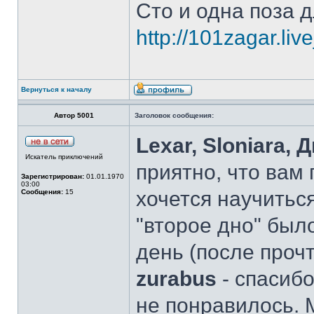
Сто и одна поза д
http://101zagar.liv
Вернуться к началу
Автор 5001
Заголовок сообщения:
Lexar, Sloniara,
Искатель приключений
приятно, что вам
Зарегистрирован:
01.01.1970
03:00
хочется научиться
Сообщения:
15
"второе дно" был
день (после проч
zurabus
- спасибо
не понравилось. 