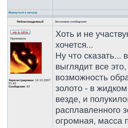
Вернуться к началу
Неблагонадежный
Заголовок сообщения:
Хоть и не участву
Приживала
хочется...
Ну что сказать...
выглядит все это,
возможность обра
Зарегистрирован:
14.10.2007
01:40
золото - в жидко
Сообщения:
82
везде, и полукил
расплавленного з
огромная, масса п