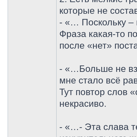
которые не соста
- «… Поскольку – 
Фраза какая-то п
после «нет» поста
- «…Больше не взя
мне стало всё рав
Тут повтор слов 
некрасиво.
- «…- Эта слава те