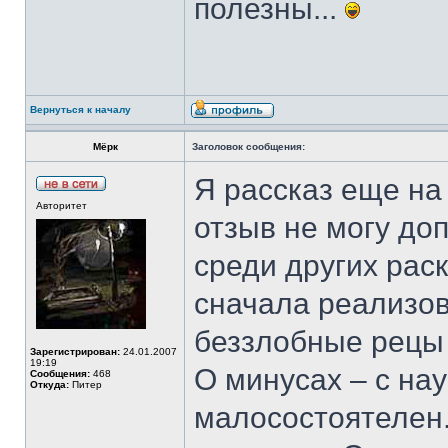
полезны...
Вернуться к началу
Мёрк
Заголовок сообщения:
Я рассказ еще на
Авторитет
отзыв не могу до
среди других рас
сначала реализов
беззлобные рецы 
Зарегистрирован:
24.01.2007
19:19
О минусах – с нау
Сообщения:
468
Откуда:
Питер
малосостоятелен.