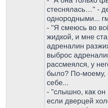
- "А она только 
стеснялась…" - д
однородными... гм.
- "Я смеюсь во вс
жидкой, и мне стан
адреналин разжиж
выброс адреналин
рассмеялся, у нег
было? По-моему, 
себе...
- "слышно, как он
если дверцей хол