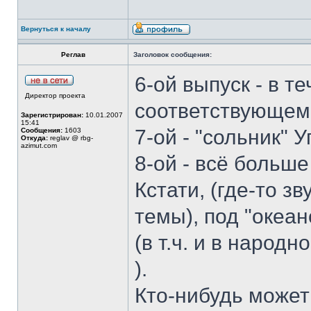
Вернуться к началу
Реглав
Заголовок сообщения:
6-ой выпуск - в т
Директор проекта
соответствующем 
Зарегистрирован:
10.01.2007
15:41
7-ой - "сольник" У
Сообщения:
1603
Откуда:
reglav @ rbg-
azimut.com
8-ой - всё больше
Кстати, (где-то з
темы), под "океа
(в т.ч. и в народ
).
Кто-нибудь может