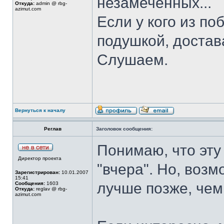
незамеченных...
Откуда:
admin @ rbg-
azimut.com
Если у кого из по
подушкой, достав
Слушаем.
Вернуться к началу
Реглав
Заголовок сообщения:
Понимаю, что эту
Директор проекта
"вчера". Но, возмо
Зарегистрирован:
10.01.2007
15:41
лучше позже, чем
Сообщения:
1603
Откуда:
reglav @ rbg-
azimut.com