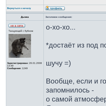
Вернуться к началу
Дымка
Заголовок сообщения:
о-хо-хо...
Танцующий с бубном
*достаёт из под 
шучу =)
Зарегистрирован:
26.01.2008
13:49
Сообщения:
1249
Вообще, если и го
запомнилось -
о самой атмосфер