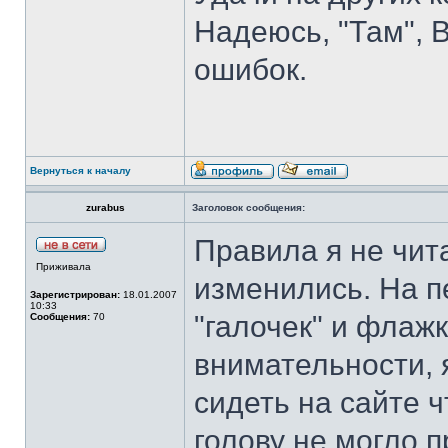
Надеюсь, "Там", 
ошибок.
Вернуться к началу
zurabus
Заголовок сообщения:
Правила я не чита
Приживала
изменились. На п
Зарегистрирован:
18.01.2007
10:33
"галочек" и флажк
Сообщения:
70
внимательности, 
сидеть на сайте ч
голову не могло 