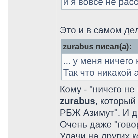
и я вовсе не рас
Это и в самом де
zurabus писал(а):
... у меня ничег
Так что никакой
Кому - "ничего не
zurabus
, который
РБЖ Азимут". И д
Очень даже "гово
Удачи на других к