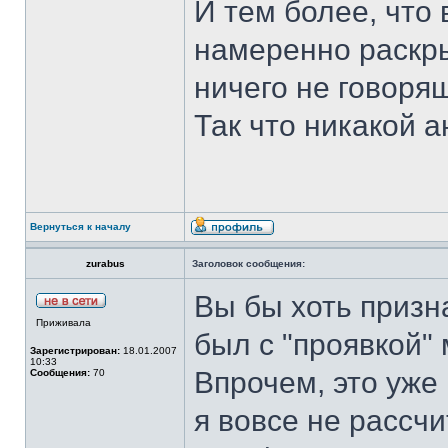
И тем более, что
намеренно раскры
ничего не говоря
Так что никакой 
Вернуться к началу
zurabus
Заголовок сообщения:
Вы бы хоть призна
Приживала
был с "проявкой" 
Зарегистрирован:
18.01.2007
10:33
Впрочем, это уже 
Сообщения:
70
я вовсе не рассч