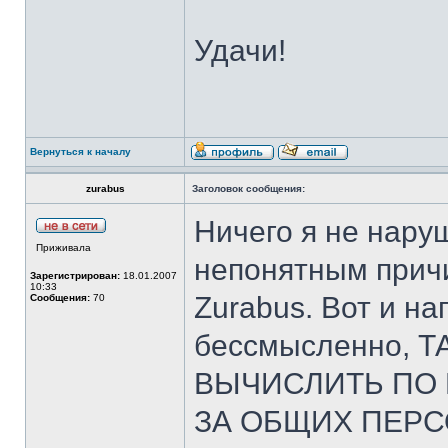
Удачи!
Вернуться к началу
zurabus
Заголовок сообщения:
Ничего я не нару
Приживала
непонятным причи
Зарегистрирован:
18.01.2007
10:33
Zurabus. Вот и на
Сообщения:
70
бессмысленно, 
ВЫЧИСЛИТЬ ПО 
ЗА ОБЩИХ ПЕР