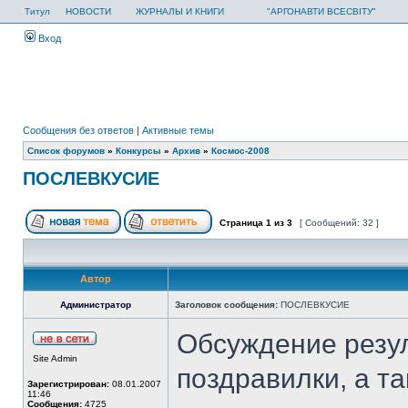
Титул
НОВОСТИ
ЖУРНАЛЫ И КНИГИ
"АРГОНАВТИ ВСЕСВІТУ"
Вход
Сообщения без ответов
|
Активные темы
Список форумов
»
Конкурсы
»
Архив
»
Космос-2008
ПОСЛЕВКУСИЕ
Страница
1
из
3
[ Сообщений: 32 ]
Автор
Администратор
Заголовок сообщения:
ПОСЛЕВКУСИЕ
Обсуждение резул
Site Admin
поздравилки, а т
Зарегистрирован:
08.01.2007
11:46
Сообщения:
4725