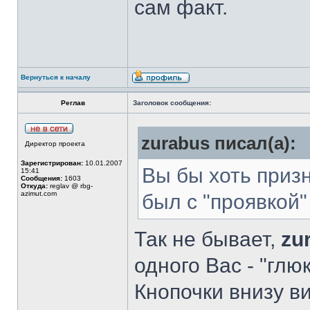
сам факт.
Вернуться к началу
Реглав
Заголовок сообщения:
zurabus писал(а):
Директор проекта
Зарегистрирован:
10.01.2007
Вы бы хоть призн
15:41
Сообщения:
1603
Откуда:
reglav @ rbg-
azimut.com
был с "проявкой"
Так не бывает,
zu
одного Вас - "глюк
Кнопочки внизу в