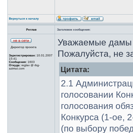
Вернуться к началу
Реглав
Заголовок сообщения:
Уважаемые дамы 
Директор проекта
Пожалуйста, не з
Зарегистрирован:
10.01.2007
15:41
Сообщения:
1603
Откуда:
reglav @ rbg-
Цитата:
azimut.com
2.1 Администрац
голосовании Конк
голосования обя
Конкурса (1-ое, 
(по выбору побе