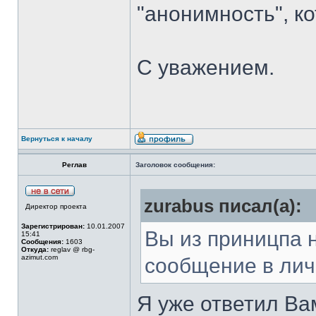
"анонимность", к
С уважением.
Вернуться к началу
Реглав
Заголовок сообщения:
zurabus писал(а):
Директор проекта
Зарегистрирован:
10.01.2007
Вы из приницпа н
15:41
Сообщения:
1603
Откуда:
reglav @ rbg-
azimut.com
сообщение в лич
Я уже ответил Ва