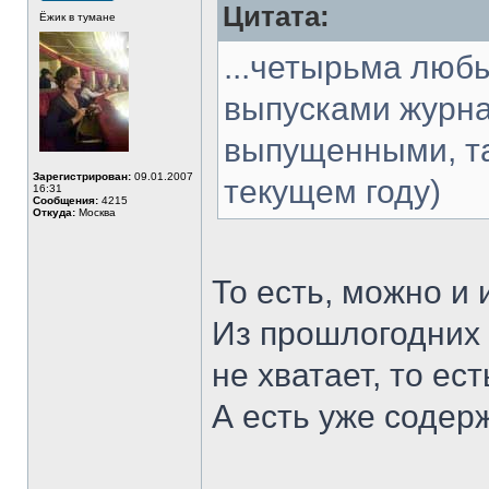
Цитата:
Ёжик в тумане
...четырьма люб
выпусками журна
выпущенными, та
Зарегистрирован:
09.01.2007
текущем году)
16:31
Сообщения:
4215
Откуда:
Москва
То есть, можно и
Из прошлогодних 
не хватает, то е
А есть уже соде