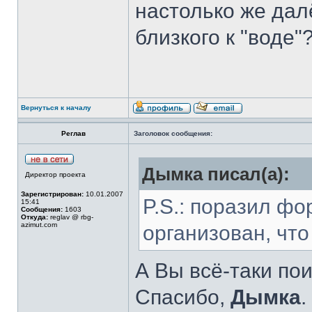
настолько же далё
близкого к "воде"
Вернуться к началу
Реглав
Заголовок сообщения:
Дымка писал(а):
Директор проекта
Зарегистрирован:
10.01.2007
P.S.: поразил фо
15:41
Сообщения:
1603
Откуда:
reglav @ rbg-
azimut.com
организован, что
А Вы всё-таки по
Спасибо,
Дымка
.