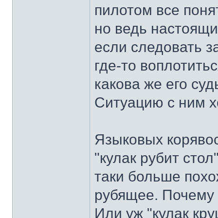
пилотом все понят
но ведь настоящий
если следовать з
где-то воплотитьс
какова же его суд
Ситуацию с ним хо
Языковых корявос
"кулак рубит стол
таки больше похо
рубящее. Почему б
Или уж "кулак круш