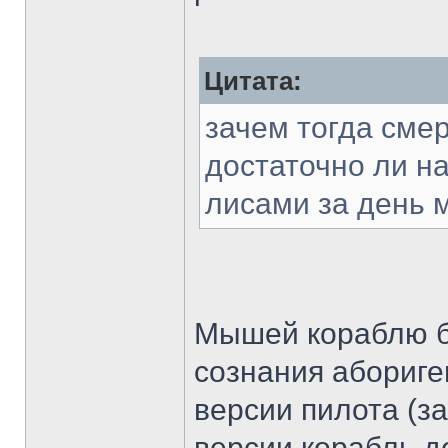
Цитата:
зачем тогда смер
достаточно ли н
лисами за день 
Мышей кораблю б
сознания абориге
версии пилота (з
версии корабль д