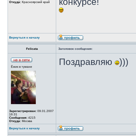
конкурсе!
Откуда:
Красноярский край
Вернуться к началу
Felicata
Заголовок сообщения:
Поздравляю
)))
Ёжик в тумане
Зарегистрирован:
09.01.2007
16:31
Сообщения:
4215
Откуда:
Москва
Вернуться к началу