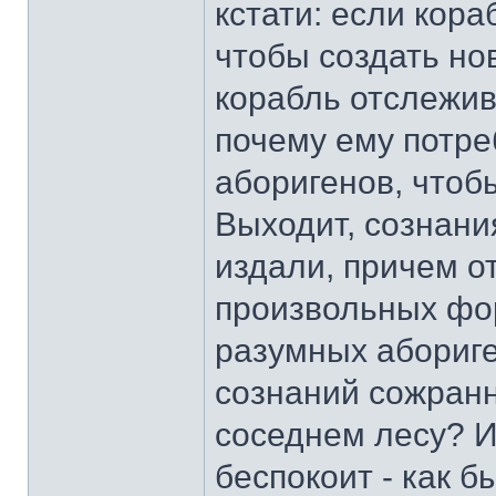
кстати: если кора
чтобы создать новы
корабль отслежив
почему ему потр
аборигенов, чтоб
Выходит, сознани
издали, причем от
произвольных фор
разумных абориге
сознаний сожран
соседнем лесу? И
беспокоит - как б