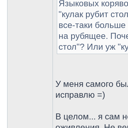
Языковых коряво
"кулак рубит сто
все-таки больше
на рубящее. Поче
стол"? Или уж "ку
У меня самого был
исправлю =)
В целом... я сам
оживления. Не ве