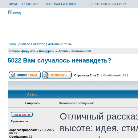
Титул
НОВОСТИ
ЖУРНАЛЫ И КНИГИ
"АРГОНАВТИ ВСЕСВІТУ"
Вход
Сообщения без ответов
|
Активные темы
Список форумов
»
Конкурсы
»
Архив
»
Космос-2008
5022 Вам случалось ненавидеть?
Страница
2
из
2
[ Сообщений: 22 ]
Автор
ГаврошЪ
Заголовок сообщения:
Отличный рассказ
Приживала
высоте: идея, сти
Зарегистрирован:
17.01.2007
06:09
Сообщения:
72