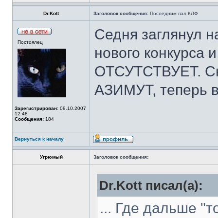
Dr.Kott
Заголовок сообщения:
Последним пал КЛФ
Седня заглянул н
Постоялец
нового конкурса
ОТСУТСТВУЕТ. Сн
АЗИМУТ, теперь в
Зарегистрирован:
09.10.2007
12:48
Сообщения:
184
Вернуться к началу
Угрюмый
Заголовок сообщения:
Dr.Kott писал(а):
... Где дальше "