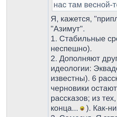
нас там весной-
Я, кажется, "прип
"Азимут".
1. Стабильные ср
неспешно).
2. Дополняют друг
идеологии: Эквад
известны). 6 расс
черновики остают
рассказов; из тех
конца...
). Как-н