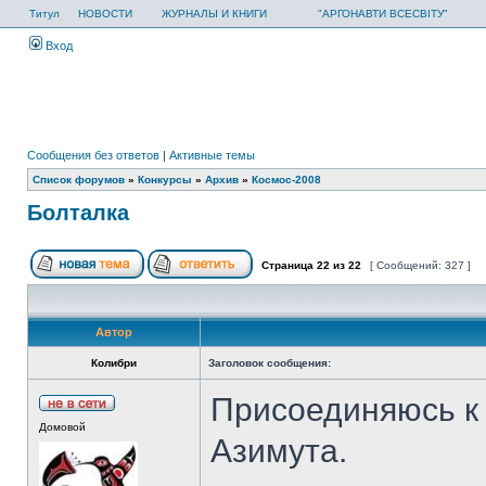
Титул
НОВОСТИ
ЖУРНАЛЫ И КНИГИ
"АРГОНАВТИ ВСЕСВІТУ"
Вход
Сообщения без ответов
|
Активные темы
Список форумов
»
Конкурсы
»
Архив
»
Космос-2008
Болталка
Страница
22
из
22
[ Сообщений: 327 ]
Автор
Колибри
Заголовок сообщения:
Присоединяюсь к
Домовой
Азимута.