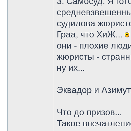
3. Самосуд. Я гот
средневзвешенным
судилова жюристо
Граа, что ХиЖ...
они - плохие люд
жюристы - странны
ну их...
Эквадор и Азимут
Что до призов...
Такое впечатлени