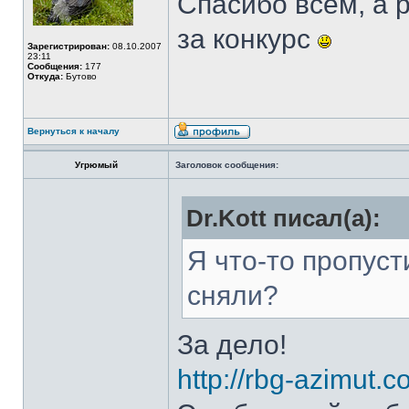
Спасибо всем, а 
за конкурс
Зарегистрирован:
08.10.2007
23:11
Сообщения:
177
Откуда:
Бутово
Вернуться к началу
Угрюмый
Заголовок сообщения:
Dr.Kott писал(а):
Я что-то пропус
сняли?
За дело!
http://rbg-azimut.c