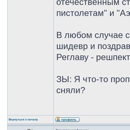
отечественным с
пистолетам" и "А
В любом случае 
шидевр и поздра
Реглаву - решпект
ЗЫ: Я что-то про
сняли?
Вернуться к началу