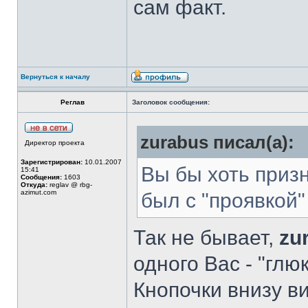
сам факт.
Вернуться к началу
Реглав
Заголовок сообщения:
zurabus писал(а):
Директор проекта
Зарегистрирован:
10.01.2007
Вы бы хоть призн
15:41
Сообщения:
1603
Откуда:
reglav @ rbg-
azimut.com
был с "проявкой"
Так не бывает,
zu
одного Вас - "глюк
Кнопочки внизу в