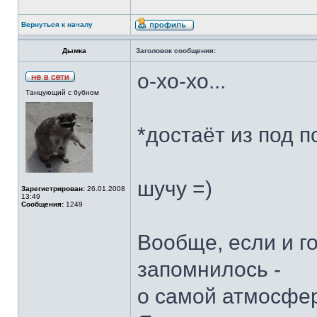
Вернуться к началу
Дымка
Заголовок сообщения:
о-хо-хо...
Танцующий с бубном
*достаёт из под 
шучу =)
Зарегистрирован:
26.01.2008
13:49
Сообщения:
1249
Вообще, если и го
запомнилось -
о самой атмосфер