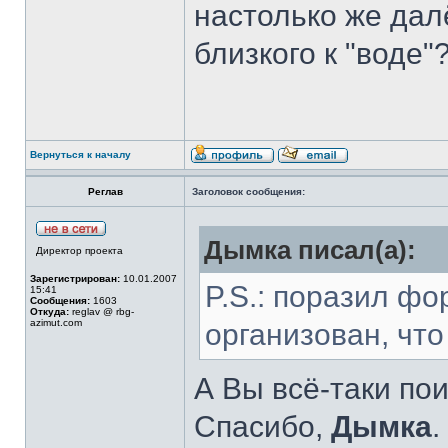
настолько же далё
близкого к "воде"
Вернуться к началу
Реглав
Заголовок сообщения:
Дымка писал(а):
Директор проекта
Зарегистрирован:
10.01.2007
P.S.: поразил фо
15:41
Сообщения:
1603
Откуда:
reglav @ rbg-
azimut.com
организован, что
А Вы всё-таки по
Спасибо,
Дымка
.