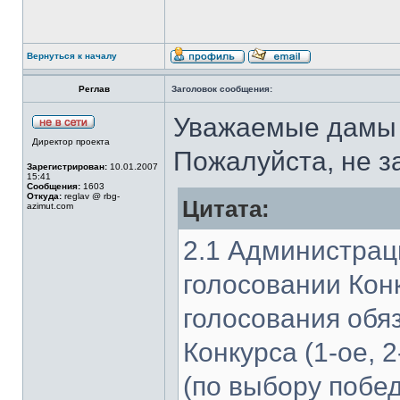
Вернуться к началу
Реглав
Заголовок сообщения:
Уважаемые дамы 
Директор проекта
Пожалуйста, не з
Зарегистрирован:
10.01.2007
15:41
Сообщения:
1603
Откуда:
reglav @ rbg-
Цитата:
azimut.com
2.1 Администрац
голосовании Конк
голосования обя
Конкурса (1-ое, 
(по выбору побе