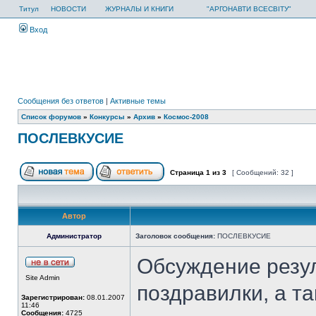
Титул
НОВОСТИ
ЖУРНАЛЫ И КНИГИ
"АРГОНАВТИ ВСЕСВІТУ"
Вход
Сообщения без ответов
|
Активные темы
Список форумов
»
Конкурсы
»
Архив
»
Космос-2008
ПОСЛЕВКУСИЕ
Страница
1
из
3
[ Сообщений: 32 ]
Автор
Администратор
Заголовок сообщения:
ПОСЛЕВКУСИЕ
Обсуждение резул
Site Admin
поздравилки, а т
Зарегистрирован:
08.01.2007
11:46
Сообщения:
4725