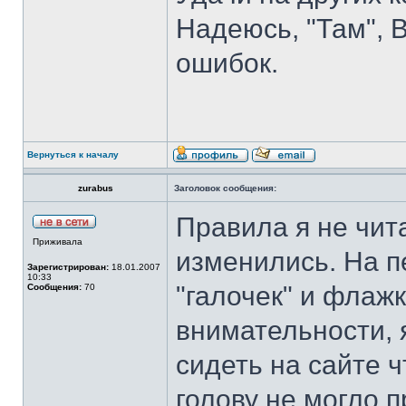
Надеюсь, "Там", 
ошибок.
Вернуться к началу
zurabus
Заголовок сообщения:
Правила я не чита
Приживала
изменились. На п
Зарегистрирован:
18.01.2007
10:33
"галочек" и флажк
Сообщения:
70
внимательности, 
сидеть на сайте ч
голову не могло 