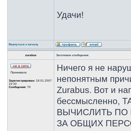
Удачи!
Вернуться к началу
zurabus
Заголовок сообщения:
Ничего я не нару
Приживала
непонятным причи
Зарегистрирован:
18.01.2007
10:33
Zurabus. Вот и на
Сообщения:
70
бессмысленно, 
ВЫЧИСЛИТЬ ПО 
ЗА ОБЩИХ ПЕР