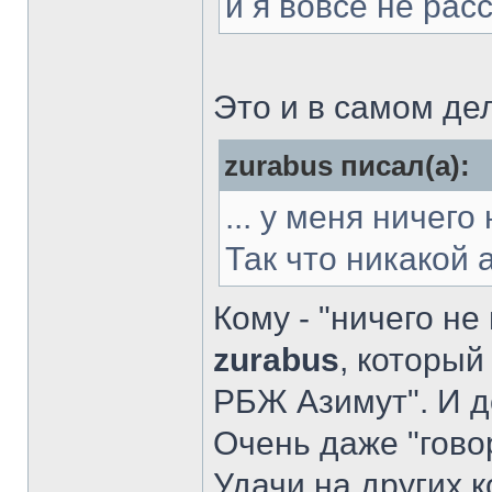
и я вовсе не рас
Это и в самом де
zurabus писал(а):
... у меня ничег
Так что никакой
Кому - "ничего не
zurabus
, который
РБЖ Азимут". И д
Очень даже "гово
Удачи на других к