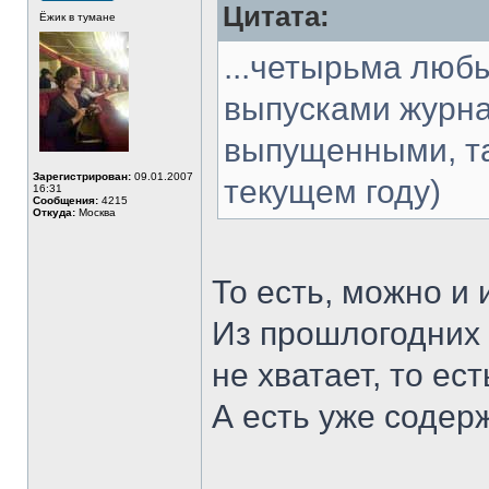
Цитата:
Ёжик в тумане
...четырьма люб
выпусками журна
выпущенными, та
Зарегистрирован:
09.01.2007
текущем году)
16:31
Сообщения:
4215
Откуда:
Москва
То есть, можно и
Из прошлогодних 
не хватает, то е
А есть уже соде