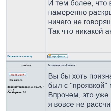
И тем более, что
намеренно раскры
ничего не говоря
Так что никакой 
Вернуться к началу
zurabus
Заголовок сообщения:
Вы бы хоть призна
Приживала
был с "проявкой" 
Зарегистрирован:
18.01.2007
10:33
Впрочем, это уже 
Сообщения:
70
я вовсе не рассч