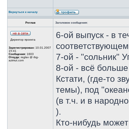
Вернуться к началу
Реглав
Заголовок сообщения:
6-ой выпуск - в т
Директор проекта
соответствующем 
Зарегистрирован:
10.01.2007
15:41
7-ой - "сольник" У
Сообщения:
1603
Откуда:
reglav @ rbg-
azimut.com
8-ой - всё больше
Кстати, (где-то з
темы), под "океа
(в т.ч. и в народ
).
Кто-нибудь может