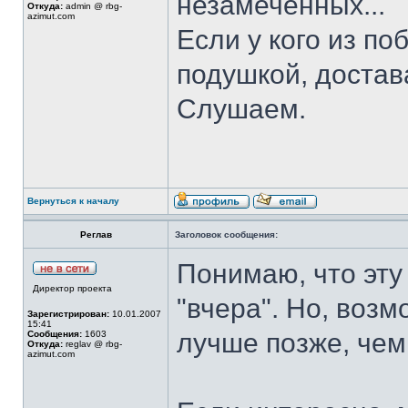
незамеченных...
Откуда:
admin @ rbg-
azimut.com
Если у кого из по
подушкой, достав
Слушаем.
Вернуться к началу
Реглав
Заголовок сообщения:
Понимаю, что эту
Директор проекта
"вчера". Но, возмо
Зарегистрирован:
10.01.2007
15:41
лучше позже, чем
Сообщения:
1603
Откуда:
reglav @ rbg-
azimut.com