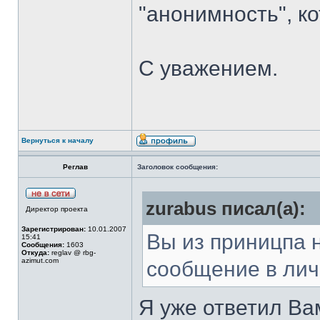
"анонимность", к
С уважением.
Вернуться к началу
Реглав
Заголовок сообщения:
zurabus писал(а):
Директор проекта
Зарегистрирован:
10.01.2007
Вы из приницпа н
15:41
Сообщения:
1603
Откуда:
reglav @ rbg-
azimut.com
сообщение в лич
Я уже ответил Ва