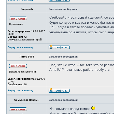
ГаврошЪ
Заголовок сообщения:
Стебовый литературный сценарий. со вс
будет конкурс и как раз в жанре фантас
Приживала
P.S.: Когда в тексте попалось упоминани
Зарегистрирован:
17.01.2007
упоминание об Азимуте, чтобы было вид
06:09
Сообщения:
72
Откуда:
Красноярский край
Вернуться к началу
Автор 5005
Заголовок сообщения:
Неа, это не Атос. Атос тока что по рсска
А на КЛФ тока новые работы требуются, 
Искатель приключений
Зарегистрирован:
01.01.1970
03:00
Сообщения:
16
Вернуться к началу
Семьдесят Первый
Заголовок сообщения:
Не понимает народ юмора
Или играется в больших дядек-судей и тр