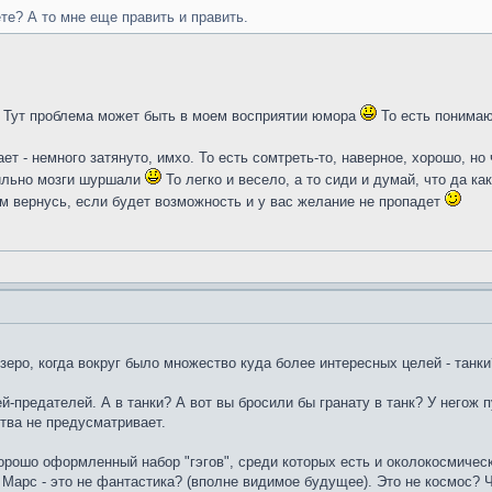
те? А то мне еще править и править.
о. Тут проблема может быть в моем восприятии юмора
То есть понимаю
ет - немного затянуто, имхо. То есть сомтреть-то, наверное, хорошо, но
сильно мозги шуршали
То легко и весело, а то сиди и думай, что да ка
м вернусь, если будет возможность и у вас желание не пропадет
зеро, когда вокруг было множество куда более интересных целей - танки
ей-предателей. А в танки? А вот вы бросили бы гранату в танк? У негож
тва не предусматривает.
хорошо оформленный набор "гэгов", среди которых есть и околокосмическ
 Марс - это не фантастика? (вполне видимое будущее). Это не космос? Ч