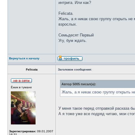
интрига. Или как?
Felicata.
Жаль, а я никак свою группу открыть не
взрослых.
Семьдесят Первый
Угу, бум ждать.
Вернуться к началу
Felicata
Заголовок сообщения:
Автор 5005 писал(а):
Ёжик в тумане
Жаль, а я никак свою группу открыть н
У меня такое перед отправкой расказа б
А я тоже уже все подряд читаю, мои сто
Зарегистрирован:
09.01.2007
16:31