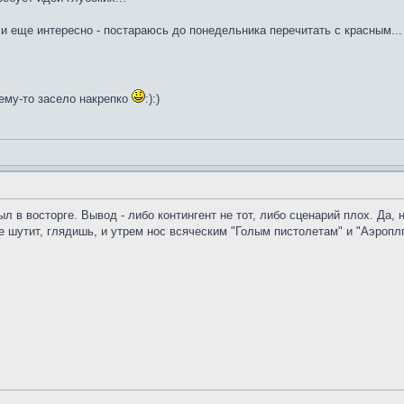
 еще интересно - постараюсь до понедельника перечитать с красным... э
ему-то засело накрепко
:):)
был в восторге. Вывод - либо контингент не тот, либо сценарий плох. Да,
е шутит, глядишь, и утрем нос всяческим "Голым пистолетам" и "Аэропл