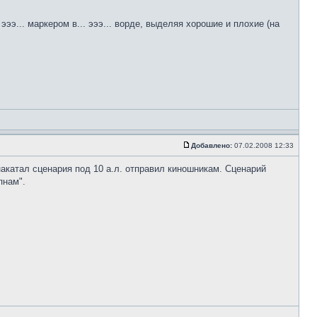
ээ... маркером в... эээ... ворде, выделяя хорошие и плохие (на
Добавлено:
07.02.2008 12:33
 накатал сценария под 10 а.л. отправил киношникам. Сценарий
пнам".