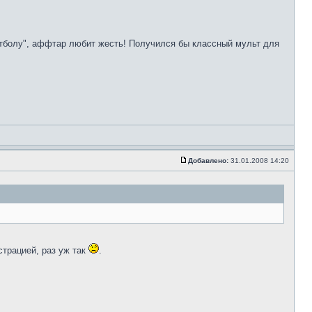
Футболу", аффтар любит жесть! Получился бы классный мульт для
Добавлено:
31.01.2008 14:20
страцией, раз уж так
.