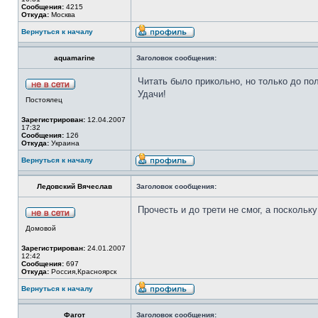
Сообщения:
4215
Откуда:
Москва
Вернуться к началу
aquamarine
Заголовок сообщения:
Читать было прикольно, но только до пол
Удачи!
Постоялец
Зарегистрирован:
12.04.2007
17:32
Сообщения:
126
Откуда:
Украина
Вернуться к началу
Ледовский Вячеслав
Заголовок сообщения:
Прочесть и до трети не смог, а поскольку
Домовой
Зарегистрирован:
24.01.2007
12:42
Сообщения:
697
Откуда:
Россия,Красноярск
Вернуться к началу
Фагот
Заголовок сообщения: