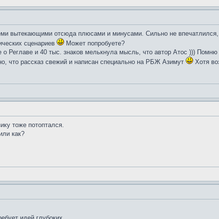
еми вытекающими отсюда плюсами и минусами. Сильно не впечатлился, 
тических сценариев
Может попробуете?
е о Реглаве и 40 тыс. знаков мелькнула мысль, что автор Атос ))) Помн
но, что рассказ свежий и написан специально на РБЖ Азимут
Хотя во
зику тоже потоптался.
или как?
ебует идей глубоких...