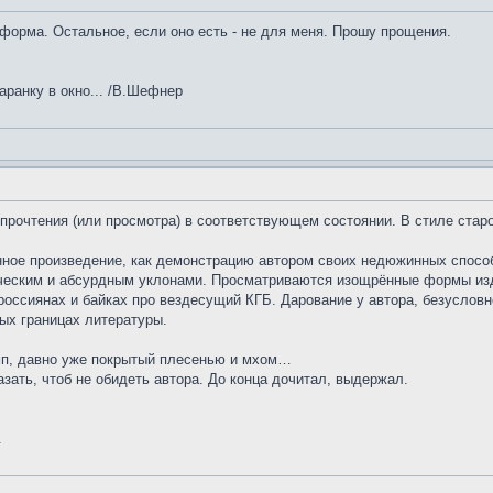
форма. Остальное, если оно есть - не для меня. Прошу прощения.
ранку в окно... /В.Шефнер
 прочтения (или просмотра) в соответствующем состоянии. В стиле ст
нное произведение, как демонстрацию автором своих недюжинных спосо
ческим и абсурдным уклонами. Просматриваются изощрённые формы изд
ссиянах и байках про вездесущий КГБ. Дарование у автора, безусловно,
ых границах литературы.
мп, давно уже покрытый плесенью и мхом…
зать, чтоб не обидеть автора. До конца дочитал, выдержал.
.