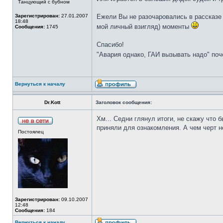
Танцующий с бубном
Зарегистрирован:
27.01.2007
Ежели Вы не разочаровались в рассказе и
18:48
мой личный взигляд) моменты
Сообщения:
1745
Спасибо!
"Авария однако, ГАИ вызывать надо" поч
Вернуться к началу
Dr.Kott
Заголовок сообщения:
Хм... Седни глянул итоги, не скажу что 
приняли для ознакомления. А чем черт н
Постоялец
Зарегистрирован:
09.10.2007
12:48
Сообщения:
184
Вернуться к началу