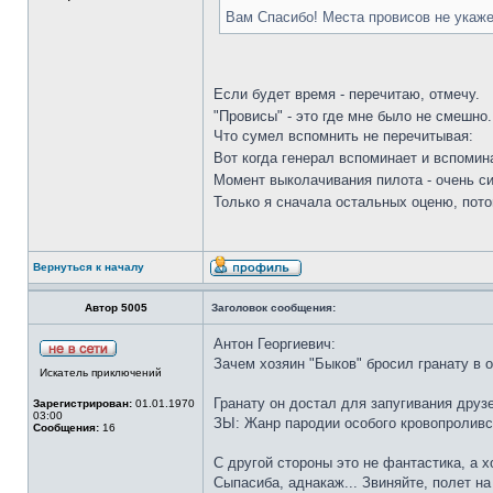
Вам Спасибо! Места провисов не укаже
Если будет время - перечитаю, отмечу.
"Провисы" - это где мне было не смешн
Что сумел вспомнить не перечитывая:
Вот когда генерал вспоминает и вспомина
Момент выколачивания пилота - очень 
Только я сначала остальных оценю, пото
Вернуться к началу
Автор 5005
Заголовок сообщения:
Антон Георгиевич:
Зачем хозяин "Быков" бросил гранату в о
Искатель приключений
Гранату он достал для запугивания друз
Зарегистрирован:
01.01.1970
03:00
ЗЫ: Жанр пародии особого кровопроливс
Сообщения:
16
С другой стороны это не фантастика, а 
Сыпасиба, аднакаж... Звиняйте, полет на