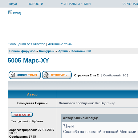
Титул
НОВОСТИ
ЖУРНАЛЫ И КНИГИ
"АРГОНАВ
Вход
Сообщения без ответов
|
Активные темы
Список форумов
»
Конкурсы
»
Архив
»
Космос-2008
5005 Марс-XY
Страница
2
из
2
[ Сообщений: 26 ]
Автор
Семьдесят Первый
Заголовок сообщения:
Re: Вдогонку!
Автор 5005 писал(а):
Танцующий с бубном
71-ый
Зарегистрирован:
27.01.2007
Спасибо за веселый рассказ! Местами п
18:48
Сообщения:
1745