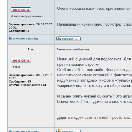
Очень хороший язык плюс оригинальная 
Искатель приключений
_________________
Начинающий критик кино посмотрел споза
Зарегистрирован:
29.09.2007
09:51
Сообщения:
4
Вернуться к началу
Атос
Заголовок сообщения:
Недецкий сценарий для подростков. Для
прёт из каждой строчки.
Чечако
Стеб не люблю, «не моё». Воспринял да
неполиткорректных ситуаций с фантасти
Зарегистрирован:
09.01.2007
11:26
надуманных западных мифов о «тупых» ро
Сообщения:
35
Откуда:
Россия,Белгород
«мирных» целях, к месту и в общепринят
И зачем опять чукчей обижать? Это шта
Впечатления? Гм… Даже не знаю, что ска
_________________
Дарите людям свет и тепло! Просто так..
Вернуться к началу