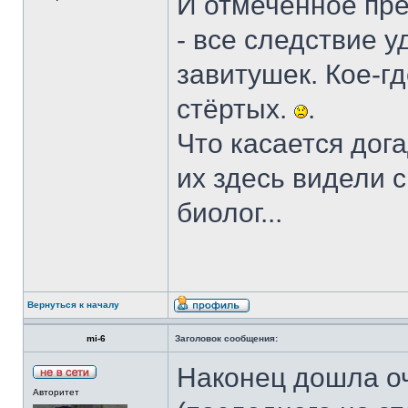
И отмеченное пре
- все следствие 
завитушек. Кое-г
стёртых.
.
Что касается дога
их здесь видели с
биолог...
Вернуться к началу
mi-6
Заголовок сообщения:
Наконец дошла оч
Авторитет