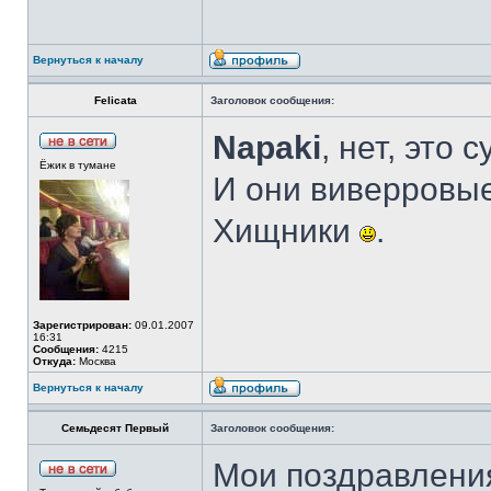
Вернуться к началу
Felicata
Заголовок сообщения:
Napaki
, нет, это 
Ёжик в тумане
И они виверровые 
Хищники
.
Зарегистрирован:
09.01.2007
16:31
Сообщения:
4215
Откуда:
Москва
Вернуться к началу
Семьдесят Первый
Заголовок сообщения:
Мои поздравлени