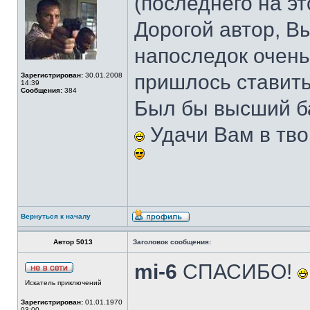
(последнего на эт
Дорогой автор, В
напоследок очень
пришлось ставить
Зарегистрирован:
30.01.2008
14:39
Сообщения:
384
Был бы высший б
Удачи Вам в тво
Вернуться к началу
Автор 5013
Заголовок сообщения:
mi-6
СПАСИБО!
Искатель приключений
Зарегистрирован:
01.01.1970
03:00