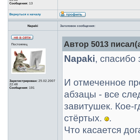
Сообщения:
13
Вернуться к началу
Napaki
Заголовок сообщения:
Автор 5013 писал(а
Постоялец
Napaki
, спасибо
И отмеченное пр
Зарегистрирован:
25.02.2007
22:48
Сообщения:
191
абзацы - все сл
завитушек. Кое-
стёртых.
.
Что касается дог