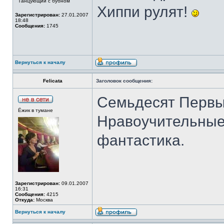
Танцующий с бубном
Хиппи рулят!
Зарегистрирован:
27.01.2007
18:48
Сообщения:
1745
Вернуться к началу
Felicata
Заголовок сообщения:
Семьдесят Первы
Ёжик в тумане
Нравоучительные
фантастика.
Зарегистрирован:
09.01.2007
16:31
Сообщения:
4215
Откуда:
Москва
Вернуться к началу