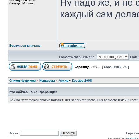
Ну надо же, и не
Откуда:
Москва
каждый сам делае
Вернуться к началу
Показать сообщения за:
Поле 
Страница
3
из
3
[ Сообщений: 39 ]
Список форумов
»
Конкурсы
»
Архив
»
Космос-2008
Кто сейчас на конференции
Сейчас этот форум просматривают: нет зарегистрированных пользователей и гости:
Найти:
Перейти
Powered by
phpBB
©