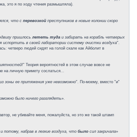
ка, это я по ходу чтения размышляла).
еялся, что с
перевозкой
преступников в новые колонии скоро
Людвигу пришлось
лететь туда
и забирать на корабль четверых
я испортить в своей лаборатории систему очистки воздуха
".
сь: четверо людей сидят на голой скале как Айболит в
приятностей
!" Теория вероятностей в этом случае вовсе не
ше на личную примету сослаться...
из зоны ее притяжения уже невозможно
". По-моему, вместо "и"
озможно было ничего разглядеть
».
автор, не убивайте меня, пожалуйста, но это же такой штамп
 и потому, набрав в легкие воздуха, что
было
сил закричала
»