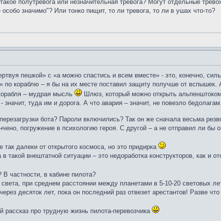
о такое полутревога или незначительная тревога? Могут отдельные трево
 особо значимо"? Или тонко пищит, то ли тревога, то ли в ушах что-то?
ертвуя пешкой» с «а можно спастись и всем вместе» - это, конечно, сил
» по кораблю – я бы на их месте поставил защиту получше от вспышек. 
 корабля – мудрая мысль
Шлюз, который можно открыть альпенштоком, 
 значит, туда им и дорога. А что авария – значит, не повезло бедолага
перезагрузки бота? Пароли включились? Так он же сначала весьма резв
нчено, погружение в психологию героя. С другой – а не отправил ли бы о
е так далеки от открытого космоса, но это придирка
в такой внештатной ситуации – это недоработка конструкторов, как и от
 В частности, в кабине пилота?
 света, при среднем расстоянии между планетами в 5-10-20 световых лет
через десяток лет, пока он последний раз отвезет арестантов! Разве чт
й рассказ про трудную жизнь пилота-перевозчика