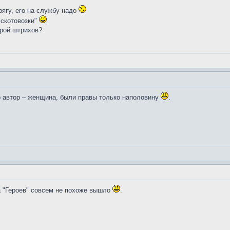
ягу, его на службу надо
"скотовозки"
арой штрихов?
о автор – женщина, были правы только наполовину
.
 "Героев" совсем не похоже вышло
.