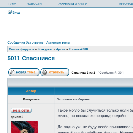
Титул
НОВОСТИ
ЖУРНАЛЫ И КНИГИ
"АРГОНАВ
Вход
Сообщения без ответов
|
Активные темы
Список форумов
»
Конкурсы
»
Архив
»
Космос-2008
5011 Спасшиеся
Страница
2
из
2
[ Сообщений: 30 ]
Автор
Владислав
Заголовок сообщения:
Такое могло бы случиться только если б
жизнь, но несколько неправдоподобен.
Домовой
Да ладно уж, не буду особо принципиаль
лучше было бы обойтись без них. Надею