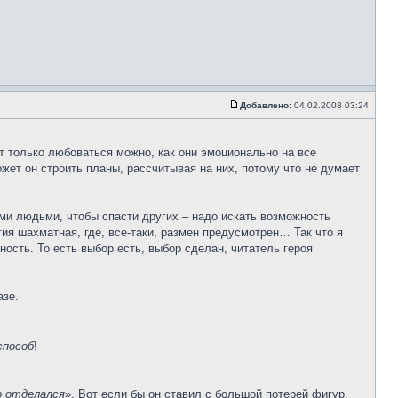
Добавлено:
04.02.2008 03:24
ут только любоваться можно, как они эмоционально на все
может он строить планы, рассчитывая на них, потому что не думает
ми людьми, чтобы спасти других – надо искать возможность
ия шахматная, где, все-таки, размен предусмотрен… Так что я
ость. То есть выбор есть, выбор сделан, читатель героя
азе.
пособ
!
о отделался
». Вот если бы он ставил с большой потерей фигур,