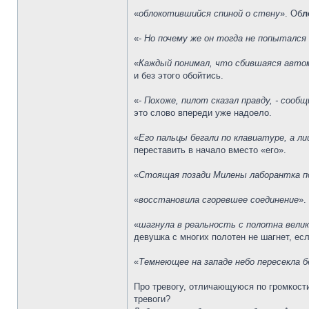
«
облокотившийся спиной о стену
». Об
л
«-
Но почему же он тогда не попытался 
«
Каждый понимал, что сбившаяся автома
и без этого обойтись.
«-
Похоже, пилот сказал правду, - сооб
это слово впереди уже надоело.
«
Его пальцы бегали по клавиатуре, а л
переставить в начало вместо «его».
«
Стоящая позади Милены лаборантка п
«
восстановила сгоревшее соединение
».
«
шагнула в реальность с полотна вели
девушка с многих полотен не шагнет, есл
«
Темнеющее на западе небо пересекла 
Про тревогу, отличающуюся по громкости
тревоги?