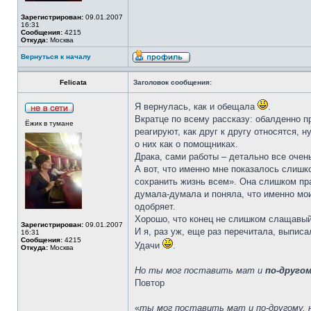
Зарегистрирован:
09.01.2007
16:31
Сообщения:
4215
Откуда:
Москва
Вернуться к началу
Felicata
Заголовок сообщения:
Я вернулась, как и обещала
.
Вкратце по всему рассказу: обалденно п
Ёжик в тумане
реагируют, как друг к другу относятся, 
о них как о помощниках.
Драка, сами работы – детально все очен
А вот, что именно мне показалось слишк
сохранить жизнь всем». Она слишком пра
думала-думала и поняла, что именно мои
одобряет.
Хорошо, что конец не слишком слащавый, 
Зарегистрирован:
09.01.2007
И я, раз уж, еще раз перечитала, выписа
16:31
Сообщения:
4215
Удачи
.
Откуда:
Москва
Но ты мог поставить мат и
по-друго
Повтор
«
ты мог поставить мат и по-другому, 