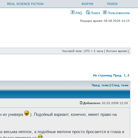
REAL SCIENCE FICTION
ФОРУМ
ПОИСК
FAQ
Поиск
Пользователи
Текущее время: 08.08.2026 14:15
Часовой пояс: UTC + 2 часа [ Летнее время ]
На страницу
Пред.
1
,
2
Пред. тема
|
След. тема
Добавлено:
02.02.2008 12:29
и из универа
). Подобный вариант, конечно, имеет право на
аз весьма неплох, а подобные мелочи просто бросаются в глаза и
зя будет придраться
.