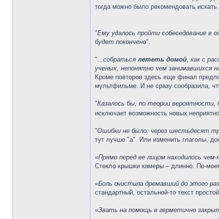
тогда можно было рекомендовать искать 
"
Ему удалось пройти собеседование в 
будет покончено
".
"...
собраться
лететь домой
, как с р
ученых, непонятно чем занимавшихся н
Кроме повторов здесь еще финал предлож
мультфильме. И не сразу сообразила, что
"
Казалось бы, по теории вероятности,
исключает возможность новых неприятн
"
Ошибки не было: через шестьдесят три
тут лучше "а". Или изменить глаголы, до
«
Прямо перед ее лицом находилось чем-
Стекло крышки камеры – длинно. По-моем
«
Боль очистила дремавший до этого ра
стандартный, остальной-то текст простой
«
Звать на помощь в герметично закры