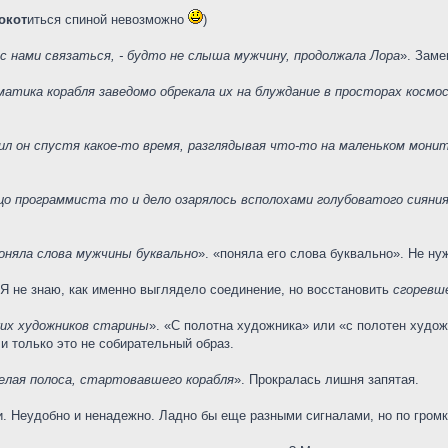
окот
иться спиной невозможно
)
с нами связаться, - будто не слыша мужчину, продолжала Лора
». Заме
тика корабля заведомо обрекала их на блуждание в просторах космос
щил он спустя какое-то время, разглядывая что-то на маленьком мон
ицо программиста то и дело озарялось всполохами голубоватого сияния
оняла слова мужчины буквально
». «поняла его слова буквально». Не н
 Я не знаю, как именно выглядело соединение, но восстановить
сгоревш
ких художников старины
». «С полотна художника» или «с полотен худож
и только это не собирательный образ.
белая полоса, стартовавшего корабля
». Прокралась лишня запятая.
. Неудобно и ненадежно. Ладно бы еще разными сигналами, но по громк