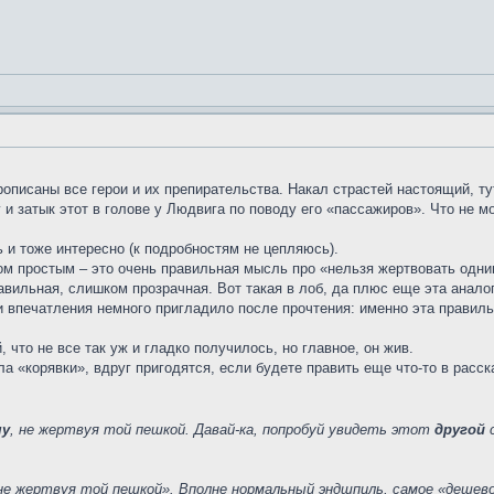
рописаны все герои и их препирательства. Накал страстей настоящий, т
ну и затык этот в голове у Людвига по поводу его «пассажиров». Что не 
ь и тоже интересно (к подробностям не цепляюсь).
ом простым – это очень правильная мысль про «нельзя жертвовать одни
вильная, слишком прозрачная. Вот такая в лоб, да плюс еще эта аналог
 впечатления немного пригладило после прочтения: именно эта правильн
что не все так уж и гладко получилось, но главное, он жив.
ла «корявки», вдруг пригодятся, еcли будете править еще что-то в расск
му
, не жертвуя той пешкой. Давай-ка, попробуй увидеть этот
другой
с
не жертвуя той пешкой». Вполне нормальный эндшпиль, самое «дешев