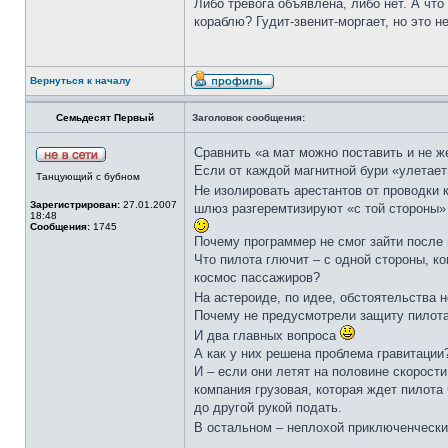
Либо тревога объявлена, либо нет. А чт
кораблю? Гудит-звенит-моргает, но это не
Вернуться к началу
Семьдесят Первый
Заголовок сообщения:
Сравнить «а мат можно поставить и не ж
Если от каждой магнитной бури «улетает
Танцующий с бубном
Не изолировать арестантов от проводки
Зарегистрирован:
27.01.2007
шлюз разгеремтизируют «с той стороны» -
18:48
Сообщения:
1745
Почему программер не смог зайти после 
Что пилота глючит – с одной стороны, ко
космос пассажиров?
На астероиде, по идее, обстоятельства н
Почему не предусмотрели защиту пилота 
И два главных вопроса
А как у них решена проблема гравитации?
И – если они летят на половине скорости
компания грузовая, которая ждет пилота 
до другой рукой подать.
В остальном – неплохой приключенчески