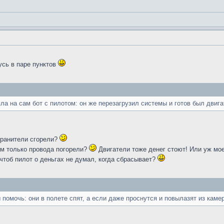
усь в паре пунктов
яла на сам бот с пилотом: он же перезагрузил системы и готов был двига
хранители сгорели?
ам только провода погорели?
Двигатели тоже денег стоют! Или уж мое
чтоб пилот о деньгах не думал, когда сбрасывает?
помочь: они в полете спят, а если даже проснутся и повылазят из камер