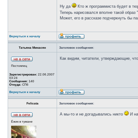
Ну да
Кто ж программиста будет в тюр
Теперь нарисовался вполне такой образ 
Может, его в рассказе подчеркнуть бы п
Вернуться к началу
Татьяна Минасян
Заголовок сообщения:
Как видим, читатели, утверждающие, чт
Постоялец
Зарегистрирован:
22.06.2007
03:24
Сообщения:
140
Откуда:
СПб
Вернуться к началу
Felicata
Заголовок сообщения:
А мы-то и не догадывались никто
И на
Ёжик в тумане