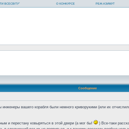
ТИ ВСЕСВІТУ"
О КОНКУРСЕ
РБЖ-АЗИМУТ
Сообщение
ы инженеры вашего корабля были немного криворукими (или их отчислил
ным и перестану ковыряться в этой двери (а мог бы!
) Все-таки расск
сь в следующий раз их не появиться, и к вашему рассказу вообще нель