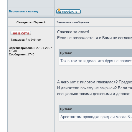
Вернуться к началу
Семьдесят Первый
Заголовок сообщения:
Спасибо за ответ!
Если не возражаете, я с Вами не соглаш
Танцующий с бубном
Зарегистрирован:
27.01.2007
18:48
Цитата:
Сообщения:
1745
Так в том то и дело, что буря не повли
А чего бот с пилотом глюкнулся? Предо
И двигатели почему не закрыли? Если т
специально такими дешевыми и делают, 
Цитата:
Арестантам проводка вряд ли могла бы 