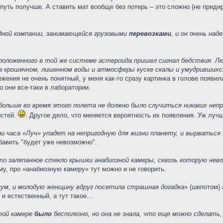
путь получше. А ставить мат вообще без потерь – это сложно (не придир
одной компании, занимающейся грузовыми
перевозками
, и он очень над
асположенного в той же системе астероида пришел сигнал бедствия. 
а крошечном, лишенном воды и атмосферы куске скалы и умудрившихс
ения не очень понятный, у меня как-то сразу картинка в голове появила
 они все-таки в лаборатории.
 больше во время этого полета не должно было случиться никаких не
остей.
. Другое дело, что меняется вероятность их появления. Уж луч
 часа «Луч» упадет на непригодную для жизни планету, и вырваться 
бавить "будет уже невозможно".
то заляпанное стекло крышки анабиозной камеры, сквозь которую нев
у, про «анабиозную камеру» тут можно и не говорить.
зум, и молодую женщину вдруг посетила страшная догадка
» (шепотом) 
 и естественный, а тут такое…
той камере
было
бесполезно, но она не знала, что еще можно сделать,