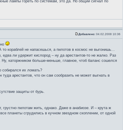
жные лампы гореть по системам, это да. Но общий сигнал по
Добавлено:
04.02.2008 10:36
ьно
А то кораблей не напасешься, а пилотов в космос не выгонишь…
едва ли удержит кислород – ну да арестантов-то не жалко. Раз
м. Ну, каторжником больше-меньше, главное, чтоб баланс сошелся
о собирался их ломать?
н туда арестантов, что он сам сообразить не может выгнать в
сутствие защиты от бурь.
, грустно пилотам жить, однако. Даже в анабиозе. И – крута ж
о все планеты сгрудились в кучном звездном скоплении, от одной