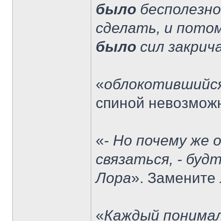
было
бесполезно,
сделать, и потом
было
сил закрич
«
облокотившийся
спиной невозмо
«-
Но почему же 
связаться, - буд
Лора
». Замените
«
Каждый понимал