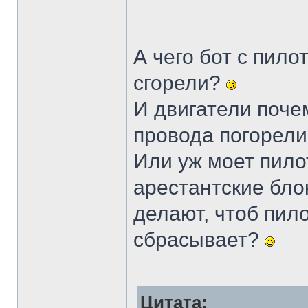
А чего бот с пил
сгорели?
И двигатели поче
провода погорел
Или уж моет пило
арестантские бло
делают, чтоб пило
сбрасывает?
Цитата: