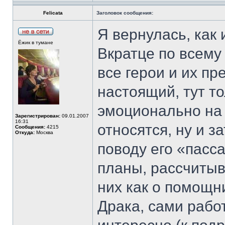
Felicata
Заголовок сообщения:
Я вернулась, как
Ёжик в тумане
Вкратце по всему
все герои и их пр
настоящий, тут т
эмоционально на в
Зарегистрирован:
09.01.2007
16:31
относятся, ну и з
Сообщения:
4215
Откуда:
Москва
поводу его «пасс
планы, рассчитыв
них как о помощн
Драка, сами рабо