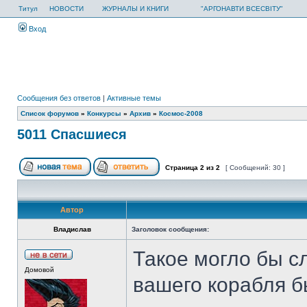
Титул
НОВОСТИ
ЖУРНАЛЫ И КНИГИ
"АРГОНАВТИ ВСЕСВІТУ"
Вход
Сообщения без ответов
|
Активные темы
Список форумов
»
Конкурсы
»
Архив
»
Космос-2008
5011 Спасшиеся
Страница
2
из
2
[ Сообщений: 30 ]
Автор
Владислав
Заголовок сообщения:
Такое могло бы с
Домовой
вашего корабля б