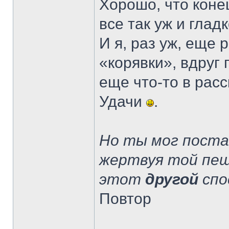
Хорошо, что коне
все так уж и глад
И я, раз уж, еще 
«корявки», вдруг 
еще что-то в расс
Удачи
.
Но ты мог пост
жертвуя той пеш
этот
другой
спо
Повтор