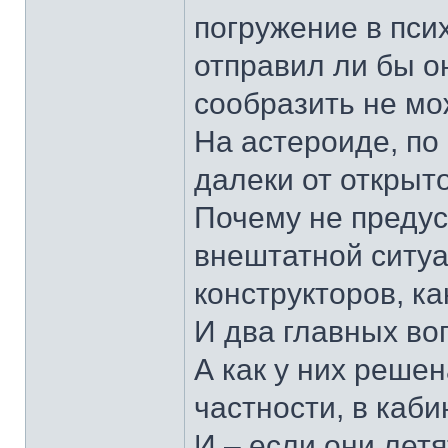
погружение в псих
отправил ли бы он
сообразить не мо
На астероиде, по 
далеки от открыт
Почему не предус
внештатной ситуа
конструкторов, ка
И два главных в
А как у них реше
частности, в каб
И – если они летя