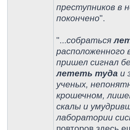
преступников в н
покончено
".
"...
собраться
ле
расположенного 
пришел сигнал б
лететь туда
и 
ученых, непонят
крошечном, лише
скалы и умудрив
лаборатории сис
повторов здесь е