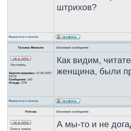
штрихов?
Вернуться к началу
Татьяна Минасян
Заголовок сообщения:
Как видим, читат
Постоялец
женщина, были п
Зарегистрирован:
22.06.2007
03:24
Сообщения:
140
Откуда:
СПб
Вернуться к началу
Felicata
Заголовок сообщения:
А мы-то и не дог
Ёжик в тумане