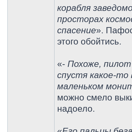
корабля заведомо
просторах космос
спасение
». Пафо
этого обойтись.
«-
Похоже, пилот 
спустя какое-то 
маленьком мони
можно смело выки
надоело.
«
Его пальцы бега