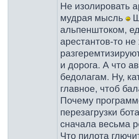
Не изолировать а
мудрая мысль
Ш
альпенштоком, ед
арестантов-то не
разгеремтизируют 
и дорога. А что а
бедолагам. Ну, к
главное, чтоб ба
Почему программе
перезагрузки бот
сначала весьма р
Что пилота глючит