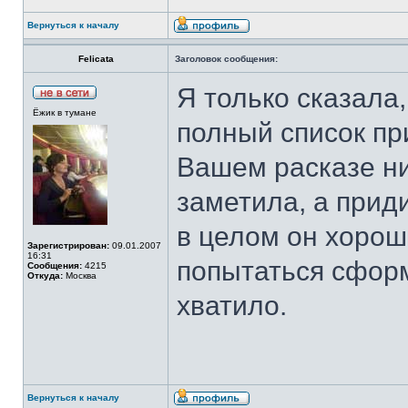
Вернуться к началу
Felicata
Заголовок сообщения:
Я только сказала
Ёжик в тумане
полный список пр
Вашем расказе ни
заметила, а приди
в целом он хоро
Зарегистрирован:
09.01.2007
16:31
попытаться сформ
Сообщения:
4215
Откуда:
Москва
хватило.
Вернуться к началу