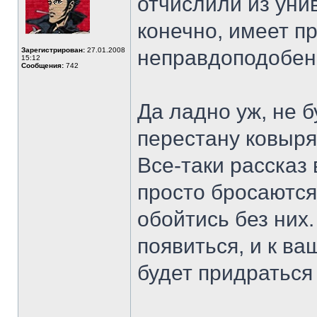
отчислили из ун
конечно, имеет пр
Зарегистрирован:
27.01.2008
неправдоподобен
15:12
Сообщения:
742
Да ладно уж, не 
перестану ковырят
Все-таки рассказ
просто бросаются
обойтись без них
появиться, и к в
будет придратьс