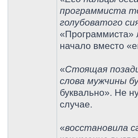
программиста то
голубоватого си
«Программиста» л
начало вместо «е
«
Стоящая позади
слова мужчины б
буквально». Не н
случае.
«
восстановила с