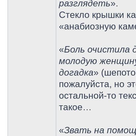
разглядеть
».
Стекло крышки ка
«анабиозную каме
«
Боль очистила 
молодую женщину
догадка
» (шепото
пожалуйста, но э
остальной-то текс
такое…
«
Звать на помощ