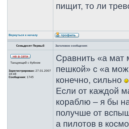
пищит, то ли трев
Вернуться к началу
Семьдесят Первый
Заголовок сообщения:
Сравнить «а мат 
Танцующий с бубном
пешкой» с «а можн
Зарегистрирован:
27.01.2007
18:48
конечно, сильно
Сообщения:
1745
Если от каждой м
кораблю – я бы н
получше от вспыш
а пилотов в косм