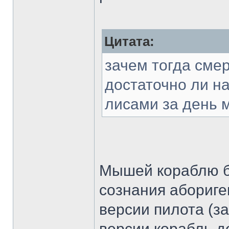
Цитата:
зачем тогда смер
достаточно ли н
лисами за день 
Мышей кораблю б
сознания абориге
версии пилота (з
версии корабль д