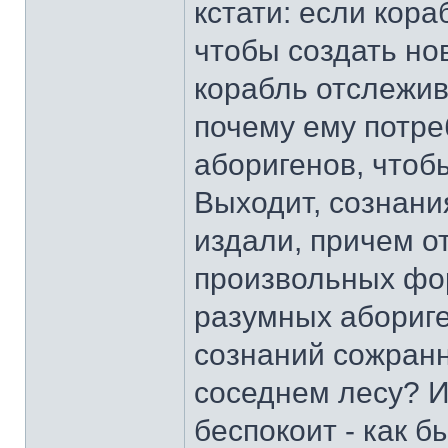
кстати: если кора
чтобы создать новы
корабль отслежив
почему ему потр
аборигенов, чтоб
Выходит, сознани
издали, причем от
произвольных фор
разумных абориге
сознаний сожран
соседнем лесу? И
беспокоит - как б