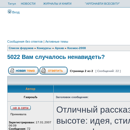
Титул
НОВОСТИ
ЖУРНАЛЫ И КНИГИ
"АРГОНАВТИ ВСЕСВІТУ"
Вход
Сообщения без ответов
|
Активные темы
Список форумов
»
Конкурсы
»
Архив
»
Космос-2008
5022 Вам случалось ненавидеть?
Страница
2
из
2
[ Сообщений: 22 ]
Автор
ГаврошЪ
Заголовок сообщения:
Отличный рассказ
Приживала
высоте: идея, сти
Зарегистрирован:
17.01.2007
06:09
Сообщения:
72