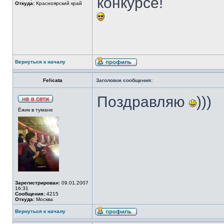
конкурсе!
Откуда:
Красноярский край
Вернуться к началу
Felicata
Заголовок сообщения:
Поздравляю
)))
Ёжик в тумане
Зарегистрирован:
09.01.2007
16:31
Сообщения:
4215
Откуда:
Москва
Вернуться к началу