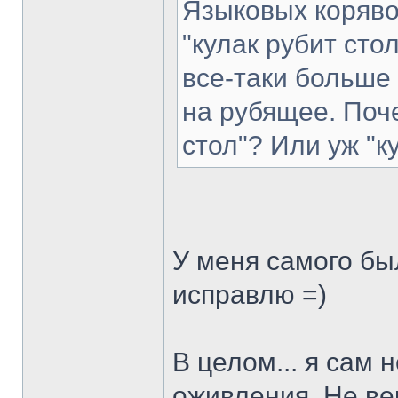
Языковых коряво
"кулак рубит сто
все-таки больше
на рубящее. Поче
стол"? Или уж "ку
У меня самого был
исправлю =)
В целом... я сам
оживления. Не ве