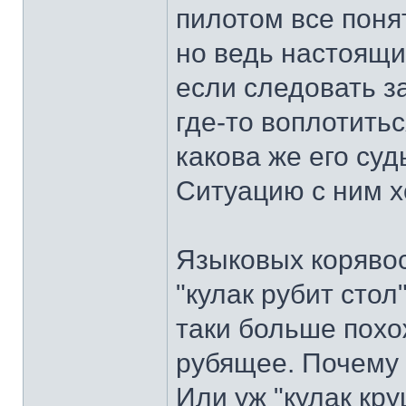
пилотом все понят
но ведь настоящий
если следовать з
где-то воплотитьс
какова же его суд
Ситуацию с ним хо
Языковых корявос
"кулак рубит стол
таки больше похо
рубящее. Почему б
Или уж "кулак круш