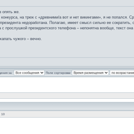
в опять же.
онкурса, на трюк с «древними/а вот и нет викингами», я не попался. Ср
президента недоработана. Полагаю, имеет смысл сильно ее сократить,
 с прослушкой президентского телефона – непонятна вообще, текст она 
хапать чужого – вечно.
ения за:
Поле сортировки
 10