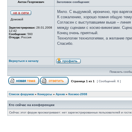
Антон Георгиевич
Заголовок сообщения:
Мило. С выдумкой, иронично, про варяго
К сожалению, хорошо помня общую тему к
Домовой
Согласен с выступавшими выше – линия 
между сценами с космо-викингами. Сцена
Зарегистрирован:
28.01.2008
12:42
Конец очень приятный.
Сообщения:
560
Откуда:
Россия
Технологии технологиями, а желание при
Спасибо.
Вернуться к началу
Показать сообщ
Страница
1
из
1
[ Сообщений: 6 ]
Список форумов
»
Конкурсы
»
Архив
»
Космос-2008
Кто сейчас на конференции
Сейчас этот форум просматривают: нет зарегистрированных пользователей и гости: