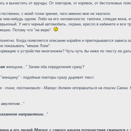
ть и вычистить от ерунды. От повторов, от корявок, от бестолковых пояс
тественно, с моей точки зрения, чего именно мне не хватило.
 чем-нибудь одном. Либо на его человечности: тапочки, спящая жена, ко
ерьезный. У него черный автомобиль, охрана, кресло в кабинете и все тр
смешно. Потому что "не верю".
.
 понятно. Когда появляется описание корабля и приоткрывается завеса о
но показывать "мешок Локи".
рмацию о устройстве многоножек? Чуть-чуть бы ниже по тексту ее дать
ная
женщина
..." Зачем оба определения сразу?
 "женщину" - подобные повторы сразу дырявят текст.
е - тинг, постановило - Магнус должен отправиться на поиски Свена.
амулетом
..."
казанном направлении
.
.."
вена и его людей (Магнус с самого начала путешествия смирился с