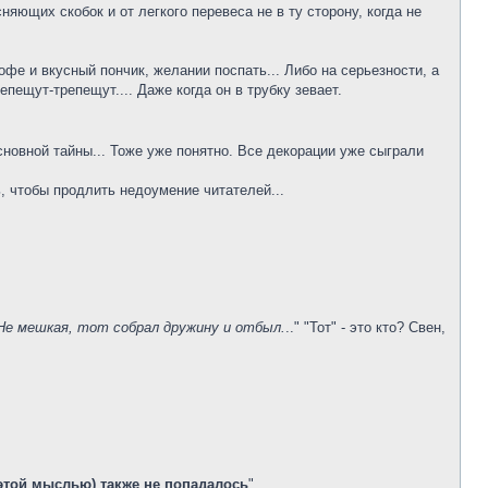
няющих скобок и от легкого перевеса не в ту сторону, когда не
фе и вкусный пончик, желании поспать... Либо на серьезности, а
епещут-трепещут.... Даже когда он в трубку зевает.
сновной тайны... Тоже уже понятно. Все декорации уже сыграли
, чтобы продлить недоумение читателей...
 Не мешкая, тот собрал дружину и отбыл.
.." "Тот" - это кто? Свен,
 этой мыслью) также не попадалось
".