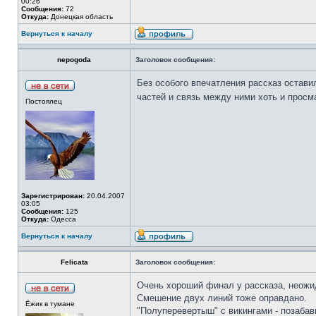
00:26
Сообщения:
72
Откуда:
Донецкая область
Вернуться к началу
nepogoda
Заголовок сообщения:
Без особого впечатления рассказ остави
частей и связь между ними хоть и просм
Постоялец
Зарегистрирован:
20.04.2007
03:05
Сообщения:
125
Откуда:
Одесса
Вернуться к началу
Felicata
Заголовок сообщения:
Очень хороший финал у рассказа, неожи
Смешение двух линий тоже оправдано.
Ёжик в тумане
"Полуперевертыш" с викингами - позабав