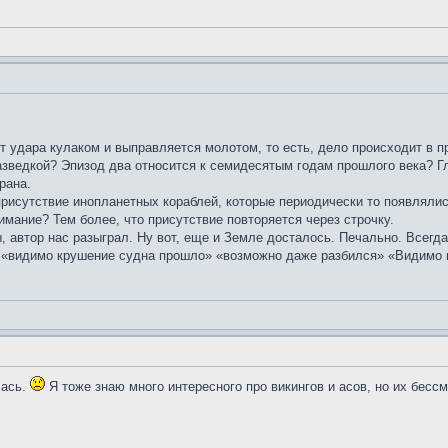
от удара кулаком и выправляется молотом, то есть, дело происходит в п
зведкой? Эпизод два относится к семидесятым годам прошлого века? Гла
рана.
исутствие инопланетных кораблей, которые периодически то появлялись
ание? Тем более, что присутствие повторяется через строчку.
, автор нас разыграл. Ну вот, еще и Земле досталось. Печально. Всегда 
» «видимо крушение судна прошло» «возможно даже разбился» «Видимо п
лась.
Я тоже знаю много интересного про викингов и асов, но их бесс