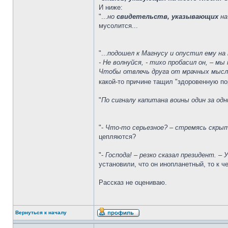
И ниже:
"...
но
свидетельств, указывающих
на
мусолится...
"...
подошел к Магнусу и опустил ему на 
- Не волнуйся, - тихо пробасил он, – мы
Чтобы отвлечь друга от мрачных мысле
какой-то причине тащил "здоровенную по
"
По сигналу капитана воины один за од
"-
Что-то серьезное? – стремясь скрыт
цепляются?
"-
Господа! – резко сказал президент.
установили, что он инопланетный, то к 
Рассказ не оцениваю.
Вернуться к началу