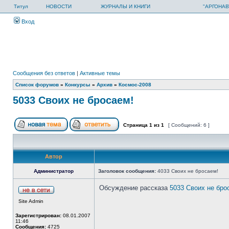
Титул
НОВОСТИ
ЖУРНАЛЫ И КНИГИ
"АРГОНАВ
Вход
Сообщения без ответов
|
Активные темы
Список форумов
»
Конкурсы
»
Архив
»
Космос-2008
5033 Своих не бросаем!
Страница
1
из
1
[ Сообщений: 6 ]
Автор
Администратор
Заголовок сообщения:
4033 Своих не бросаем!
Обсуждение рассказа
5033 Своих не бро
Site Admin
Зарегистрирован:
08.01.2007
11:46
Сообщения:
4725