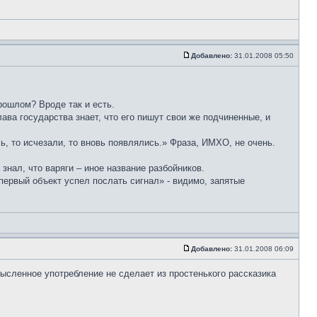
Добавлено:
31.01.2008 05:50
рошлом? Вроде так и есть.
ва государства знает, что его пишут свои же подчиненные, и
, то исчезали, то вновь появлялись.» Фраза, ИМХО, не очень.
знал, что варяги – иное название разбойников.
ервый объект успел послать сигнал» - видимо, запятые
Добавлено:
31.01.2008 06:09
мысленное употребление не сделает из простенького рассказика