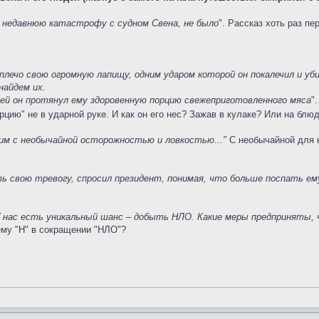
 недавнюю катастрофу с судном Свена, не было
". Рассказ хоть раз п
плечо свою огромную лапищу, одним ударом которой он покалечил и уби
 найдем их.
й он протянул ему здоровенную порцию свежеприготовленного мяса
"
рцию" не в ударной руке. И как он его нес? Зажав в кулаке? Или на блю
ним с необычайной осторожностью и ловкостью..."
С необычайной для 
ь свою тревогу, спросил президент, понимая, что больше поспать ем
 – У нас есть уникальный шанс – добыть НЛО. Какие меры предпринят
чему "Н" в сокращении "НЛО"?