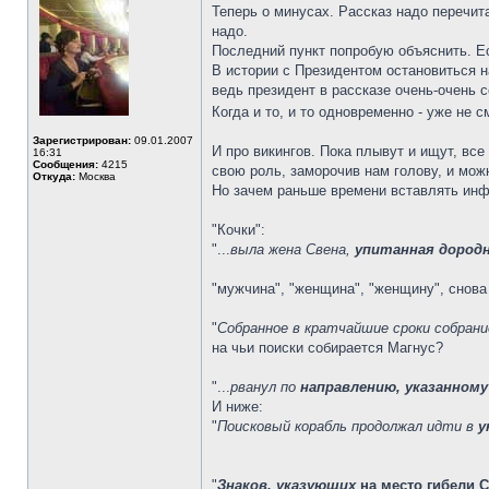
Теперь о минусах. Рассказ надо перечита
надо.
Последний пункт попробую объяснить. Ес
В истории с Президентом остановиться на
ведь президент в рассказе очень-очень с
Когда и то, и то одновременно - уже не 
Зарегистрирован:
09.01.2007
И про викингов. Пока плывут и ищут, все
16:31
Сообщения:
4215
свою роль, заморочив нам голову, и мож
Откуда:
Москва
Но зачем раньше времени вставлять инфо
"Кочки":
"...
выла жена Свена,
упитанная дород
"мужчина", "женщина", "женщину", снова
"
Собранное в кратчайшие сроки собрани
на чьи поиски собирается Магнус?
"...
рванул по
направлению, указанному
И ниже:
"
Поисковый корабль продолжал идти в
у
"
Знаков, указующих
на место гибели С