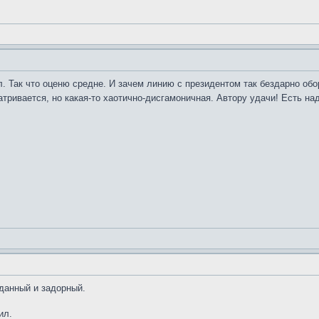
л. Так что оценю средне. И зачем линию с президентом так бездарно обо
атривается, но какая-то хаотично-дисгамоничная. Автору удачи! Есть на
данный и задорный.
ил.