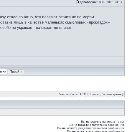
Добавлено:
05.02.2008 13:31
азу стало понятно, что плавают ребята не по морям.
 оставив лишь в качестве маленьких смысловых «прокладок»
особо не украшает, на сюжет не влияет.
Часовой пояс: UTC + 2 часа [ Летнее время ]
Вы
не можете
начинать темы
Вы
не можете
отвечать на сообщения
Вы
не можете
редактировать свои сообщения
Вы
не можете
удалять свои сообщения