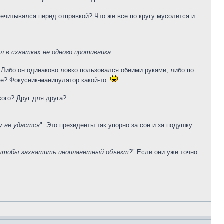
еречитывался перед отправкой? Что же все по кругу мусолится и
л в схватках не одного противника:
. Либо он одинаково ловко пользовался обеими руками, либо по
де? Фокусник-манипулятор какой-то.
.
кого? Друг для друга?
у не удастся
". Это президенты так упорно за сон и за подушку
ы, чтобы захватить инопланетный объект
?" Если они уже точно