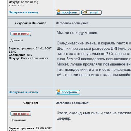
Откуда:
admin @ rbg-
azimut.com
Вернуться к началу
Ледовский Вячеслав
Заголовок сообщения:
Мысли по ходу чтения.
Домовой
Скандинавские имена, и корабль гнется 
Щелчки при записи разговора ВИП-лиц ра
Зарегистрирован:
24.01.2007
12:42
никого за это не увольняют? Странная ст
Сообщения:
697
Откуда:
Россия,Красноярск
«над Землей наблюдалось повышенное пр
Может, лучше проявляли повышенное вним
Так, псевдовикинги это и есть пришельцы
«А что если не выпивка стала причиной
Вернуться к началу
CopyRight
Заголовок сообщения:
Что ж, скальд был пьян и сага не сложи
шедевр.
Приживала
Зарегистрирован:
29.06.2007