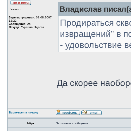
Владислав писал(а
Чечако
Зарегистрирован:
08.08.2007
Продираться скв
12:22
Сообщения:
25
Откуда:
Украина,Одесса
извращений" в по
- удовольствие 
Да скорее наоборо
Вернуться к началу
Мёрк
Заголовок сообщения: