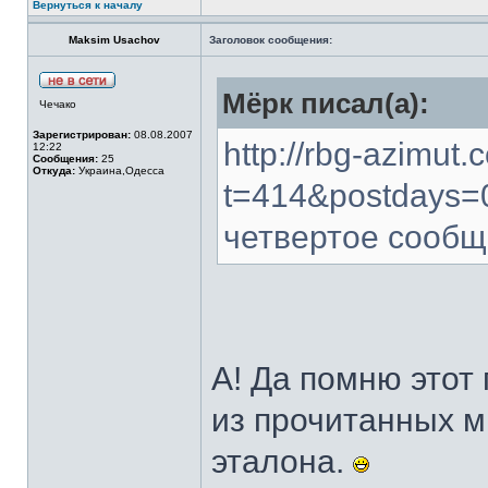
Вернуться к началу
Maksim Usachov
Заголовок сообщения:
Мёрк писал(а):
Чечако
Зарегистрирован:
08.08.2007
http://rbg-azimut
12:22
Сообщения:
25
Откуда:
Украина,Одесса
t=414&postdays=0
четвертое сооб
А! Да помню этот 
из прочитанных м
эталона.