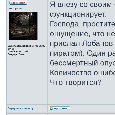
Я влезу со своим 
Авторитет
функционирует.
Господа, простит
ощущение, что не
прислал Лобанов 
Зарегистрирован:
24.01.2007
19:19
пиратом). Один р
Сообщения:
468
Откуда:
Питер
бессмертный опус
Количество ошибо
Что творится?
Вернуться к началу