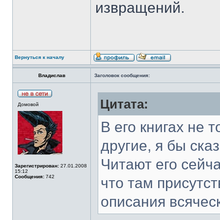
извращений.
Вернуться к началу
Владислав
Заголовок сообщения:
Цитата:
Домовой
В его книгах не т
другие, я бы ска
Читают его сейча
Зарегистрирован:
27.01.2008
15:12
Сообщения:
742
что там присутс
описания всячес