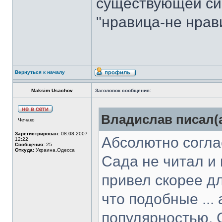
существующей си
"нравица-не нрав
Вернуться к началу
Maksim Usachov
Заголовок сообщения:
Владислав писал(а
Чечако
Зарегистрирован:
08.08.2007
Абсолютно согла
12:22
Сообщения:
25
Откуда:
Украина,Одесса
Сада не читал и 
привел скорее дл
что подобные ..
популярностью. С