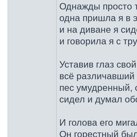
Однажды просто т
одна пришла я в э
и на диване я сид
и говорила я с тр
Уставив глаз сво
всё различавший 
пес умудренный, 
сидел и думал об
И голова его мига
Он горестный был