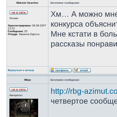
Maksim Usachov
Заголовок сообщения:
Хм… А можно мне
Чечако
конкурса объясни
Зарегистрирован:
08.08.2007
12:22
Мне кстати в бол
Сообщения:
25
Откуда:
Украина,Одесса
рассказы понравил
Вернуться к началу
Мёрк
Заголовок сообщения:
http://rbg-azimut.c
Авторитет
четвертое сообщ