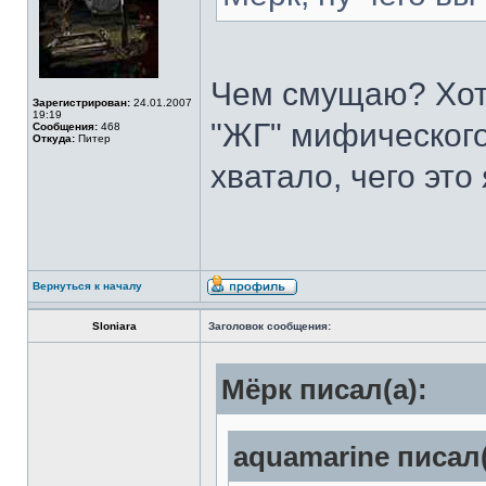
Чем смущаю? Хотя
Зарегистрирован:
24.01.2007
19:19
"ЖГ" мифического
Сообщения:
468
Откуда:
Питер
хватало, чего это
Вернуться к началу
Sloniara
Заголовок сообщения:
Мёрк писал(а):
aquamarine писал(