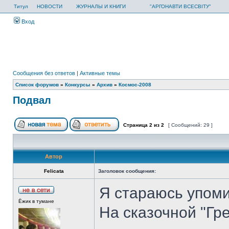
Титул
НОВОСТИ
ЖУРНАЛЫ И КНИГИ
"АРГОНАВТИ ВСЕСВІТУ"
Вход
Сообщения без ответов
|
Активные темы
Список форумов
»
Конкурсы
»
Архив
»
Космос-2008
Подвал
Страница
2
из
2
[ Сообщений: 29 ]
Автор
Felicata
Заголовок сообщения:
Я стараюсь упомин
Ёжик в тумане
На сказочной "Гр