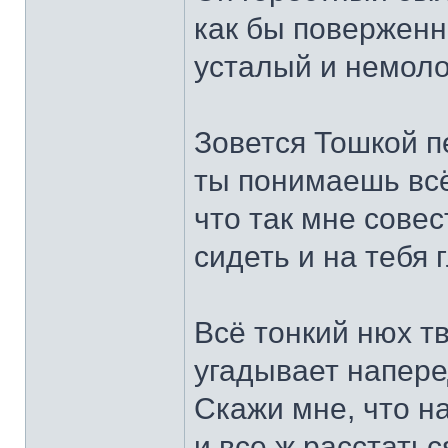
как бы поверженн
усталый и немоло
Зовется Тошкой пе
ты понимаешь всё
что так мне сове
сидеть и на тебя 
Всё тонкий нюх т
угадывает напере
Скажи мне, что н
и все ж расстатьс