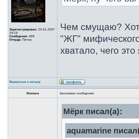
Чем смущаю? Хотя
Зарегистрирован:
24.01.2007
19:19
"ЖГ" мифического
Сообщения:
468
Откуда:
Питер
хватало, чего это
Вернуться к началу
Sloniara
Заголовок сообщения:
Мёрк писал(а):
aquamarine писал(