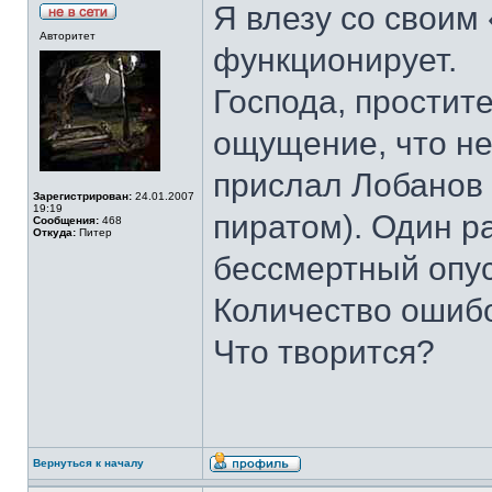
Я влезу со своим 
Авторитет
функционирует.
Господа, простит
ощущение, что не
прислал Лобанов 
Зарегистрирован:
24.01.2007
19:19
пиратом). Один р
Сообщения:
468
Откуда:
Питер
бессмертный опус
Количество ошибо
Что творится?
Вернуться к началу