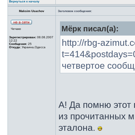
Вернуться к началу
Maksim Usachov
Заголовок сообщения:
Мёрк писал(а):
Чечако
Зарегистрирован:
08.08.2007
http://rbg-azimut
12:22
Сообщения:
25
Откуда:
Украина,Одесса
t=414&postdays=0
четвертое сооб
А! Да помню этот 
из прочитанных м
эталона.