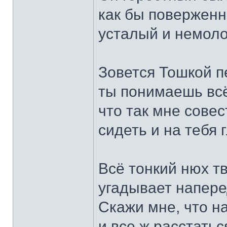
как бы поверженн
усталый и немоло
Зовется Тошкой пе
ты понимаешь всё
что так мне сове
сидеть и на тебя 
Всё тонкий нюх т
угадывает напере
Скажи мне, что н
и все ж расстатьс