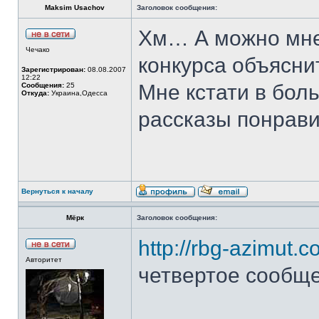
Maksim Usachov
Заголовок сообщения:
Хм… А можно мне
Чечако
конкурса объясни
Зарегистрирован:
08.08.2007
12:22
Мне кстати в бол
Сообщения:
25
Откуда:
Украина,Одесса
рассказы понравил
Вернуться к началу
Мёрк
Заголовок сообщения:
http://rbg-azimut.c
Авторитет
четвертое сообщ