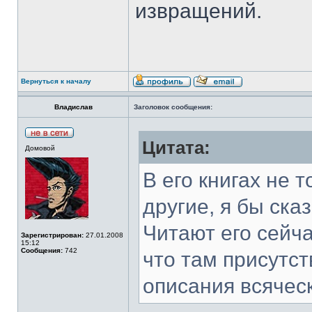
извращений.
Вернуться к началу
Владислав
Заголовок сообщения:
Цитата:
Домовой
В его книгах не т
другие, я бы ска
Читают его сейча
Зарегистрирован:
27.01.2008
15:12
Сообщения:
742
что там присутс
описания всячес