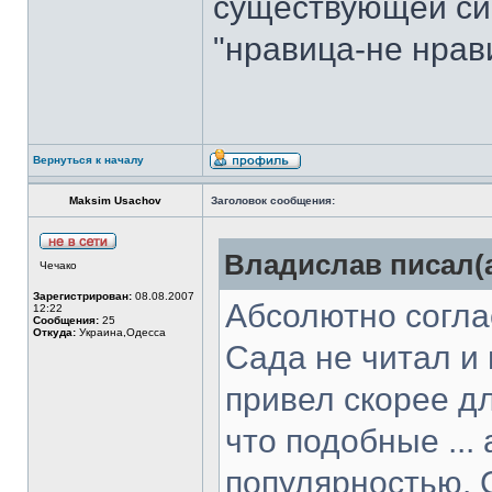
существующей си
"нравица-не нрав
Вернуться к началу
Maksim Usachov
Заголовок сообщения:
Владислав писал(а
Чечако
Зарегистрирован:
08.08.2007
Абсолютно согла
12:22
Сообщения:
25
Откуда:
Украина,Одесса
Сада не читал и 
привел скорее дл
что подобные ..
популярностью. С