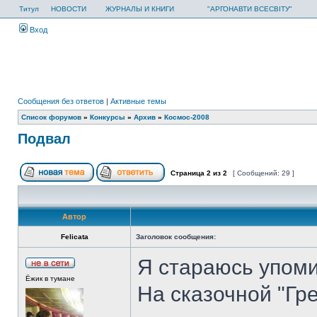
Титул
НОВОСТИ
ЖУРНАЛЫ И КНИГИ
"АРГОНАВТИ ВСЕСВІТУ"
Вход
Сообщения без ответов
|
Активные темы
Список форумов
»
Конкурсы
»
Архив
»
Космос-2008
Подвал
Страница
2
из
2
[ Сообщений: 29 ]
Автор
Felicata
Заголовок сообщения:
Я стараюсь упомин
Ёжик в тумане
На сказочной "Гр