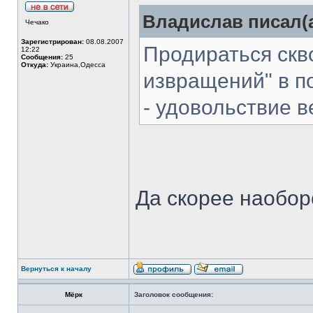
Владислав писал(а
Чечако
Зарегистрирован:
08.08.2007
Продираться скв
12:22
Сообщения:
25
Откуда:
Украина,Одесса
извращений" в по
- удовольствие 
Да скорее наоборо
Вернуться к началу
Мёрк
Заголовок сообщения: