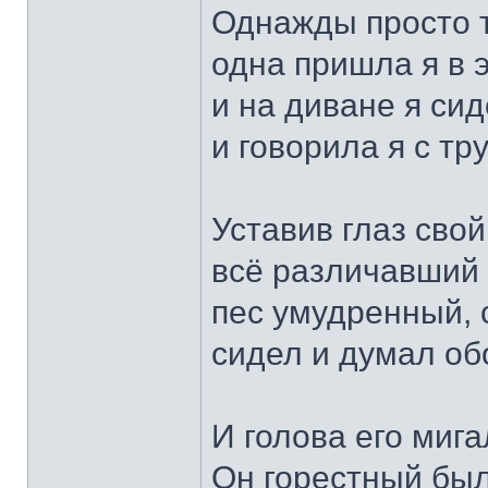
Однажды просто т
одна пришла я в э
и на диване я сид
и говорила я с тр
Уставив глаз сво
всё различавший 
пес умудренный, 
сидел и думал об
И голова его мига
Он горестный был