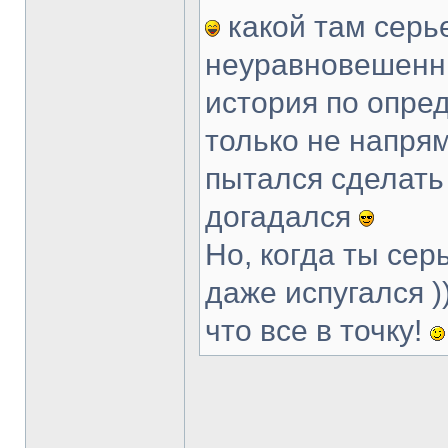
какой там серь
неуравновешенны
история по опре
только не напря
пытался сделать
догадался
Но, когда ты сер
даже испугался )
что все в точку!