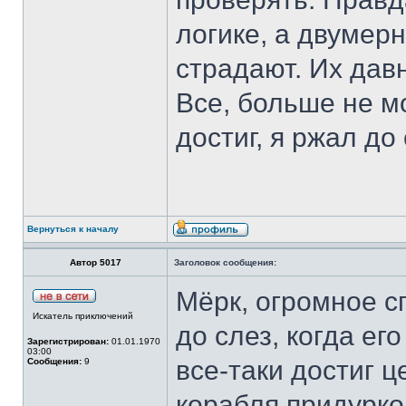
логике, а двумер
страдают. Их дав
Все, больше не мо
достиг, я ржал до 
Вернуться к началу
Автор 5017
Заголовок сообщения:
Мёрк, огромное с
Искатель приключений
до слез, когда ег
Зарегистрирован:
01.01.1970
03:00
все-таки достиг ц
Сообщения:
9
корабля придурков