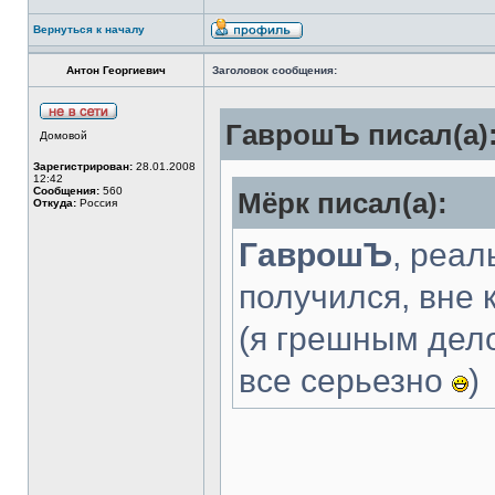
Вернуться к началу
Антон Георгиевич
Заголовок сообщения:
ГаврошЪ писал(а)
Домовой
Зарегистрирован:
28.01.2008
12:42
Сообщения:
560
Мёрк писал(а):
Откуда:
Россия
ГаврошЪ
, реал
получился, вне 
(я грешным дело
все серьезно
)