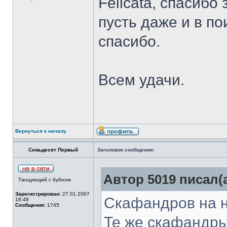
Felicata, спасибо
пусть даже и в по
спасибо.
Всем удачи.
Вернуться к началу
Семьдесят Первый
Заголовок сообщения:
Автор 5019 писал(а
Танцующий с бубном
Зарегистрирован:
27.01.2007
Скафандров на ни
18:48
Сообщения:
1745
Те же скафандры,