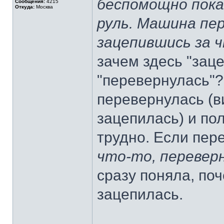
беспомощно пока
Сообщения:
4215
Откуда:
Москва
руль. Машина пер
зацепившись за 
зачем здесь "зац
"перевернулась"?
перевернулась (ви
зацепилась) и пол
трудно. Если пер
что-то, перевер
сразу поняла, по
зацепилась.