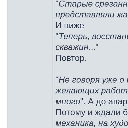
"
Старые срезанн
представляли жа
И ниже
"
Теперь, восста
скважин
..."
Повтор.
"
Не говоря уже о
желающих работа
много
". А до ава
Потому и ждали б
механика, на худ