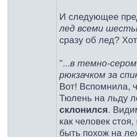
И следующее пре
лед всеми шесть
сразу об лед? Хот
"...
в темно-серо
рюкзачком за спи
Вот! Вспомнила, 
Тюлень на льду л
cклонился
. Види
как человек стоя,
быть похож на л