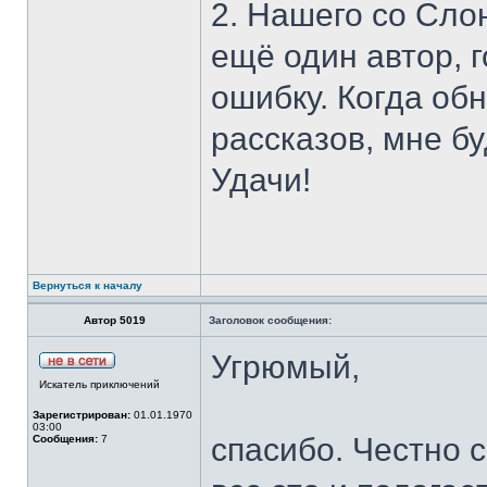
2. Нашего со Сло
ещё один автор, 
ошибку. Когда об
рассказов, мне б
Удачи!
Вернуться к началу
Автор 5019
Заголовок сообщения:
Угрюмый,
Искатель приключений
Зарегистрирован:
01.01.1970
03:00
спасибо. Честно 
Сообщения:
7