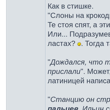
Как в стишке.
"Слоны на крокод
Те стоя спят, а эт
Или... Подразуме
ластах?
. Тогда 
"
Дождался, что 
прислали
". Може
латиницей напис
"
Станцию он стро
пальцев
. Ильин 