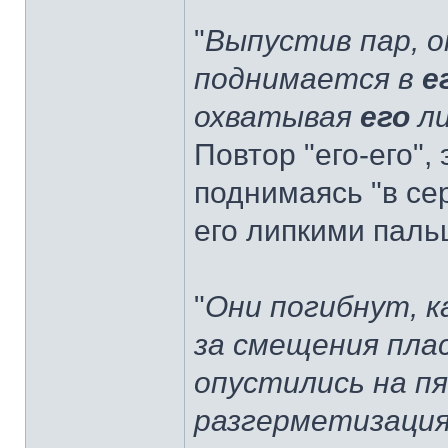
"
Выпустив пар, о
поднимается в
е
охватывая
его
ли
Повтор "его-его",
поднимаясь "в сер
его липкими паль
"
Они погибнут, к
за смещения плас
опустились на п
разгерметизация