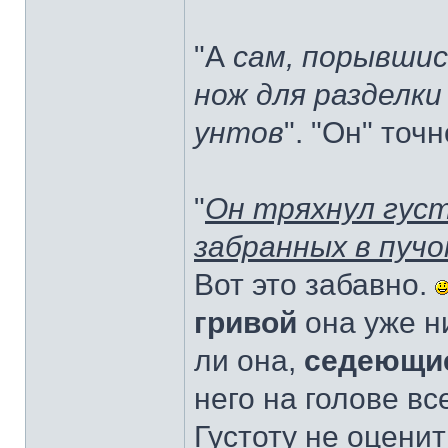
"А
сам, порывшис
нож для разделки
унтов
". "Он" точ
"
Он тряхнул густ
забранных в пучо
Вот это забавно.
гривой
она уже н
ли она,
седеющи
него на голове вс
Густоту не оценит