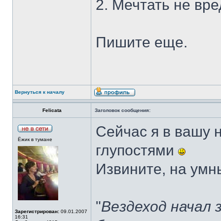
2. Мечтать не вре
Пишите еще.
Вернуться к началу
Felicata
Заголовок сообщения:
Сейчас я в вашу 
Ёжик в тумане
глупостями
Извините, на умн
"
Вездеход начал 
Зарегистрирован:
09.01.2007
16:31