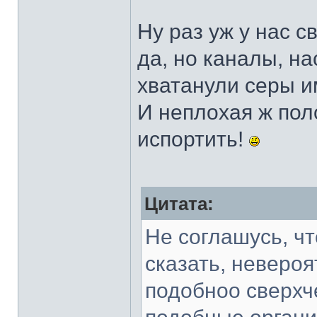
Ну раз уж у нас 
да, но каналы, н
хватанули серы им
И неплохая ж пол
испортить!
Цитата:
Не соглашусь, ч
сказать, неверо
подобноо сверхч