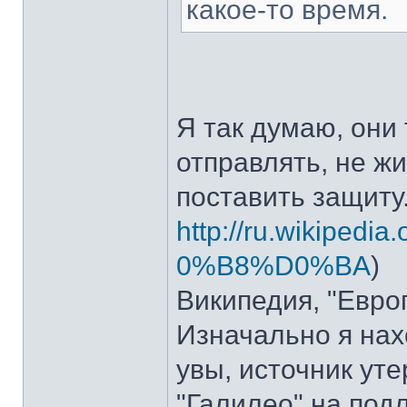
какое-то время.
Я так думаю, они
отправлять, не ж
поставить защиту
http://ru.wikipedi
0%B8%D0%BA
)
Википедия, "Европ
Изначально я нах
увы, источник ут
"Галилео" на подл