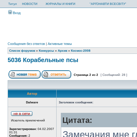
Титул
НОВОСТИ
ЖУРНАЛЫ И КНИГИ
"АРГОНАВТИ ВСЕСВІТУ"
Вход
Сообщения без ответов
|
Активные темы
Список форумов
»
Конкурсы
»
Архив
»
Космос-2008
5036 Корабельные псы
Страница
2
из
2
[ Сообщений: 28 ]
Автор
Dalware
Заголовок сообщения:
Цитата:
Искатель приключений
Зарегистрирован:
04.02.2007
Замечания мне гл
01:31
Сообщения:
2