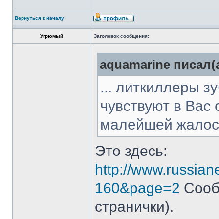
Вернуться к началу
Угрюмый
Заголовок сообщения:
aquamarine писал(а
... литкиллеры з
чувствуют в Вас 
малейшей жалост
Это здесь:
http://www.russian
160&page=2
Сооб
странички).