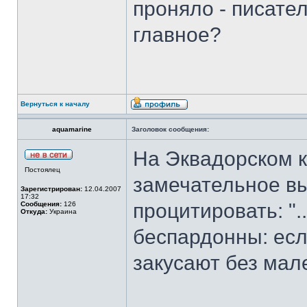
проняло - писател
главное?
Вернуться к началу
aquamarine
Заголовок сообщения:
На Эквадорском к
Постоялец
замечательное вы
Зарегистрирован:
12.04.2007
17:32
процитировать: ".
Сообщения:
126
Откуда:
Украина
беспардонны: есл
закусают без мал