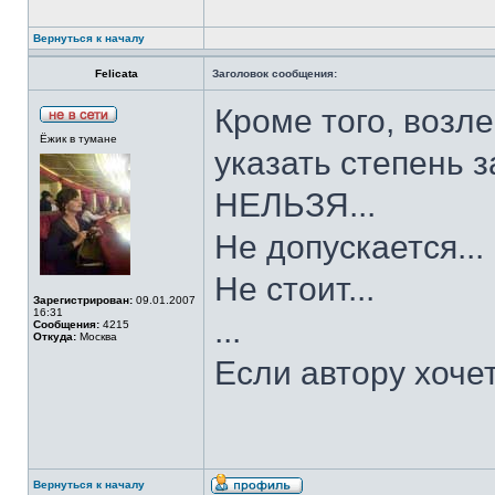
Вернуться к началу
Felicata
Заголовок сообщения:
Кроме того, возле
Ёжик в тумане
указать степень з
НЕЛЬЗЯ...
Не допускается...
Не стоит...
Зарегистрирован:
09.01.2007
16:31
...
Сообщения:
4215
Откуда:
Москва
Если автору хочет
Вернуться к началу