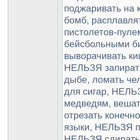
поджаривать на 
бомб, расплавля
пистолетов-пуле
бейсбольными би
выворачивать ки
НЕЛЬЗЯ запирать
дыбе, ломать че
для сигар, НЕЛЬ
медведям, вешат
отрезать конечно
языки, НЕЛЬЗЯ п
НЕЛЬЗЯ сдирать 