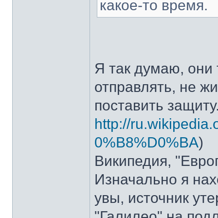
какое-то время.
Я так думаю, они
отправлять, не ж
поставить защиту
http://ru.wikipedi
0%B8%D0%BA
)
Википедия, "Европ
Изначально я нах
увы, источник ут
"Галилео" на подл