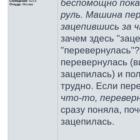
беспомощно пока
Сообщения:
4215
Откуда:
Москва
руль. Машина пер
зацепившись за 
зачем здесь "зац
"перевернулась"?
перевернулась (ви
зацепилась) и пол
трудно. Если пер
что-то, перевер
сразу поняла, по
зацепилась.