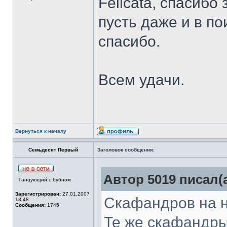
Felicata, спасибо
пусть даже и в по
спасибо.
Всем удачи.
Вернуться к началу
Семьдесят Первый
Заголовок сообщения:
Автор 5019 писал(а
Танцующий с бубном
Зарегистрирован:
27.01.2007
Скафандров на ни
18:48
Сообщения:
1745
Те же скафандры,