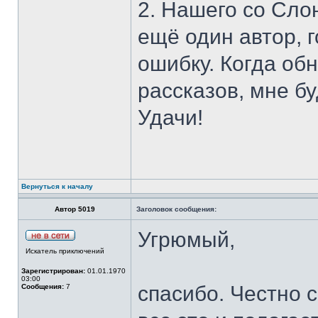
2. Нашего со Сло
ещё один автор, 
ошибку. Когда об
рассказов, мне б
Удачи!
Вернуться к началу
Автор 5019
Заголовок сообщения:
Угрюмый,
Искатель приключений
Зарегистрирован:
01.01.1970
03:00
спасибо. Честно 
Сообщения:
7