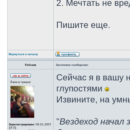
2. Мечтать не вре
Пишите еще.
Вернуться к началу
Felicata
Заголовок сообщения:
Сейчас я в вашу 
Ёжик в тумане
глупостями
Извините, на умн
"
Вездеход начал 
Зарегистрирован:
09.01.2007
16:31