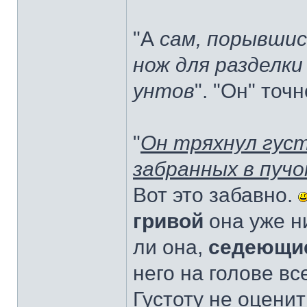
"А
сам, порывшис
нож для разделки
унтов
". "Он" точ
"
Он тряхнул густ
забранных в пучо
Вот это забавно.
гривой
она уже н
ли она,
седеющи
него на голове вс
Густоту не оценит