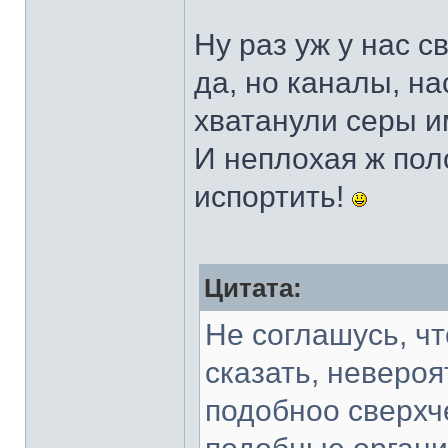
Ну раз уж у нас 
да, но каналы, н
хватанули серы им
И неплохая ж пол
испортить!
Цитата:
Не соглашусь, ч
сказать, неверо
подобноо сверхч