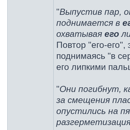
"
Выпустив пар, о
поднимается в
е
охватывая
его
ли
Повтор "его-его",
поднимаясь "в сер
его липкими паль
"
Они погибнут, к
за смещения плас
опустились на п
разгерметизация