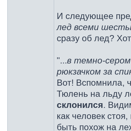
И следующее пре
лед всеми шесть
сразу об лед? Хот
"...
в темно-серо
рюкзачком за спи
Вот! Вспомнила, 
Тюлень на льду л
cклонился
. Види
как человек стоя,
быть похож на л