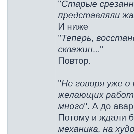
"
Старые срезанн
представляли жа
И ниже
"
Теперь, восста
скважин
..."
Повтор.
"
Не говоря уже о
желающих работа
много
". А до ава
Потому и ждали б
механика, на худ