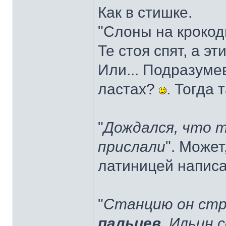
Как в стишке.
"Слоны на крокод
Те стоя спят, а эт
Или... Подразуме
ластах?
. Тогда 
"
Дождался, что 
прислали
". Може
латиницей напис
"
Станцию он стро
пальцев
. Ильин 