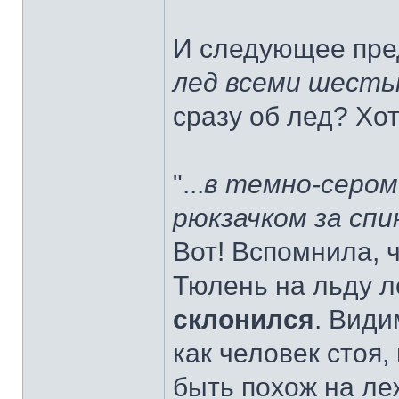
И следующее пре
лед всеми шесть
сразу об лед? Хот
"...
в темно-серо
рюкзачком за спи
Вот! Вспомнила, 
Тюлень на льду л
cклонился
. Види
как человек стоя,
быть похож на л