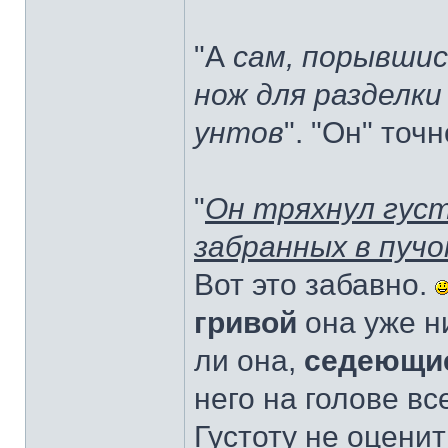
"А
сам, порывшис
нож для разделки
унтов
". "Он" точ
"
Он тряхнул густ
забранных в пучо
Вот это забавно.
гривой
она уже н
ли она,
седеющи
него на голове вс
Густоту не оценит