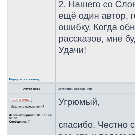
2. Нашего со Сло
ещё один автор, 
ошибку. Когда об
рассказов, мне б
Удачи!
Вернуться к началу
Автор 5019
Заголовок сообщения:
Угрюмый,
Искатель приключений
Зарегистрирован:
01.01.1970
03:00
спасибо. Честно 
Сообщения:
7