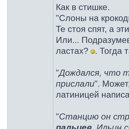
Как в стишке.
"Слоны на крокод
Те стоя спят, а эт
Или... Подразуме
ластах?
. Тогда 
"
Дождался, что 
прислали
". Може
латиницей напис
"
Станцию он стро
пальцев
. Ильин 