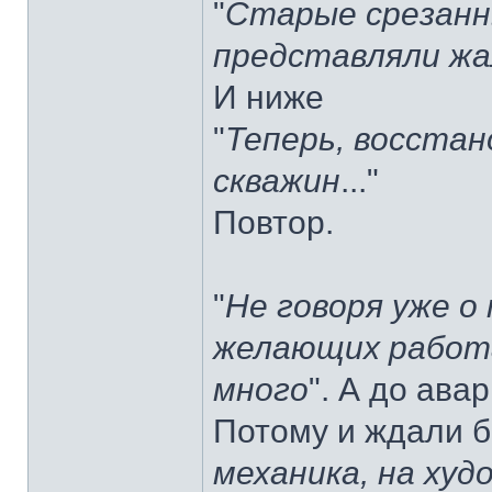
"
Старые срезанн
представляли жа
И ниже
"
Теперь, восста
скважин
..."
Повтор.
"
Не говоря уже о
желающих работа
много
". А до ава
Потому и ждали б
механика, на худ