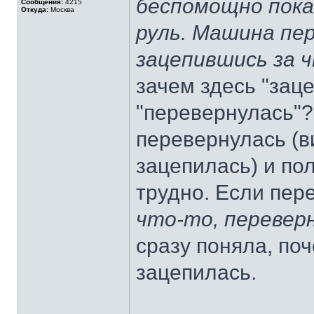
беспомощно пока
Сообщения:
4215
Откуда:
Москва
руль. Машина пер
зацепившись за 
зачем здесь "зац
"перевернулась"?
перевернулась (ви
зацепилась) и пол
трудно. Если пер
что-то, перевер
сразу поняла, по
зацепилась.