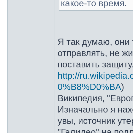
какое-то время.
Я так думаю, они
отправлять, не ж
поставить защиту
http://ru.wikipedi
0%B8%D0%BA
)
Википедия, "Европ
Изначально я нах
увы, источник ут
"Галилео" на подл