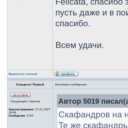
Felicata, спасибо
пусть даже и в по
спасибо.
Всем удачи.
Вернуться к началу
Семьдесят Первый
Заголовок сообщения:
Автор 5019 писал(а
Танцующий с бубном
Зарегистрирован:
27.01.2007
Скафандров на ни
18:48
Сообщения:
1745
Те же скафандры,