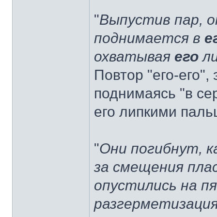
"
Выпустив пар, о
поднимается в
е
охватывая
его
ли
Повтор "его-его",
поднимаясь "в сер
его липкими паль
"
Они погибнут, к
за смещения плас
опустились на п
разгерметизация