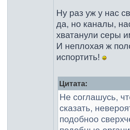
Ну раз уж у нас 
да, но каналы, н
хватанули серы им
И неплохая ж пол
испортить!
Цитата:
Не соглашусь, ч
сказать, неверо
подобноо сверхч