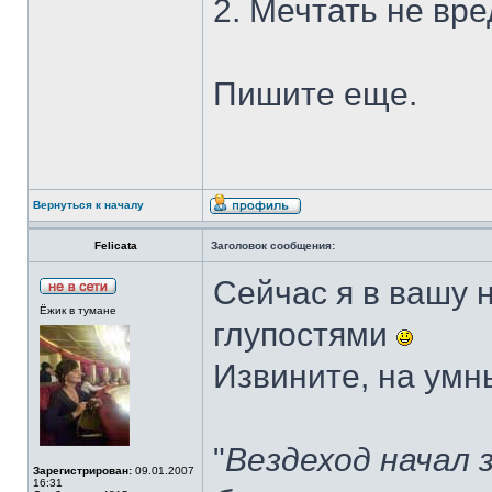
2. Мечтать не вре
Пишите еще.
Вернуться к началу
Felicata
Заголовок сообщения:
Сейчас я в вашу 
Ёжик в тумане
глупостями
Извините, на умн
"
Вездеход начал 
Зарегистрирован:
09.01.2007
16:31