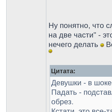
Ну понятно, что 
на две части" - э
нечего делать
Во
Цитата:
Девушки - в шоке
Падать - подстав
обрез.
Кстати, это все-т