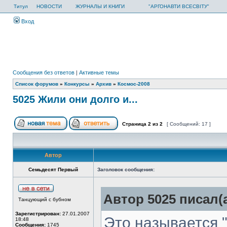
Титул
НОВОСТИ
ЖУРНАЛЫ И КНИГИ
"АРГОНАВТИ ВСЕСВІТУ"
Вход
Сообщения без ответов
|
Активные темы
Список форумов
»
Конкурсы
»
Архив
»
Космос-2008
5025 Жили они долго и...
Страница
2
из
2
[ Сообщений: 17 ]
Автор
Семьдесят Первый
Заголовок сообщения:
Автор 5025 писал(а
Танцующий с бубном
Зарегистрирован:
27.01.2007
Это называется "
18:48
Сообщения:
1745