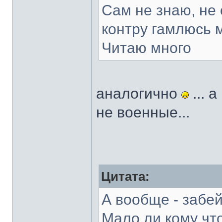
Сам не знаю, не 
контру гамлюсь 
Читаю много
аналогично
... 
не военные...
Цитата:
А вообще - забе
Мало ли кому чт