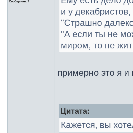
Ему есть дело до
Сообщения:
7
и у декабристов, 
"Страшно далеко 
"А если ты не м
миром, то не жить
примерно это я и
Цитата:
Кажется, вы хот