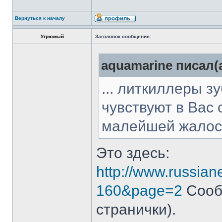
Вернуться к началу
Угрюмый
Заголовок сообщения:
aquamarine писал(а
... литкиллеры з
чувствуют в Вас 
малейшей жалост
Это здесь:
http://www.russian
160&page=2
Сооб
странички).