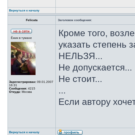
Вернуться к началу
Felicata
Заголовок сообщения:
Кроме того, возле
Ёжик в тумане
указать степень з
НЕЛЬЗЯ...
Не допускается...
Не стоит...
Зарегистрирован:
09.01.2007
16:31
...
Сообщения:
4215
Откуда:
Москва
Если автору хочет
Вернуться к началу