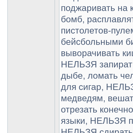
поджаривать на 
бомб, расплавля
пистолетов-пуле
бейсбольными би
выворачивать ки
НЕЛЬЗЯ запирать
дыбе, ломать че
для сигар, НЕЛЬ
медведям, вешат
отрезать конечно
языки, НЕЛЬЗЯ п
НЕЛЬЗЯ сдирать 