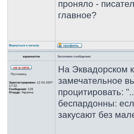
проняло - писател
главное?
Вернуться к началу
aquamarine
Заголовок сообщения:
На Эквадорском к
Постоялец
замечательное вы
Зарегистрирован:
12.04.2007
17:32
процитировать: ".
Сообщения:
126
Откуда:
Украина
беспардонны: есл
закусают без мал