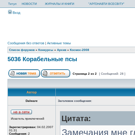
Титул
НОВОСТИ
ЖУРНАЛЫ И КНИГИ
"АРГОНАВТИ ВСЕСВІТУ"
Вход
Сообщения без ответов
|
Активные темы
Список форумов
»
Конкурсы
»
Архив
»
Космос-2008
5036 Корабельные псы
Страница
2
из
2
[ Сообщений: 28 ]
Автор
Dalware
Заголовок сообщения:
Цитата:
Искатель приключений
Зарегистрирован:
04.02.2007
Замечания мне гл
01:31
Сообщения:
2