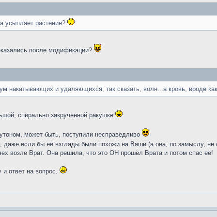
ка усыпляет растение?
и оказались после модификации?
м накатывающих и удаляющихся, так сказать, волн...а кровь, вроде как,
ьшой, спирально закрученной ракушке
лутоном, может быть, поступили несправедливо
, даже если бы её взгляды были похожи на Ваши (а она, по замыслу, н
чех возле Врат. Она решила, что это ОН прошёл Врата и потом спас её!
 и ответ на вопрос.