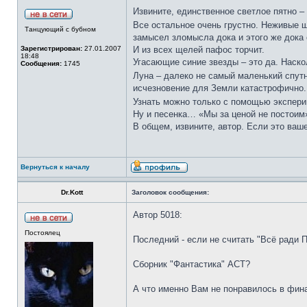
Извините, единственное светлое пятно –
Все остальное очень грустно. Неживые ш
Танцующий с бубном
замысел зломысла дока и этого же дока
Зарегистрирован:
27.01.2007
И из всех щелей пафос торчит.
18:48
Угасающие синие звезды – это да. Наско
Сообщения:
1745
Луна – далеко не самый маленький спутн
исчезновение для Земли катастрофично.
Узнать можно только с помощью экспер
Ну и песенка… «Мы за ценой не постоим
В общем, извините, автор. Если это ваш
Вернуться к началу
Dr.Kott
Заголовок сообщения:
Автор 5018:
Постоялец
Последний - если не считать "Всё ради П
Сборник "Фантастика" АСТ?
А что именно Вам не понравилось в фина