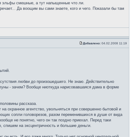
ня эльфы смешные, а тут напыщенные что ли.
ечает... Да воощим вы сами знаете, кого и чего. Показали бы там
Добавлено:
04.02.2008 11:19
ытий.
отсутствия любви до произошедшего. Не знаю. Действительно
от луны - зачем? Вообще ниоткуда нарисовавшаяся дама в форме
половины рассказа.
 на охранное агентство, увольняться при совершенно бытовой и
ающих сопли головорезов, разом переменившихся в душе от вида
бще не понятно, чего он так поздно приехал. Перед таки
о, спишем на эксцентричность и большие деньги.
ас он есть. И его даже много. Только нет основной центральной