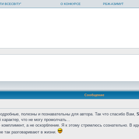
ТИ ВСЕСВІТУ"
О КОНКУРСЕ
РБЖ-АЗИМУТ
Сообщение
одробные, полезны и познавательны для автора. Так что спасибо Вам,
S
 характер, что не могу промолчать...
 комплимент, а не оскорбление. Я к этому стремлюсь сознательно. В иде
ые так разговаривают в жизни.