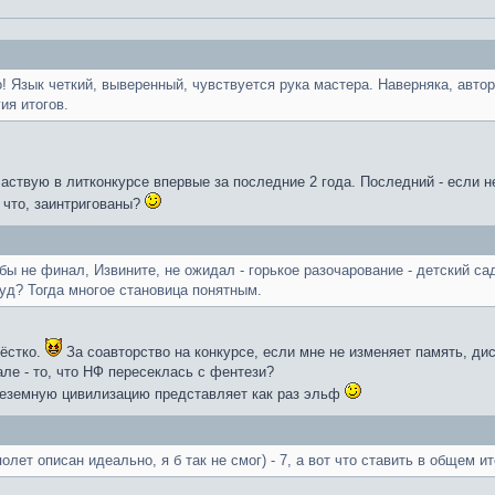
 Язык четкий, выверенный, чувствуется рука мастера. Наверняка, автор
ия итогов.
частвую в литконкурсе впервые за последние 2 года. Последний - если н
у что, заинтригованы?
 бы не финал, Извините, не ожидал - горькое разочарование - детский 
уд? Тогда многое становица понятным.
жёстко.
За соавторство на конкурсе, если мне не изменяет память, д
ле - то, что НФ пересеклась с фентези?
внеземную цивилизацию представляет как раз эльф
олет описан идеально, я б так не смог) - 7, а вот что ставить в общем ит