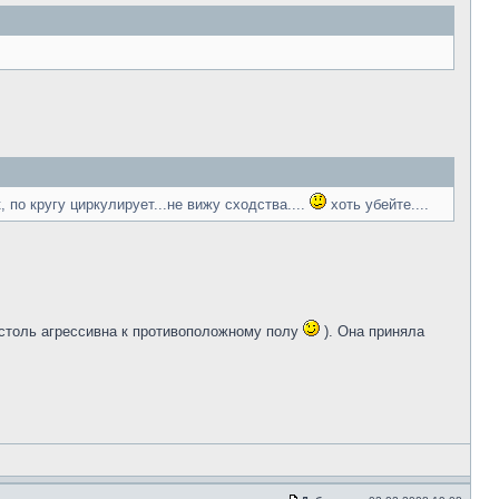
 по кругу циркулирует...не вижу сходства....
хоть убейте....
е столь агрессивна к противоположному полу
). Она приняла