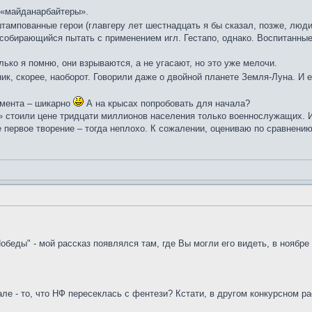
 «майданарбайтеры».
тампованные герои (главгеру лет шестнадцать я бы сказал, позже, люд
 собирающийся пытать с применением игл. Гестапо, однако. Воспитанны
лько я помню, они взрываются, а не угасают, но это уже мелочи.
ик, скорее, наоборот. Говорили даже о двойной планете Земля-Луна. И
имента – шикарно
А на крысах попробовать для начала?
» стоили цене тридцати миллионов населения только военнослужащих. Им
е первое творение – тогда неплохо. К сожалении, оцениваю по сравнению
обеды" - мой рассказ появлялся там, где Вы могли его видеть, в ноябре 
ле - то, что НФ пересеклась с фентези? Кстати, в другом конкурсном р