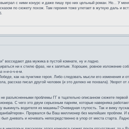
выиграл с ними конурс и даже пишу про них цельный роман. Но... У ме
сказом по сюжету похож. Там героиня тоже улетает в жуткую даль и встр
б.
и" восседают два мужика в пустой комнате, ну и ладно.
дираться ни к стилю фраз, ни к запятым. Хорошее, ровное изложение соб
 н-и-о-ч-е-м.
обеде, как на пунктике героя. Либо следовать мысли его изменения и 
ела, рассказ писал другой человек (и это делеко не похвала). Уворот 
 не разъясненными проблемы ГГ в тщательно описанном сюжете первой 
онера. С чего это двум серьезным парням, которые наверняка работают
бу выкинуть водителя из машины? Очевидная глупость. Так и вижу пуск
анбайтеров». Прорвался бы Ваш миллионер без малейших проблем. И воо
был дневать и ночевать непосредственно в упор от места старта. Ладн
и в некоторых рассказах этого конкурса сюжет почти отсутствует, то у В