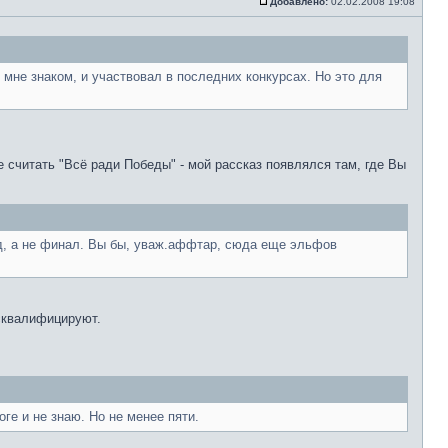
Добавлено:
02.02.2008 19:08
 мне знаком, и участвовал в последних конкурсах. Но это для
е считать "Всё ради Победы" - мой рассказ появлялся там, где Вы
сад, а не финал. Вы бы, уваж.аффтар, сюда еще эльфов
исквалифицируют.
оге и не знаю. Но не менее пяти.