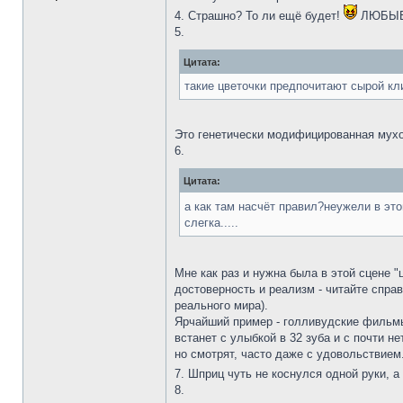
4. Страшно? То ли ещё будет!
ЛЮБЫЕ ч
5.
Цитата:
такие цветочки предпочитают сырой кли
Это генетически модифицированная мух
6.
Цитата:
а как там насчёт правил?неужели в это
слегка.....
Мне как раз и нужна была в этой сцене 
достоверность и реализм - читайте справ
реального мира).
Ярчайший пример - голливудские фильмы.
встанет с улыбкой в 32 зуба и с почти н
но смотрят, часто даже с удовольствием
7. Шприц чуть не коснулся одной руки, а
8.