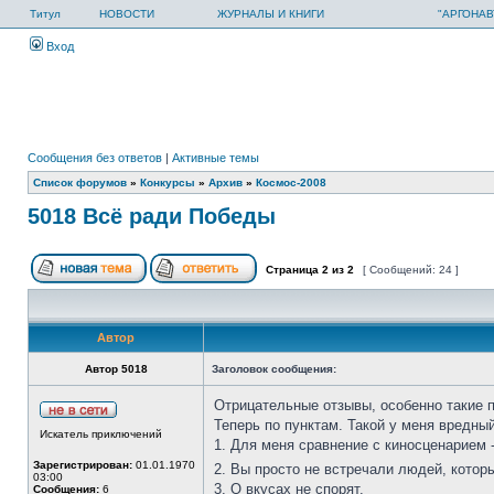
Титул
НОВОСТИ
ЖУРНАЛЫ И КНИГИ
"АРГОНАВ
Вход
Сообщения без ответов
|
Активные темы
Список форумов
»
Конкурсы
»
Архив
»
Космос-2008
5018 Всё ради Победы
Страница
2
из
2
[ Сообщений: 24 ]
Автор
Автор 5018
Заголовок сообщения:
Отрицательные отзывы, особенно такие п
Теперь по пунктам. Такой у меня вредный
Искатель приключений
1. Для меня сравнение с киносценарием -
Зарегистрирован:
01.01.1970
2. Вы просто не встречали людей, котор
03:00
3. О вкусах не спорят.
Сообщения:
6