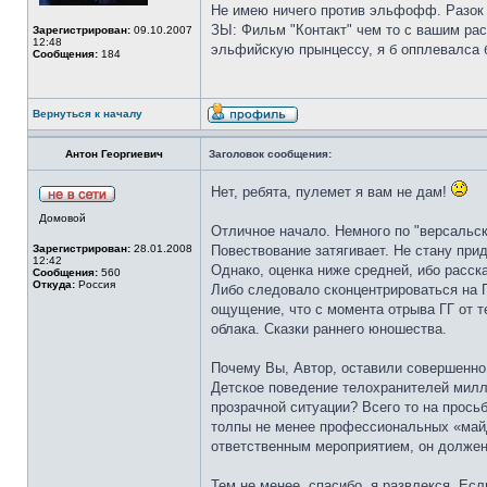
Не имею ничего против эльфофф. Разок 
ЗЫ: Фильм "Контакт" чем то с вашим рас
Зарегистрирован:
09.10.2007
12:48
эльфийскую прынцессу, я б опплевалса 
Сообщения:
184
Вернуться к началу
Антон Георгиевич
Заголовок сообщения:
Нет, ребята, пулемет я вам не дам!
Домовой
Отличное начало. Немного по "версальск
Зарегистрирован:
28.01.2008
Повествование затягивает. Не стану при
12:42
Однако, оценка ниже средней, ибо рассказ
Сообщения:
560
Откуда:
Россия
Либо следовало сконцентрироваться на П
ощущение, что с момента отрыва ГГ от т
облака. Сказки раннего юношества.
Почему Вы, Автор, оставили совершенно
Детское поведение телохранителей милли
прозрачной ситуации? Всего то на прось
толпы не менее профессиональных «майд
ответственным мероприятием, он должен 
Тем не менее, спасибо, я развлекся. Есл