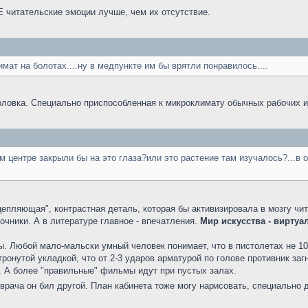
итательские эмоции лучше, чем их отсутствие.
мат на болотах....ну в медпункте им бы врятли понравилось....
оловка. Специально приспособленная к микроклимату обычных рабочих
м центре закрыли бы на это глаза?или это растение там изучалось?...в о
"цепляющая", контрастная деталь, которая бы активизировала в мозгу чи
очники. А в литературе главное - впечатления.
Мир искусства - вирту
 Любой мало-мальски умный человек понимает, что в пистолетах не 100 
етронутой укладкой, что от 2-3 ударов арматурой по голове противник за
. А более "правильные" фильмы идут при пустых залах.
 врача он бил другой. План кабинета тоже могу нарисовать, специально 