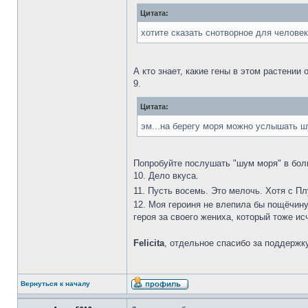
Цитата:
хотите сказать снотворное для челове
А кто знает, какие гены в этом растени
9.
Цитата:
эм...на берегу моря можно услышать шу
Попробуйте послушать "шум моря" в бол
10. Дело вкуса.
11. Пусть восемь. Это мелочь. Хотя с П
12. Моя героиня не влепила бы пощёчину
героя за своего жениха, который тоже ис
Felicita
, отдельное спасибо за поддержку
Вернуться к началу