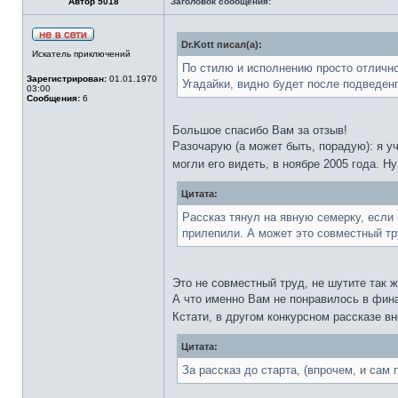
Автор 5018
Заголовок сообщения:
Dr.Kott писал(а):
Искатель приключений
По стилю и исполнению просто отлично!
Зарегистрирован:
01.01.1970
Угадайки, видно будет после подведенг
03:00
Сообщения:
6
Большое спасибо Вам за отзыв!
Разочарую (а может быть, порадую): я у
могли его видеть, в ноябре 2005 года. Н
Цитата:
Рассказ тянул на явную семерку, если
прилепили. А может это совместный тр
Это не совместный труд, не шутите так 
А что именно Вам не понравилось в фина
Кстати, в другом конкурсном рассказе 
Цитата:
За рассказ до старта, (впрочем, и сам п