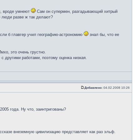
и, вроде умнеют
Сам он супермен, разгадывающий хитрый
е люди разве ж так делают?
 если б главгер учил географию-астрономию
знал бы, что ее
хо, это очень грустно.
 с другими работами, поэтому оценка низкая.
Добавлено:
04.02.2008 10:26
2005 года. Ну что, заинтригованы?
ассказе внеземную цивилизацию представляет как раз эльф.