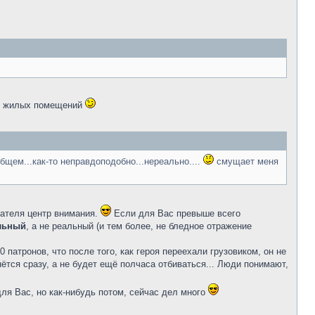
 и жилых помещений
бщем...как-то неправдоподобно...нереально....
смущает меня
тателя центр внимания.
Если для Вас превыше всего
альный
, а не реальный (и тем более, не бледное отражение
патронов, что после того, как героя переехали грузовиком, он не
гнётся сразу, а не будет ещё полчаса отбиваться... Люди понимают,
для Вас, но как-нибудь потом, сейчас дел много