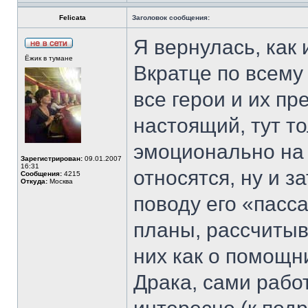
Felicata
Заголовок сообщения:
Я вернулась, как
Ёжик в тумане
Вкратце по всему
все герои и их пр
настоящий, тут т
эмоционально на в
Зарегистрирован:
09.01.2007
16:31
относятся, ну и з
Сообщения:
4215
Откуда:
Москва
поводу его «пасс
планы, рассчитыв
них как о помощн
Драка, сами рабо