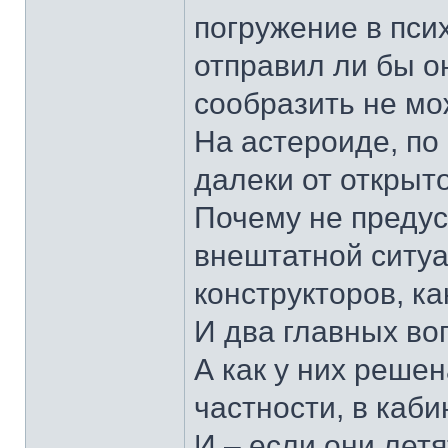
погружение в псих
отправил ли бы он
сообразить не мо
На астероиде, по 
далеки от открыт
Почему не предус
внештатной ситуа
конструкторов, ка
И два главных в
А как у них реше
частности, в каб
И – если они летя