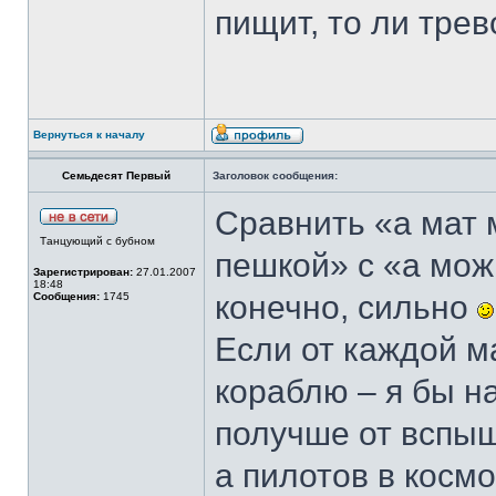
пищит, то ли трев
Вернуться к началу
Семьдесят Первый
Заголовок сообщения:
Сравнить «а мат 
Танцующий с бубном
пешкой» с «а можн
Зарегистрирован:
27.01.2007
18:48
конечно, сильно
Сообщения:
1745
Если от каждой м
кораблю – я бы н
получше от вспыш
а пилотов в косм