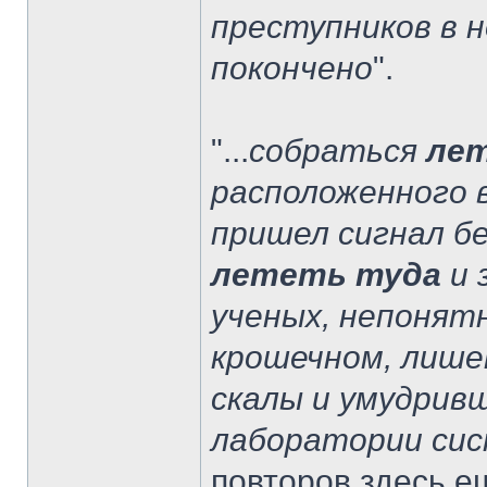
преступников в н
покончено
".
"...
собраться
ле
расположенного 
пришел сигнал б
лететь туда
и 
ученых, непонят
крошечном, лише
скалы и умудрив
лаборатории сис
повторов здесь е