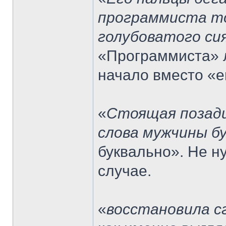
программиста то
голубоватого си
«Программиста» л
начало вместо «е
«
Стоящая позади
слова мужчины б
буквально». Не н
случае.
«
восстановила с