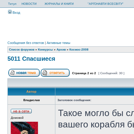
Титул
НОВОСТИ
ЖУРНАЛЫ И КНИГИ
"АРГОНАВТИ ВСЕСВІТУ"
Вход
Сообщения без ответов
|
Активные темы
Список форумов
»
Конкурсы
»
Архив
»
Космос-2008
5011 Спасшиеся
Страница
2
из
2
[ Сообщений: 30 ]
Автор
Владислав
Заголовок сообщения:
Такое могло бы с
Домовой
вашего корабля б