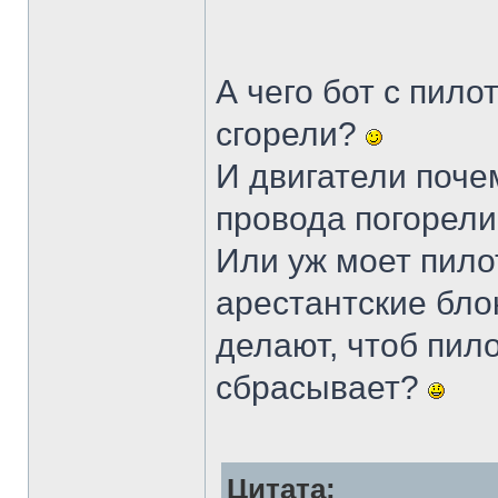
А чего бот с пил
сгорели?
И двигатели поче
провода погорел
Или уж моет пило
арестантские бло
делают, чтоб пило
сбрасывает?
Цитата: