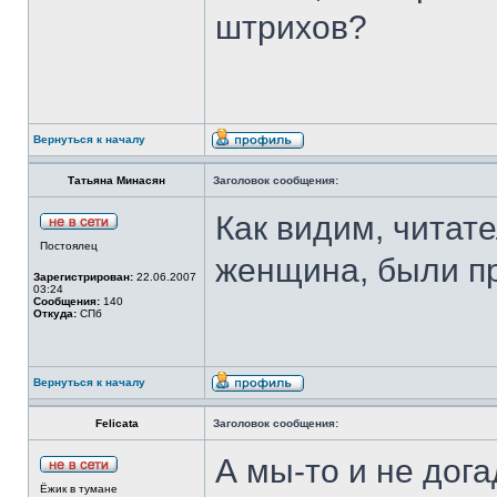
штрихов?
Вернуться к началу
Татьяна Минасян
Заголовок сообщения:
Как видим, читат
Постоялец
женщина, были п
Зарегистрирован:
22.06.2007
03:24
Сообщения:
140
Откуда:
СПб
Вернуться к началу
Felicata
Заголовок сообщения:
А мы-то и не дог
Ёжик в тумане