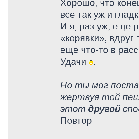
Хорошо, что коне
все так уж и глад
И я, раз уж, еще 
«корявки», вдруг 
еще что-то в расс
Удачи
.
Но ты мог пост
жертвуя той пеш
этот
другой
спо
Повтор