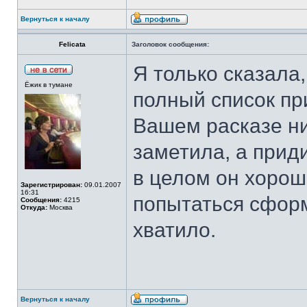
Вернуться к началу
Felicata
Заголовок сообщения:
Я только сказала
Ёжик в тумане
полный список пр
Вашем расказе ни
заметила, а приди
в целом он хоро
Зарегистрирован:
09.01.2007
16:31
попытаться сформ
Сообщения:
4215
Откуда:
Москва
хватило.
Вернуться к началу