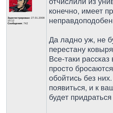
отчислили из ун
конечно, имеет пр
Зарегистрирован:
27.01.2008
неправдоподобен
15:12
Сообщения:
742
Да ладно уж, не 
перестану ковырят
Все-таки рассказ
просто бросаются
обойтись без них
появиться, и к в
будет придратьс