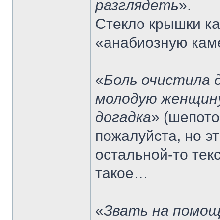
разглядеть
».
Стекло крышки ка
«анабиозную каме
«
Боль очистила 
молодую женщину
догадка
» (шепото
пожалуйста, но э
остальной-то текс
такое…
«
Звать на помощ