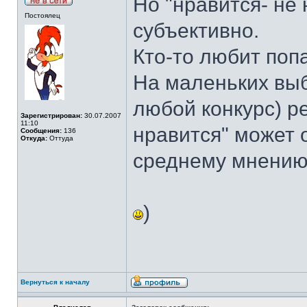
Но "нравится- не 
Постоялец
субъективно.
Кто-то любит попа
На маленьких выб
любой конкурс) р
Зарегистрирован:
30.07.2007
11:10
нравится" может 
Сообщения:
136
Откуда:
Оттуда
среднему мнению
)
Вернуться к началу