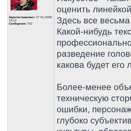
оценить линейкой
Зарегистрирован:
27.01.2008
Здесь все весьма
15:12
Сообщения:
742
Какой-нибудь тек
профессионально
разведение голов
какова будет его
Более-менее объ
техническую стор
ошибки, персонаж
глубоко субъекти