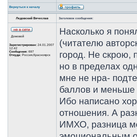
Вернуться к началу
Ледовский Вячеслав
Заголовок сообщения:
Насколько я поня
Домовой
(читателю авторск
Зарегистрирован:
24.01.2007
12:42
город. Не скрою, 
Сообщения:
697
Откуда:
Россия,Красноярск
но в пределах одн
мне не нра- подте
баллов и меньше 
Ибо написано хор
отношения. А разн
ИМХО, разница ме
эмоциональным от