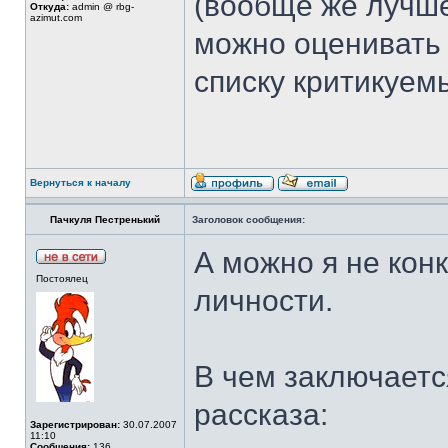
(вообще же лучше
Откуда:
admin @ rbg-
azimut.com
можно оценивать 
списку критикуем
Вернуться к началу
Пачкуля Пестренький
Заголовок сообщения:
А можно я не конк
Постоялец
личности.
В чем заключается
рассказа:
Зарегистрирован:
30.07.2007
11:10
Сообщения:
136