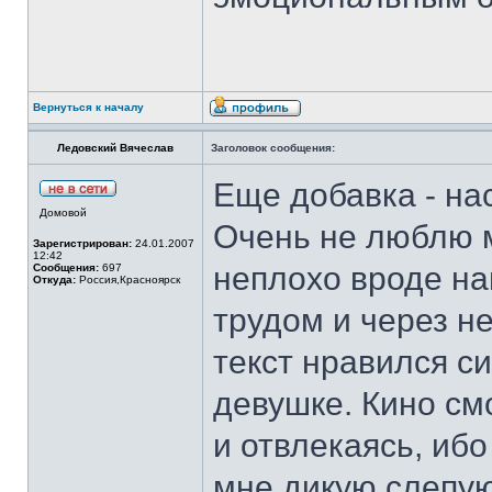
Вернуться к началу
Ледовский Вячеслав
Заголовок сообщения:
Еще добавка - на
Домовой
Очень не люблю м
Зарегистрирован:
24.01.2007
12:42
неплохо вроде на
Сообщения:
697
Откуда:
Россия,Красноярск
трудом и через не
текст нравился с
девушке. Кино см
и отвлекаясь, иб
мне дикую слепую