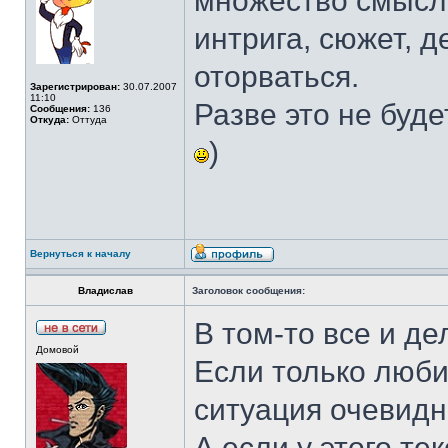
множество смысло
интрига, сюжет, д
оторваться.
Зарегистрирован:
30.07.2007
11:10
Разве это не буд
Сообщения:
136
Откуда:
Оттуда
)
Вернуться к началу
Владислав
Заголовок сообщения:
В том-то все и де
Домовой
Если только люби
ситуация очевидн
А если у этого те