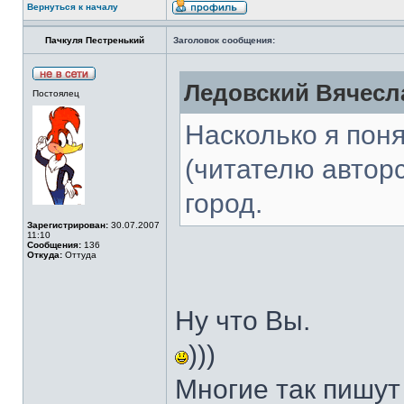
Вернуться к началу
Пачкуля Пестренький
Заголовок сообщения:
Ледовский Вячесла
Постоялец
Насколько я поня
(читателю авторс
город.
Зарегистрирован:
30.07.2007
11:10
Сообщения:
136
Откуда:
Оттуда
Ну что Вы.
)))
Многие так пишут