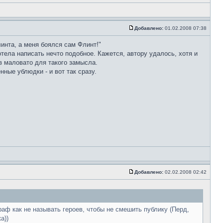
Добавлено:
01.02.2008 07:38
инта, а меня боялся сам Флинт!"
отела написать нечто подобное. Кажется, автору удалось, хотя и
в маловато для такого замысла.
ные ублюдки - и вот так сразу.
Добавлено:
02.02.2008 02:42
раф как не называть героев, чтобы не смешить публику (Перд,
а))