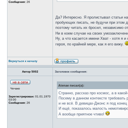
Сообщения:
26
Да? Интересно. Я пролистывал статьи на
пробующих писать, не будучи при этом д
поэтому читать их бросил, независимо о
Ни в коем случае на своих умозаключени
Ну, а что касается имени Хват - хотя я и
героя, по крайней мере, как я его вижу.
Вернуться к началу
Автор 5002
Заголовок сообщения:
Atenae писал(а):
Чечако
Странно, рассказ про космос, а в како
Зарегистрирован:
01.01.1970
Посему в данном контексте требовать р
03:00
Сообщения:
26
и не всё. В девицах-Джонс я под коне
И ещё, показалось малость немотивиро
А вообще приятное чтиво!