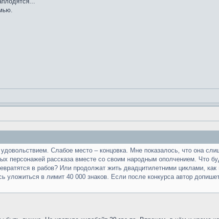
аплодятся...
мью.
 удовольствием. Слабое место – концовка. Мне показалось, что она сли
ных персонажей рассказа вместе со своим народным ополчением. Что б
ревратятся в рабов? Или продолжат жить двадцитилетними циклами, как 
сь уложиться в лимит 40 000 знаков. Если после конкурса автор допишет