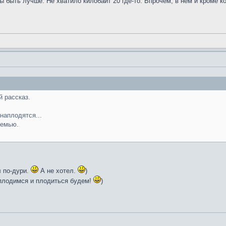
ы быть лучше. Не хватило килобайт 20 где-то. Впрочем, в нём и кроме к
 рассказ.
наплодятся...
семью.
л по-дури.
А не хотел.
)
, плодимся и плодиться будем!
)