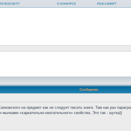
ТИ ВСЕСВІТУ"
О КОНКУРСЕ
РБЖ-АЗИМУТ
Сообщение
пковского на предмет как не следует писать книги. Там как раз парагра
 мычками «харкательно-хватательного» свойства. Это так - шутка))