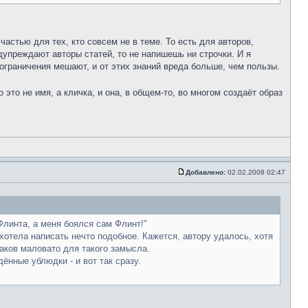
астью для тех, кто совсем не в теме. То есть для авторов,
дупреждают авторы статей, то не напишешь ни строчки. И я
 ограничения мешают, и от этих знаний вреда больше, чем пользы.
 это не имя, а кличка, и она, в общем-то, во многом создаёт образ
Добавлено:
02.02.2008 02:47
Флинта, а меня боялся сам Флинт!"
хотела написать нечто подобное. Кажется, автору удалось, хотя
наков маловато для такого замысла.
нные ублюдки - и вот так сразу.