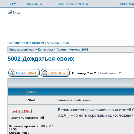
Титул
НОВОСТИ
ЖУРНАЛЫ И КНИГИ
"АРГОНАВ
Вход
Сообщения без ответов
|
Активные темы
Список форумов
»
Конкурсы
»
Архив
»
Космос-2008
5002 Дождаться своих
Страница
2
из
2
[ Сообщений: 23 ]
Автор
Vlad
Заголовок сообщения:
Вспоминается прикольная серия статей Са
ХВАТ) – то есть короткими односложными
Искатель приключений
Зарегистрирован:
28.09.2007
11:50
Сообщения:
9