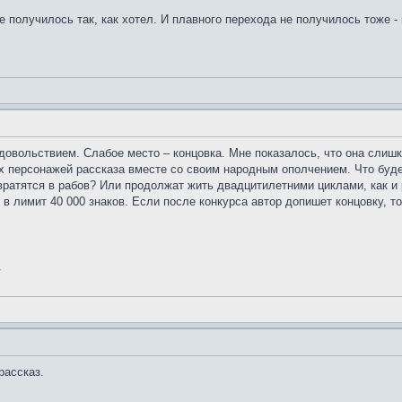
 не получилось так, как хотел. И плавного перехода не получилось тож
довольствием. Слабое место – концовка. Мне показалось, что она слиш
ых персонажей рассказа вместе со своим народным ополчением. Что буд
вратятся в рабов? Или продолжат жить двадцитилетними циклами, как и
 в лимит 40 000 знаков. Если после конкурса автор допишет концовку, т
.
рассказ.