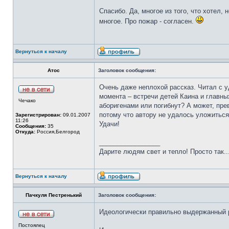
Спасибо. Да, многое из того, что хотел,
многое. Про пожар - согласен.
Вернуться к началу
Атос
Заголовок сообщения:
Очень даже неплохой рассказ. Читал с у
момента – встречи детей Каина и главн
Чечако
аборигенами или погибнут? А может, пре
потому что автору не удалось уложиться
Зарегистрирован:
09.01.2007
11:26
Удачи!
Сообщения:
35
Откуда:
Россия,Белгород
_________________
Дарите людям свет и тепло! Просто так..
Вернуться к началу
Пачкуля Пестренький
Заголовок сообщения:
Идеологически правильно выдержанный 
Постоялец