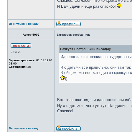
Спасибо. Согласен, что концовка могла б
И Вам удачи и ещё раз спасибо!
Вернуться к началу
Автор 5002
Заголовок сообщения:
Пачкуля Пестренький писал(а):
Чечако
Идеологически правильно выдержанный
Зарегистрирован:
01.01.1970
03:00
Сообщения:
26
И с детьми все правильно, они там так 
В общем, мы все как один за крепкую 
))
Вот, оказывается, я и идеологию приплё
Ну а с детьми - чего уж тут. Плодились
Спасибо!
Вернуться к началу