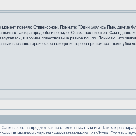
-то момент повеяло Стивенсоном. Помните: "Одни боялись Пью, другие Фл
лизма от автора вроде бы и не надо. Сказка про пиратов. Сама давно х
изапуталась, и вообще повествование рваное пошло. Понимаю, что знако
нным внезапно-героическое поведение героев при пожаре. Были убеждён
Сапковского на предмет как не следует писать книги. Там как раз параг
ложными мычками «харкательно-хватательного» свойства. Это так - шутк