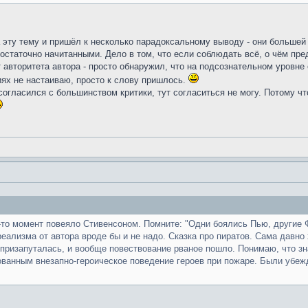
 эту тему и пришёл к несколько парадоксальному выводу - они большей ч
остаточно начитанными. Дело в том, что если соблюдать всё, о чём пре
т авторитета автора - просто обнаружил, что на подсознательном уровне
ях не настаиваю, просто к слову пришлось.
 согласился с большинством критики, тут согласиться не могу. Потому что
й-то момент повеяло Стивенсоном. Помните: "Одни боялись Пью, другие 
еализма от автора вроде бы и не надо. Сказка про пиратов. Сама давно 
ц призапуталась, и вообще повествование рваное пошло. Понимаю, что з
ванным внезапно-героическое поведение героев при пожаре. Были убеждё