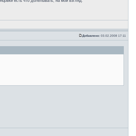
онцовки есть что долелывать, на мой взгляд.
Добавлено:
03.02.2008 17:11