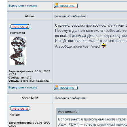
Вернуться к началу
Atenae
Заголовок сообщения:
Странно, рассказ про космос, а в какой
Посему в данном контексте требовать реа
Постоялец
не всё. В девицах-Джонс я под конец пр
И ещё, показалось малость немотивирова
А вообще приятное чтиво!
Зарегистрирован:
06.04.2007
12:04
Сообщения:
170
Откуда:
Восточный Казахстан
Вернуться к началу
Автор 5002
Заголовок сообщения:
Vlad писал(а):
Чечако
Вспоминается прикольная серия статей 
Зарегистрирован:
01.01.1970
Харк, ХВАТ) – то есть короткими однос
03:00