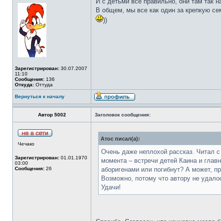
И с детьми все правильно, они там так н
В общем, мы все как один за крепкую се
))
Зарегистрирован:
30.07.2007
11:10
Сообщения:
136
Откуда:
Оттуда
Вернуться к началу
Автор 5002
Заголовок сообщения:
Атос писал(а):
Чечако
Очень даже неплохой рассказ. Читал с
Зарегистрирован:
01.01.1970
момента – встречи детей Каина и глав
03:00
Сообщения:
26
аборигенами или погибнут? А может, п
Возможно, потому что автору не удало
Удачи!