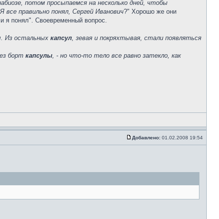
анабиозе, потом просыпаемся на несколько дней, чтобы
Я все правильно понял, Сергей Иванович
?" Хорошо же они
ли я понял". Своевременный вопрос.
ы. Из остальных
капсул
, зевая и покряхтывая, стали появляться
рез борт
капсулы
, - но что-то тело все равно затекло, как
Добавлено:
01.02.2008 19:54