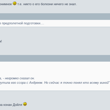
нонимное
т.е. никто о его болезни ничего не знал.
 предполетной подготовки....
м!
, - негромко сказал он.
смутила его ссора с Андреем. Но сейчас я точно понял кто всему виной
ра конан Дойля