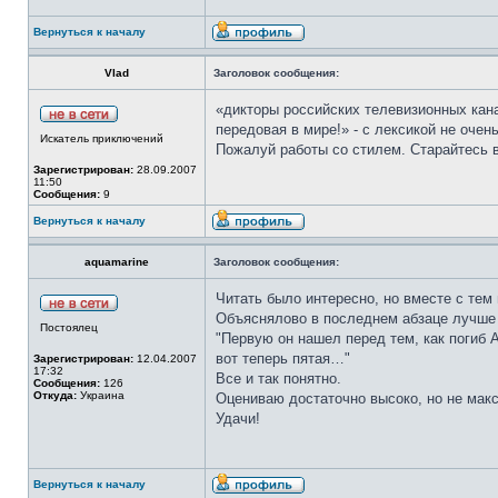
Вернуться к началу
Vlad
Заголовок сообщения:
«дикторы российских телевизионных кан
передовая в мире!» - с лексикой не оче
Искатель приключений
Пожалуй работы со стилем. Старайтесь в
Зарегистрирован:
28.09.2007
11:50
Сообщения:
9
Вернуться к началу
aquamarine
Заголовок сообщения:
Читать было интересно, но вместе с тем 
Объяснялово в последнем абзаце лучше 
Постоялец
"Первую он нашел перед тем, как погиб 
вот теперь пятая…"
Зарегистрирован:
12.04.2007
17:32
Все и так понятно.
Сообщения:
126
Откуда:
Украина
Оцениваю достаточно высоко, но не мак
Удачи!
Вернуться к началу