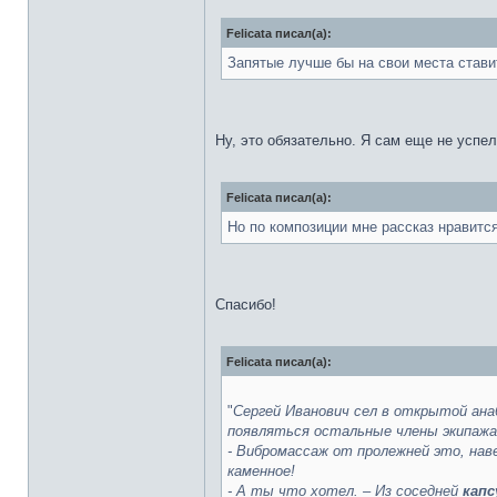
Felicata писал(а):
Запятые лучше бы на свои места стави
Ну, это обязательно. Я сам еще не успел
Felicata писал(а):
Но по композиции мне рассказ нравится
Спасибо!
Felicata писал(а):
"
Сергей Иванович сел в открытой ан
появляться остальные члены экипажа
- Вибромассаж от пролежней это, наве
каменное!
- А ты что хотел. – Из соседней
кап