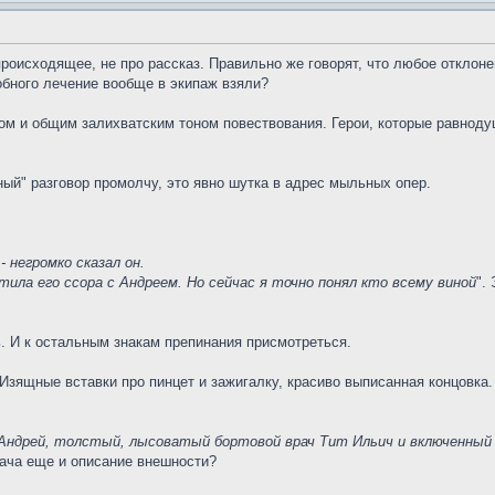
происходящее, не про рассказ. Правильно же говорят, что любое отклон
добного лечение вообще в экипаж взяли?
ом и общим залихватским тоном повествования. Герои, которые равноду
ый" разговор промолчу, это явно шутка в адрес мыльных опер.
- негромко сказал он.
утила его ссора с Андреем. Но сейчас я точно понял кто всему виной
".
. И к остальным знакам препинания присмотреться.
 Изящные вставки про пинцет и зажигалку, красиво выписанная концовка.
Андрей, толстый, лысоватый бортовой врач Тит Ильич и включенный
рача еще и описание внешности?