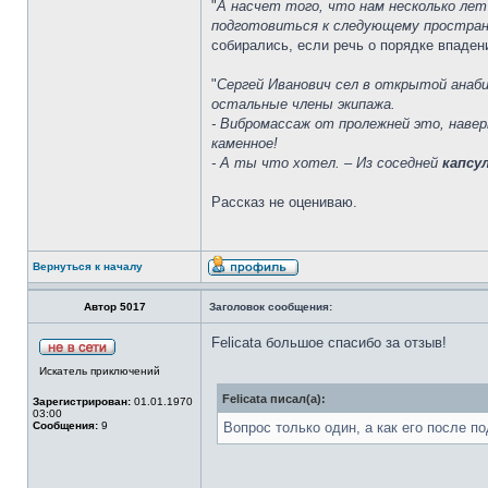
"
А насчет того, что нам несколько лет 
подготовиться к следующему пространст
собирались, если речь о порядке впаден
"
Сергей Иванович сел в открытой анаб
остальные члены экипажа.
- Вибромассаж от пролежней это, навер
каменное!
- А ты что хотел. – Из соседней
капсу
Рассказ не оцениваю.
Вернуться к началу
Автор 5017
Заголовок сообщения:
Felicata большое спасибо за отзыв!
Искатель приключений
Felicata писал(а):
Зарегистрирован:
01.01.1970
03:00
Сообщения:
9
Вопрос только один, а как его после п