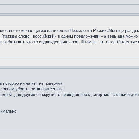
алов восторженно цитировали слова Президента России«Мы еще раз дока
нь (трижды слово «российский» в одном предложении – а ведь два можно 
ырабатывать что-то индивидуально свое. Штампы – в топку! Сюжетные о
в историю ни на миг не поверила.
совсем убрать. остановитесь на:
Андрей, две другие он скрутил с проводов перед смертью Натальи и док
симально.