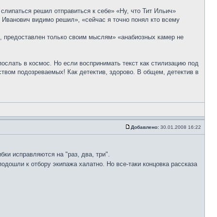
слипаться решил отправиться к себе» «Ну, что Тит Ильич»
Иванович видимо решил», «сейчас я точно понял кто всему
 и, предоставлен только своим мыслям» «анабиозных камер не
послать в космос. Но если воспринимать текст как стилизацию под
ством подозреваемых! Как детектив, здорово. В общем, детектив в
Добавлено:
30.01.2008 16:22
бки исправляются на "раз, два, три".
подошли к отбору экипажа халатно. Но все-таки концовка рассказа