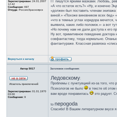
ГГ пишутся яркими мазками. Любовь, ре
Зарегистрирован:
24.01.2007
12:42
«А что остаток есть?» «Ну, и конечно Э
Сообщения:
697
Откуда:
Россия,Красноярск
«должен был поставить членам экипажа 
виной.» «Похоже виновником всех бед» «
«что в темных углах коридора мечется, 
выявила, каких либо поломок.»- а вот тут
«Но почему нам не дали доступа к его пр
Ну вот, примитивное поведение доктора 
совфантастику, тогда нормально. Опаньк
фантантураже. Классная развязка «списы
Вернуться к началу
Автор 5017
Заголовок сообщения:
Ледовскому
:
Проблемы с пунктувцией из-за того, что 
Искатель приключений
Психологов не было
в тексте об этом 
Зарегистрирован:
01.01.1970
вам вроде понравилась
это радует. С
03:00
Сообщения:
9
nepogoda
to
Спасибо! В Вашем литературном вкусе я