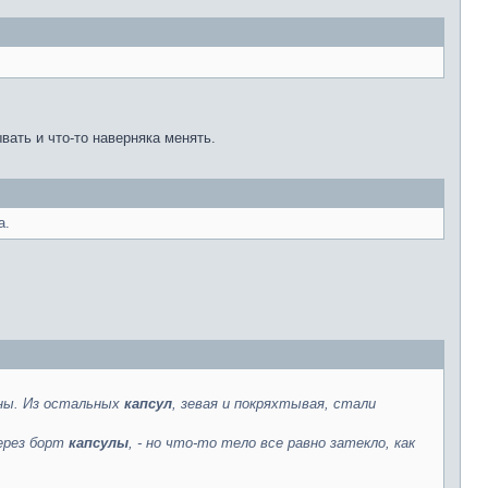
вать и что-то наверняка менять.
а.
ены. Из остальных
капсул
, зевая и покряхтывая, стали
через борт
капсулы
, - но что-то тело все равно затекло, как