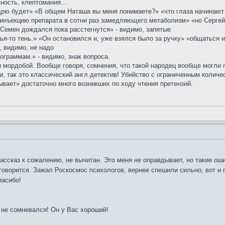
вность, клептомания…
ндрю будет» «В общем Наташа вы меня понимаете?» «что глаза начинают 
инъекцию препарата в сотни раз замедляющего метаболизм» «но Сергей 
Семен дождался пока расстегнутся» - видимо, запятые
чья-то тень.» «Он остановился и, уже взялся было за ручку» «общаться
, видимо, не надо
ограммам.» - видимо, знак вопроса.
и мордобой. Вообще говоря, сомнения, что такой народец вообще могли 
и, так это классический англ.детектив! Убийство с ограниченным количе
вает» достаточно много возникших по ходу чтения претензий.
рассказ к сожалению, не вычитан. Это меня не оправдывает, но такие оши
говорится. Зажал Роскосмос психологов, вернее спешили сильно, вот и 
пасибо!
 не сомневался! Он у Вас хороший!