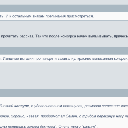
ть. И к остальным знакам препинания присмотреться.
 прочитать рассказ. Так что после конкурса начну вылмизывать, причесы
. Изящные вставки про пинцет и зажигалку, красиво выписанная концовк
абиозной
капсуле
, с удовольствием потянулся, разминая затекшие чл
.
рное, хорошо, - зевая, пробормотал Семен, с трудом перекинув ногу 
сулы
появилась голова доктора
". Очень много "капсул".