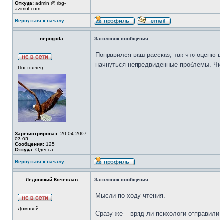
Откуда:
admin @ rbg-
azimut.com
Вернуться к началу
nepogoda
Заголовок сообщения:
Понравился ваш рассказ, так что оценю в
начнуться непредвиденные проблемы. Чит
Постоялец
Зарегистрирован:
20.04.2007
03:05
Сообщения:
125
Откуда:
Одесса
Вернуться к началу
Ледовский Вячеслав
Заголовок сообщения:
Мысли по ходу чтения.
Домовой
Сразу же – вряд ли психологи отправили