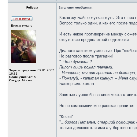
Felicata
Заголовок сообщения:
Какая жутчайше-жуткая жуть. Это я про 
Вопрос только один, а как его после по
Ёжик в тумане
И есть некое противоречие между сюжет
отсутствие предполетной подготовки...
Диалоги слишком условные. Про "любовн
Но разговор после трагедии!
"-
Что думаешь?
Пилот лишь пожал плечами.
Зарегистрирован:
09.01.2007
- Наверное, мы зря грешили на доктора, 
16:31
Сообщения:
4215
- Пожалуй, - капитан кивнул. – Меня см
Откуда:
Москва
Баскервиль-холла.
Запятые лучше бы на свои места ставить
Но по композиции мне рассказ нравится.
"Кочки":
"...
биолог Наталья, старший помощник 
только должность и имя а у бортового в