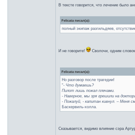
В тексте говорится, что лечение было а
Felicata писал(а):
полный экипаж разгильдяев, отсутствие
И не говорите!
Сволочи, одним слово
Felicata писал(а):
Но разговор после трагедии!
"-
Что думаешь?
Пилот лишь пожал плечами.
- Наверное, мы зря грешили на доктора
- Пожалуй, - капитан кивнул. – Меня 
Баскервиль-холла.
Сказывается, видимо влияние сэра Арту