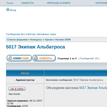
Титул
НОВОСТИ
ЖУРНАЛЫ И КНИГИ
"АРГОНАВ
Вход
Сообщения без ответов
|
Активные темы
Список форумов
»
Конкурсы
»
Архив
»
Космос-2008
5017 Экипаж Альбатроса
Страница
1
из
2
[ Сообщений: 25 ]
Автор
Администратор
Заголовок сообщения:
5017 Экипаж Альбатроса
Обсуждение рассказа
5017 Экипаж Альб
Site Admin
Зарегистрирован:
08.01.2007
11:46
Сообщения:
4725