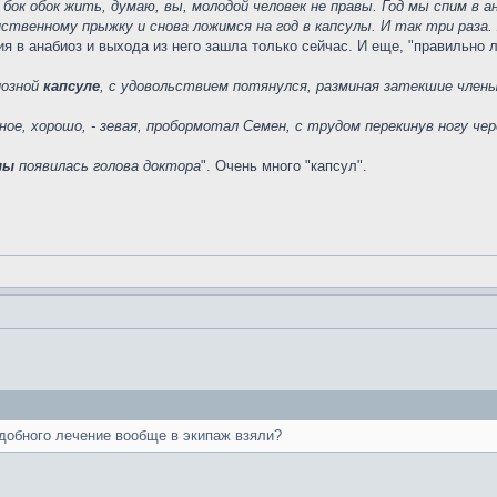
бок обок жить, думаю, вы, молодой человек не правы. Год мы спим в 
венному прыжку и снова ложимся на год в капсулы. И так три раза. 
ия в анабиоз и выхода из него зашла только сейчас. И еще, "правильно 
иозной
капсуле
, с удовольствием потянулся, разминая затекшие член
ное, хорошо, - зевая, пробормотал Семен, с трудом перекинув ногу че
лы
появилась голова доктора
". Очень много "капсул".
одобного лечение вообще в экипаж взяли?