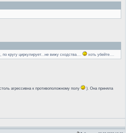
 по кругу циркулирует...не вижу сходства....
хоть убейте....
е столь агрессивна к противоположному полу
). Она приняла