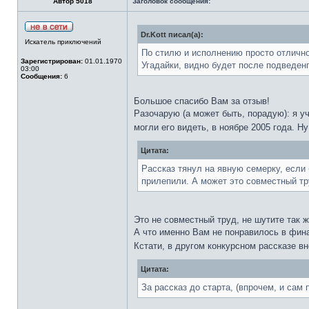
Автор 5018
Заголовок сообщения:
Dr.Kott писал(а):
Искатель приключений
По стилю и исполнению просто отлично!
Зарегистрирован:
01.01.1970
Угадайки, видно будет после подведенг
03:00
Сообщения:
6
Большое спасибо Вам за отзыв!
Разочарую (а может быть, порадую): я у
могли его видеть, в ноябре 2005 года. Н
Цитата:
Рассказ тянул на явную семерку, если
прилепили. А может это совместный тр
Это не совместный труд, не шутите так 
А что именно Вам не понравилось в фина
Кстати, в другом конкурсном рассказе 
Цитата:
За рассказ до старта, (впрочем, и сам п