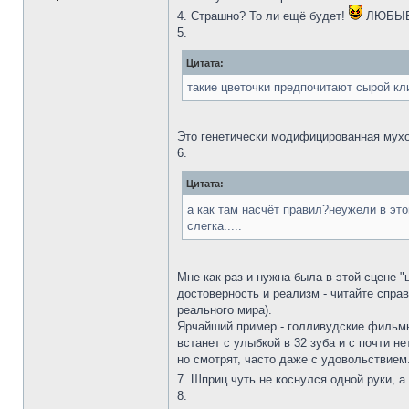
4. Страшно? То ли ещё будет!
ЛЮБЫЕ ч
5.
Цитата:
такие цветочки предпочитают сырой кли
Это генетически модифицированная мух
6.
Цитата:
а как там насчёт правил?неужели в это
слегка.....
Мне как раз и нужна была в этой сцене 
достоверность и реализм - читайте справ
реального мира).
Ярчайший пример - голливудские фильмы.
встанет с улыбкой в 32 зуба и с почти н
но смотрят, часто даже с удовольствием
7. Шприц чуть не коснулся одной руки, а
8.