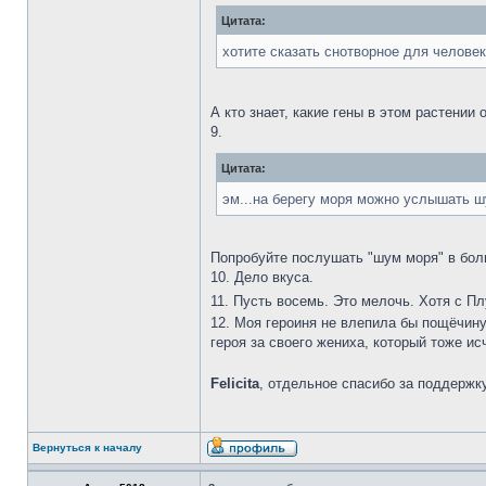
Цитата:
хотите сказать снотворное для челове
А кто знает, какие гены в этом растени
9.
Цитата:
эм...на берегу моря можно услышать шу
Попробуйте послушать "шум моря" в бол
10. Дело вкуса.
11. Пусть восемь. Это мелочь. Хотя с П
12. Моя героиня не влепила бы пощёчину
героя за своего жениха, который тоже ис
Felicita
, отдельное спасибо за поддержку
Вернуться к началу