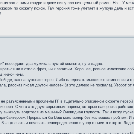
выиграл с ними конурс и даже пишу про них цельный роман. Но... У ме
сказом по сюжету похож. Там героиня тоже улетает в жуткую даль и встр
б.
и" восседают два мужика в пустой комнате, ну и ладно.
дираться ни к стилю фраз, ни к запятым. Хорошее, ровное изложение соб
 н-и-о-ч-е-м.
обеде, как на пунктике героя. Либо следовать мысли его изменения и 
ела, рассказ писал другой человек (и это делеко не похвала). Уворот 
 не разъясненными проблемы ГГ в тщательно описанном сюжете первой 
онера. С чего это двум серьезным парням, которые наверняка работают
бу выкинуть водителя из машины? Очевидная глупость. Так и вижу пуск
анбайтеров». Прорвался бы Ваш миллионер без малейших проблем. И воо
был дневать и ночевать непосредственно в упор от места старта. Ладн
и в некоторых рассказах этого конкурса сюжет почти отсутствует, то у В