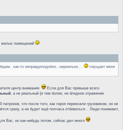
 и жилых помещений
бщем...как-то неправдоподобно...нереально....
смущает меня
тателя центр внимания.
Если для Вас превыше всего
альный
, а не реальный (и тем более, не бледное отражение
патронов, что после того, как героя переехали грузовиком, он не
гнётся сразу, а не будет ещё полчаса отбиваться... Люди понимают,
для Вас, но как-нибудь потом, сейчас дел много