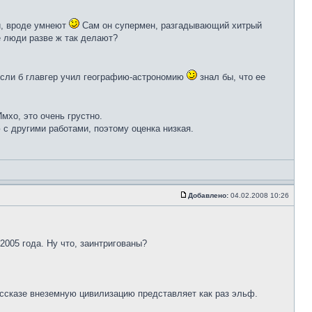
и, вроде умнеют
Сам он супермен, разгадывающий хитрый
е люди разве ж так делают?
 если б главгер учил географию-астрономию
знал бы, что ее
хо, это очень грустно.
 с другими работами, поэтому оценка низкая.
Добавлено:
04.02.2008 10:26
2005 года. Ну что, заинтригованы?
ассказе внеземную цивилизацию представляет как раз эльф.