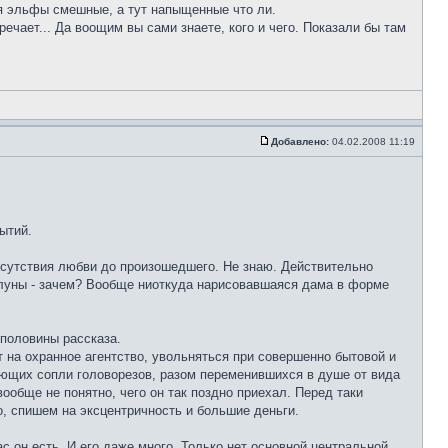
ня эльфы смешные, а тут напыщенные что ли.
ечает... Да воощим вы сами знаете, кого и чего. Показали бы там
Добавлено:
04.02.2008 11:19
ытий.
отсутствия любви до произошедшего. Не знаю. Действительно
от луны - зачем? Вообще ниоткуда нарисовавшаяся дама в форме
половины рассказа.
 на охранное агентство, увольняться при совершенно бытовой и
ающих сопли головорезов, разом переменившихся в душе от вида
бще не понятно, чего он так поздно приехал. Перед таки
о, спишем на эксцентричность и большие деньги.
ас он есть. И его даже много. Только нет основной центральной