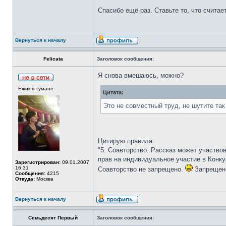
Спасибо ещё раз. Ставьте то, что счита
Вернуться к началу
Felicata
Заголовок сообщения:
Я снова вмешаюсь, можно?
Ёжик в тумане
Цитата:
Это не совместный труд, не шутите так
Цитирую правила:
"5. Соавторство. Рассказ может участво
прав на индивидуальное участие в Конку
Зарегистрирован:
09.01.2007
16:31
Соавторство не запрещено.
Запрещено
Сообщения:
4215
Откуда:
Москва
Вернуться к началу
Семьдесят Первый
Заголовок сообщения: