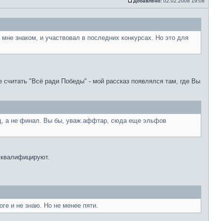
Добавлено:
02.02.2008 19:08
 мне знаком, и участвовал в последних конкурсах. Но это для
е считать "Всё ради Победы" - мой рассказ появлялся там, где Вы
сад, а не финал. Вы бы, уваж.аффтар, сюда еще эльфов
исквалифицируют.
оге и не знаю. Но не менее пяти.