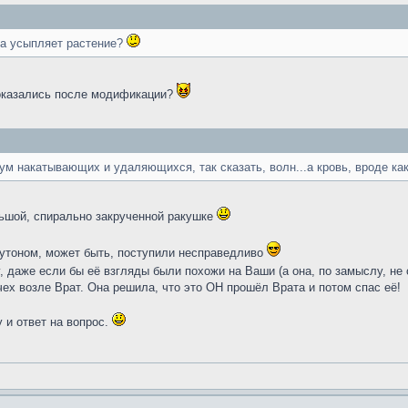
ка усыпляет растение?
и оказались после модификации?
м накатывающих и удаляющихся, так сказать, волн...а кровь, вроде как,
ьшой, спирально закрученной ракушке
лутоном, может быть, поступили несправедливо
, даже если бы её взгляды были похожи на Ваши (а она, по замыслу, н
чех возле Врат. Она решила, что это ОН прошёл Врата и потом спас её!
 и ответ на вопрос.