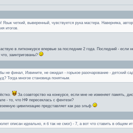
 Язык четкий, выверенный, чувствуется рука мастера. Наверняка, автор
ия итогов.
частвую в литконкурсе впервые за последние 2 года. Последний - если н
у что, заинтригованы?
 бы не финал, Извините, не ожидал - горькое разочарование - детский 
уд? Тогда многое становица понятным.
жёстко.
За соавторство на конкурсе, если мне не изменяет память, д
ле - то, что НФ пересеклась с фентези?
внеземную цивилизацию представляет как раз эльф
олет описан идеально, я б так не смог) - 7, а вот что ставить в общем ит