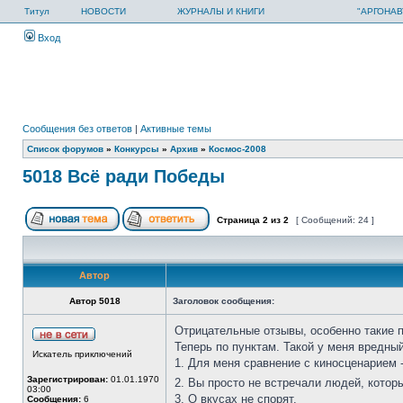
Титул
НОВОСТИ
ЖУРНАЛЫ И КНИГИ
"АРГОНАВ
Вход
Сообщения без ответов
|
Активные темы
Список форумов
»
Конкурсы
»
Архив
»
Космос-2008
5018 Всё ради Победы
Страница
2
из
2
[ Сообщений: 24 ]
Автор
Автор 5018
Заголовок сообщения:
Отрицательные отзывы, особенно такие п
Теперь по пунктам. Такой у меня вредный
Искатель приключений
1. Для меня сравнение с киносценарием -
Зарегистрирован:
01.01.1970
2. Вы просто не встречали людей, котор
03:00
3. О вкусах не спорят.
Сообщения:
6