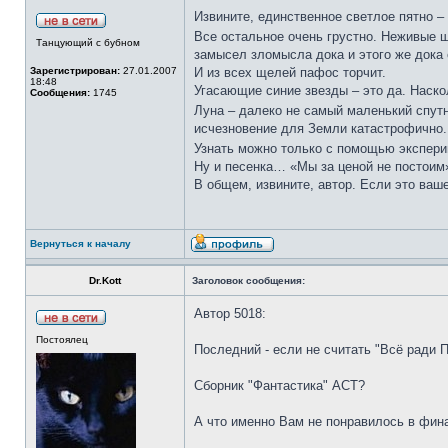
Извините, единственное светлое пятно –
Все остальное очень грустно. Неживые ш
Танцующий с бубном
замысел зломысла дока и этого же дока
Зарегистрирован:
27.01.2007
И из всех щелей пафос торчит.
18:48
Угасающие синие звезды – это да. Наско
Сообщения:
1745
Луна – далеко не самый маленький спутн
исчезновение для Земли катастрофично.
Узнать можно только с помощью экспер
Ну и песенка… «Мы за ценой не постоим
В общем, извините, автор. Если это ваш
Вернуться к началу
Dr.Kott
Заголовок сообщения:
Автор 5018:
Постоялец
Последний - если не считать "Всё ради П
Сборник "Фантастика" АСТ?
А что именно Вам не понравилось в фина