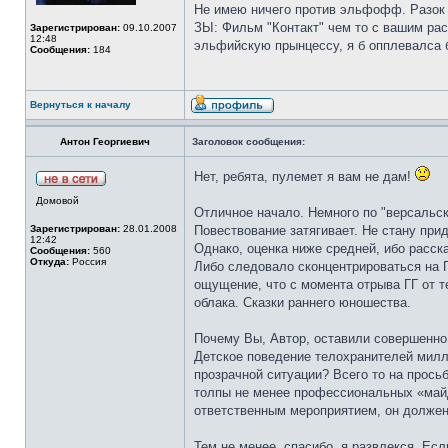
Не имею ничего против эльфофф. Разок 
ЗЫ: Фильм "Контакт" чем то с вашим рас
Зарегистрирован:
09.10.2007
12:48
эльфийскую прынцессу, я б опплевалса 
Сообщения:
184
Вернуться к началу
Антон Георгиевич
Заголовок сообщения:
Нет, ребята, пулемет я вам не дам!
Домовой
Отличное начало. Немного по "версальск
Зарегистрирован:
28.01.2008
Повествование затягивает. Не стану при
12:42
Однако, оценка ниже средней, ибо рассказ
Сообщения:
560
Откуда:
Россия
Либо следовало сконцентрироваться на П
ощущение, что с момента отрыва ГГ от т
облака. Сказки раннего юношества.
Почему Вы, Автор, оставили совершенно
Детское поведение телохранителей милли
прозрачной ситуации? Всего то на прось
толпы не менее профессиональных «майд
ответственным мероприятием, он должен 
Тем не менее, спасибо, я развлекся. Есл