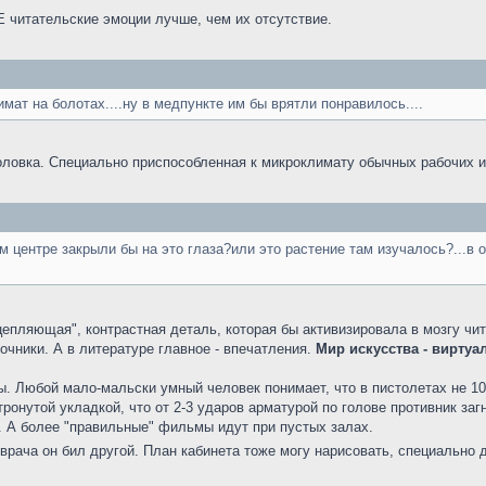
итательские эмоции лучше, чем их отсутствие.
мат на болотах....ну в медпункте им бы врятли понравилось....
оловка. Специально приспособленная к микроклимату обычных рабочих
м центре закрыли бы на это глаза?или это растение там изучалось?...в о
"цепляющая", контрастная деталь, которая бы активизировала в мозгу чи
очники. А в литературе главное - впечатления.
Мир искусства - вирту
 Любой мало-мальски умный человек понимает, что в пистолетах не 100 
етронутой укладкой, что от 2-3 ударов арматурой по голове противник за
. А более "правильные" фильмы идут при пустых залах.
 врача он бил другой. План кабинета тоже могу нарисовать, специально 