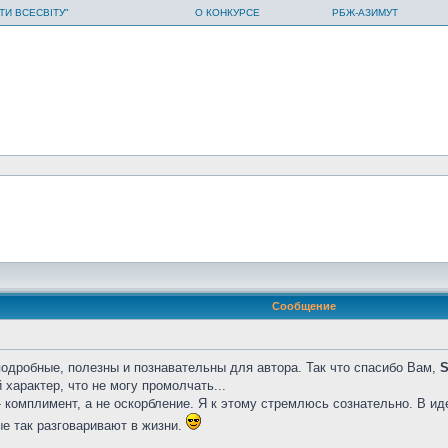
ТИ ВСЕСВІТУ"
О КОНКУРСЕ
РБЖ-АЗИМУТ
Сообщение
одробные, полезны и познавательны для автора. Так что спасибо Вам,
S
 характер, что не могу промолчать...
 комплимент, а не оскорбление. Я к этому стремлюсь сознательно. В иде
ые так разговаривают в жизни.