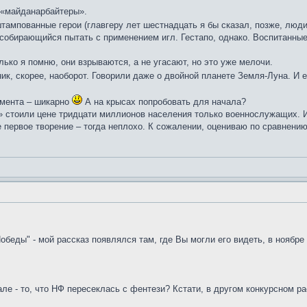
 «майданарбайтеры».
тампованные герои (главгеру лет шестнадцать я бы сказал, позже, люд
 собирающийся пытать с применением игл. Гестапо, однако. Воспитанны
лько я помню, они взрываются, а не угасают, но это уже мелочи.
ик, скорее, наоборот. Говорили даже о двойной планете Земля-Луна. И
имента – шикарно
А на крысах попробовать для начала?
» стоили цене тридцати миллионов населения только военнослужащих. Им
е первое творение – тогда неплохо. К сожалении, оцениваю по сравнению
обеды" - мой рассказ появлялся там, где Вы могли его видеть, в ноябре 
ле - то, что НФ пересеклась с фентези? Кстати, в другом конкурсном р