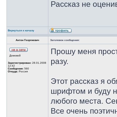
Рассказ не оценив
Вернуться к началу
Антон Георгиевич
Заголовок сообщения:
Прошу меня прост
Домовой
разу.
Зарегистрирован:
28.01.2008
12:42
Сообщения:
560
Откуда:
Россия
Этот рассказ я о
шрифтом и буду н
любого места. Сек
Все очень поэтичн