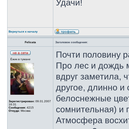
Удачи!
Вернуться к началу
Felicata
Заголовок сообщения:
Почти половину р
Ёжик в тумане
Про лес и дождь 
вдруг заметила, чт
другое, длинно и
белоснежные цве
Зарегистрирован:
09.01.2007
16:31
сомнительная) и 
Сообщения:
4215
Откуда:
Москва
Атмосфера восхит