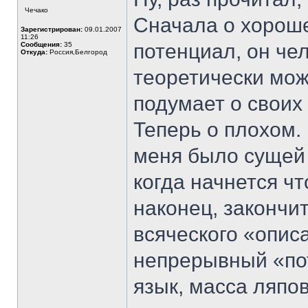
Чечако
Сначала о хороше
Зарегистрирован:
09.01.2007
11:26
потенциал, он че
Сообщения:
35
Откуда:
Россия,Белгород
теоретически може
подумает о своих
Теперь о плохом. 
меня было сущей 
когда начнется чт
наконец, закончи
всяческого «опис
непрерывный «по
язык, масса ляпов