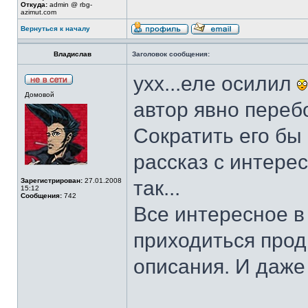
Откуда:
admin @ rbg-
azimut.com
Вернуться к началу
Владислав
Заголовок сообщения:
ухх...еле осилил
Домовой
автор явно переб
Сократить его бы 
рассказ с интере
Зарегистрирован:
27.01.2008
так...
15:12
Сообщения:
742
Все интересное в
приходиться прод
описания. И даже