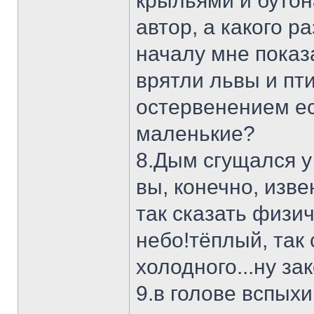
крыльями и бутон
автор, а какого р
началу мне показ
врятли львы и пти
остервенением ес
маленькие?
8.Дым сгущался у
вы, конечно, изв
так сказать физи
небо!тёплый, так 
холодного...ну зак
9.в голове вспыхи