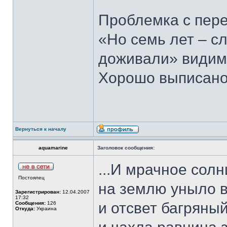
Проблемка с пере
«Но семь лет – с
доживали» видим
Хорошо выписано,
Вернуться к началу
aquamarine
Заголовок сообщения:
...И мрачное сол
Постоялец
на землю уныло 
Зарегистрирован:
12.04.2007
17:32
и отсвет багряны
Сообщения:
126
Откуда:
Украина