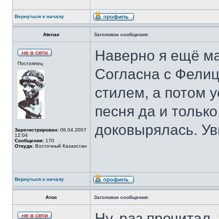
Вернуться к началу
Atenae
Заголовок сообщения:
Наверно я ещё ма
Постоялец
Согласна с Фелиц
стилем, а потом 
песня да и только
доковырялась. Ув
Зарегистрирован:
06.04.2007
12:04
Сообщения:
170
Откуда:
Восточный Казахстан
Вернуться к началу
Атос
Заголовок сообщения:
Ну, раз прочитал,