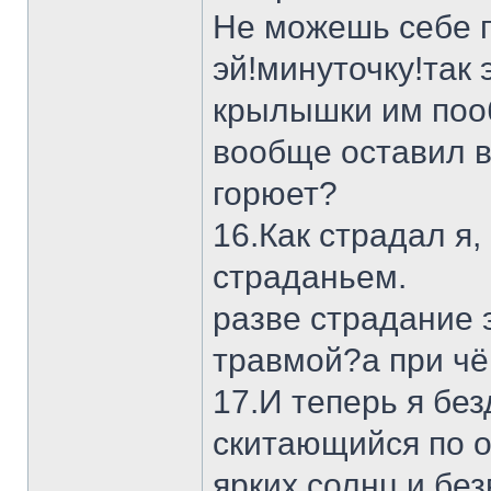
Не можешь себе п
эй!минуточку!так 
крылышки им пооб
вообще оставил в
горюет?
16.Как страдал я
страданьем.
разве страдание 
травмой?а при чё
17.И теперь я бе
скитающийся по 
ярких солнц и бе