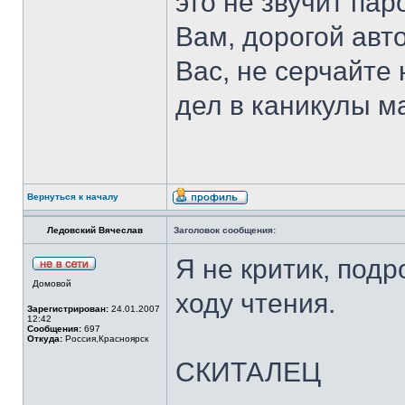
это не звучит пар
Вам, дорогой авто
Вас, не серчайте 
дел в каникулы ма
Вернуться к началу
Ледовский Вячеслав
Заголовок сообщения:
Я не критик, под
Домовой
ходу чтения.
Зарегистрирован:
24.01.2007
12:42
Сообщения:
697
Откуда:
Россия,Красноярск
СКИТАЛЕЦ