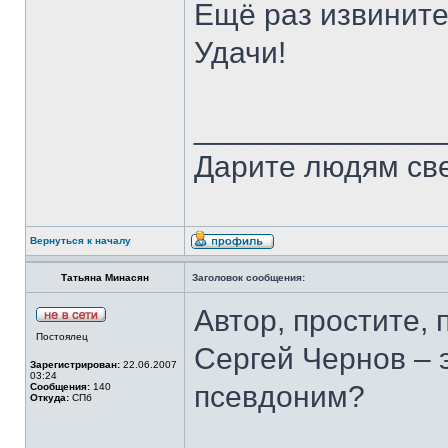
Ещё раз извините
Удачи!
______________
Дарите людям свет
Вернуться к началу
Татьяна Минасян
Заголовок сообщения:
Автор, простите, 
Постоялец
Сергей Чернов – 
Зарегистрирован:
22.06.2007
03:24
псевдоним?
Сообщения:
140
Откуда:
СПб