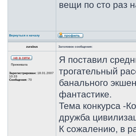
вещи по сто раз 
Вернуться к началу
zurabus
Заголовок сообщения:
Я поставил средн
Приживала
трогательный рас
Зарегистрирован:
18.01.2007
10:33
банального экше
Сообщения:
70
фантастике.
Тема конкурса -К
дружба цивилиза
К сожалению, в р