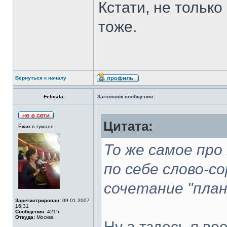
Кстати, не только 
тоже.
Вернуться к началу
Felicata
Заголовок сообщения:
Цитата:
Ёжик в тумане
То же самое про
по себе слово-с
сочетание "план
Зарегистрирован:
09.01.2007
16:31
Сообщения:
4215
Откуда:
Москва
Ну а тздесь я во