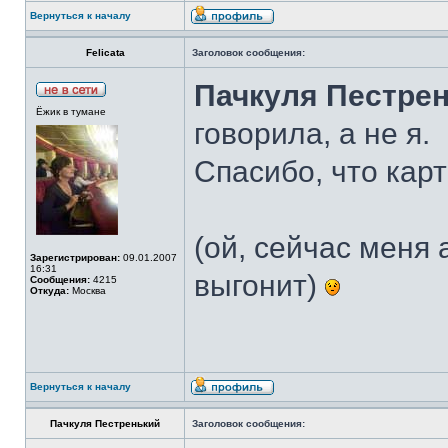
Вернуться к началу
Felicata
Заголовок сообщения:
Пачкуля Пестре
Ёжик в тумане
говорила, а не я.
Спасибо, что кар
(ой, сейчас меня 
Зарегистрирован:
09.01.2007
16:31
выгонит)
Сообщения:
4215
Откуда:
Москва
Вернуться к началу
Пачкуля Пестренький
Заголовок сообщения: