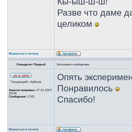
Кы-ыш-ш-ш!
Разве что даме д
целиком
Вернуться к началу
Семьдесят Первый
Заголовок сообщения:
Опять экспериме
Танцующий с бубном
Понравилось
Зарегистрирован:
27.01.2007
18:48
Спасибо!
Сообщения:
1745
Вернуться к началу