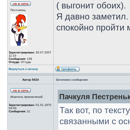
( выгонит обоих).
Постоялец
Я давно заметил.
спокойно пройти м
Зарегистрирован:
30.07.2007
11:10
Сообщения:
136
Откуда:
Оттуда
Вернуться к началу
Автор 5024
Заголовок сообщения:
Пачкуля Пестреньк
Искатель приключений
Зарегистрирован:
01.01.1970
Так вот, по текст
03:00
Сообщения:
11
связанными с осн