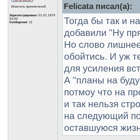
Felicata писал(а):
Искатель приключений
Зарегистрирован:
01.01.1970
Тогда бы так и н
03:00
Сообщения:
11
добавили "Ну пр
Но слово лишнее
обойтись. И уж т
для усиления вст
А "планы на буд
потмоу что на пр
и так нельзя стр
на следующий по
оставшуюся жизн