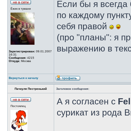
Если бы я всегда 
Ёжик в тумане
по каждому пункт
себя правой
(про "планы": я 
выражению в текс
Зарегистрирован:
09.01.2007
16:31
Сообщения:
4215
Откуда:
Москва
Вернуться к началу
Пачкуля Пестренький
Заголовок сообщения:
А я согласен с
Fel
Постоялец
сурикат из рода В