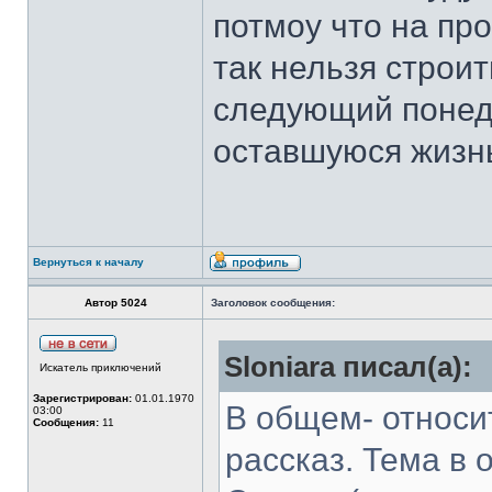
потмоу что на пр
так нельзя строит
следующий понед
оставшуюся жизн
Вернуться к началу
Автор 5024
Заголовок сообщения:
Sloniara писал(а):
Искатель приключений
Зарегистрирован:
01.01.1970
В общем- относи
03:00
Сообщения:
11
рассказ. Тема в