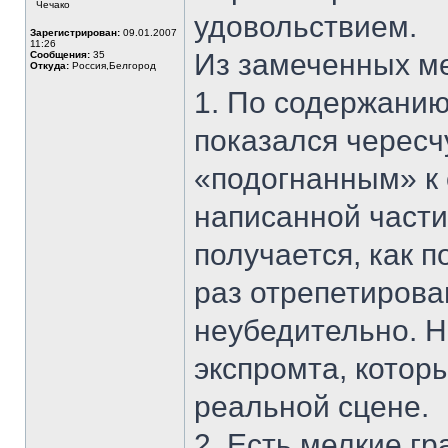
Чечако
удовольствием.
Зарегистрирован:
09.01.2007
11:26
Из замеченных ме
Сообщения:
35
Откуда:
Россия,Белгород
1. По содержанию
показался чересч
«подогнанным» к 
написанной части
получается, как 
раз отрепетиров
неубедительно. Н
экспромта, котор
реальной сцене.
2. Есть мелкие г