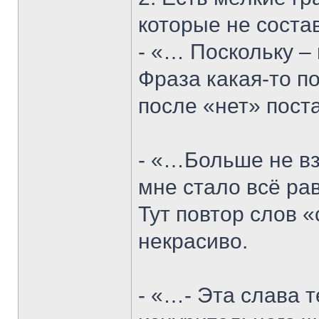
которые не соста
- «… Поскольку – 
Фраза какая-то п
после «нет» поста
- «…Больше не взя
мне стало всё рав
Тут повтор слов 
некрасиво.
- «…- Эта слава те