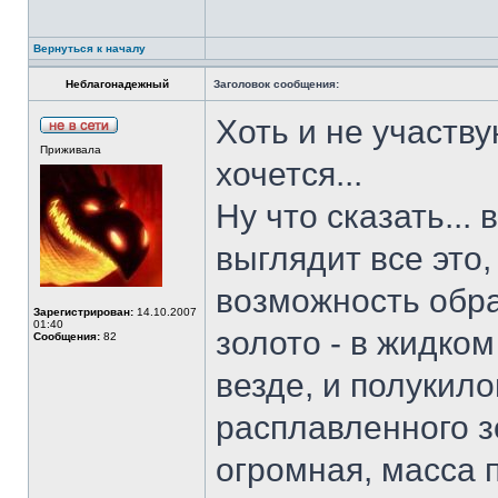
Вернуться к началу
Неблагонадежный
Заголовок сообщения:
Хоть и не участву
Приживала
хочется...
Ну что сказать...
выглядит все это,
возможность обра
Зарегистрирован:
14.10.2007
01:40
золото - в жидко
Сообщения:
82
везде, и полукил
расплавленного з
огромная, масса п