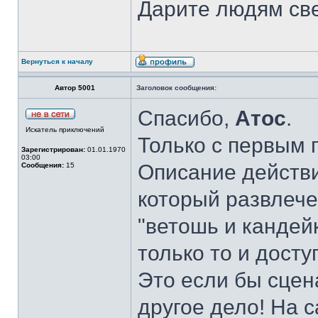
Дарите людям свет
Вернуться к началу
Автор 5001
Заголовок сообщения:
Спасибо,
Атос
.
Искатель приключений
Только с первым п
Зарегистрирован:
01.01.1970
03:00
Описание действи
Сообщения:
15
который развлече
"ветошь и кандейк
только то и досту
Это если бы сцен
другое дело! На 