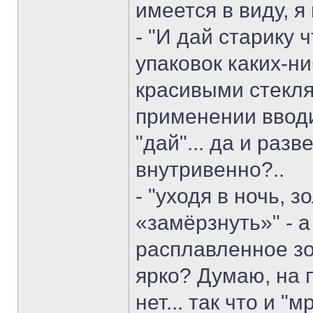
имеется в виду, я
- "И дай старику 
упаковок каких-ни
красивыми стекля
применении ввод
"дай"... да и раз
внутривенно?..
- "уходя в ночь, 
«замёрзнуть»" - а
расплавленное зо
ярко? Думаю, на 
нет... так что и "