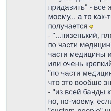
придавить" - все ж
моему... а то как
получается
- "...низенький, 
по части медицины
части медицины и
или очень крепкий
"по части медицин
что это вообще зн
- "из всей банды 
но, по-моему, ес
"custom-people" 