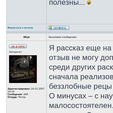
полезны...
Вернуться к началу
Мёрк
Заголовок сообщения:
Я рассказ еще на
Авторитет
отзыв не могу до
среди других рас
сначала реализов
беззлобные рецы 
Зарегистрирован:
24.01.2007
19:19
О минусах – с нау
Сообщения:
468
Откуда:
Питер
малосостоятелен.