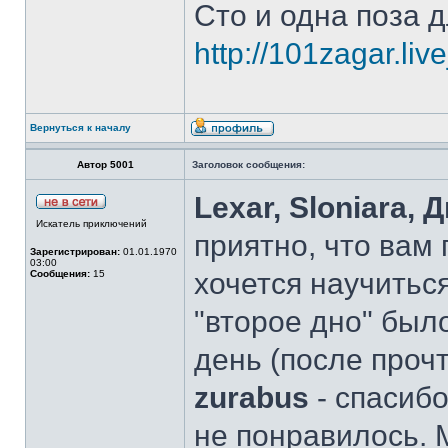
Сто и одна поза д
http://101zagar.liv
Вернуться к началу
Автор 5001
Заголовок сообщения:
Lexar, Sloniara,
Искатель приключений
приятно, что вам
Зарегистрирован:
01.01.1970
03:00
хочется научиться
Сообщения:
15
"второе дно" был
день (после проч
zurabus
- спасибо
не понравилось. 