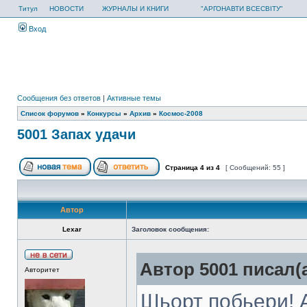
Титул
НОВОСТИ
ЖУРНАЛЫ И КНИГИ
"АРГОНАВТИ ВСЕСВІТУ"
Вход
Сообщения без ответов
|
Активные темы
Список форумов
»
Конкурсы
»
Архив
»
Космос-2008
5001 Запах удачи
Страница
4
из
4
[ Сообщений: 55 ]
Автор
Lexar
Заголовок сообщения:
Автор 5001 писал(а
Авторитет
Шьорт побьери! 