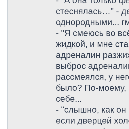
- "А она только 
стеснялась…" - д
однородными... гм.
- "Я смеюсь во вс
жидкой, и мне стан
адреналин разжиж
выброс адреналин
рассмеялся, у нег
было? По-моему, 
себе...
- "слышно, как он
если дверцей хол