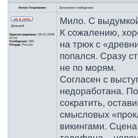
Антон Георгиевич
Заголовок сообщения:
Мило. С выдумкой
Домовой
К сожалению, хор
Зарегистрирован:
28.01.2008
12:42
на трюк с «древни
Сообщения:
560
Откуда:
Россия
попался. Сразу с
не по морям.
Согласен с выст
недоработана. По
сократить, остав
смысловых «прок
викингами. Сцена
телефона – непон