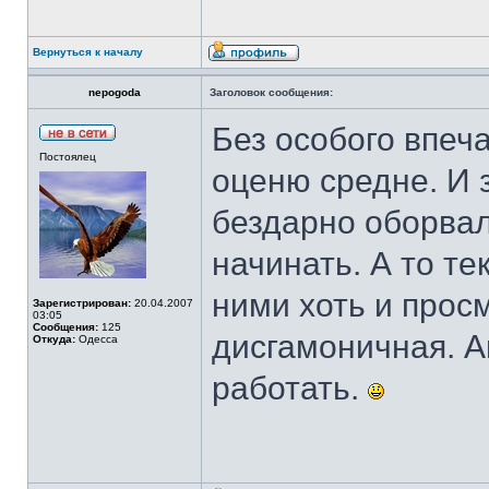
Вернуться к началу
nepogoda
Заголовок сообщения:
Без особого впеча
Постоялец
оценю средне. И 
бездарно оборва
начинать. А то те
ними хоть и просм
Зарегистрирован:
20.04.2007
03:05
Сообщения:
125
дисгамоничная. А
Откуда:
Одесса
работать.