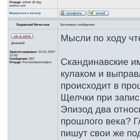
Откуда:
admin @ rbg-
azimut.com
Вернуться к началу
Ледовский Вячеслав
Заголовок сообщения:
Мысли по ходу чт
Домовой
Зарегистрирован:
24.01.2007
12:42
Скандинавские им
Сообщения:
697
Откуда:
Россия,Красноярск
кулаком и выправ
происходит в про
Щелчки при запис
Эпизод два относ
прошлого века? Гл
пишут свои же под