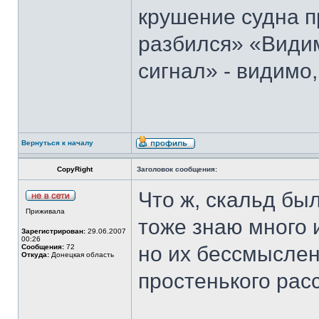
крушение судна 
разбился» «Видим
сигнал» - видимо
Вернуться к началу
CopyRight
Заголовок сообщения:
Что ж, скальд был
Приживала
тоже знаю много и
Зарегистрирован:
29.06.2007
00:26
но их бессмыслен
Сообщения:
72
Откуда:
Донецкая область
простенького рас