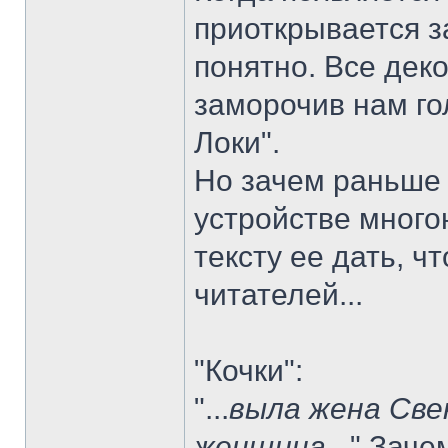
приоткрывается з
понятно. Все дек
заморочив нам го
Локи".
Но зачем раньше
устройстве много
тексту ее дать, 
читателей...
"Кочки":
"...
выла жена Све
женщина
..." Зач