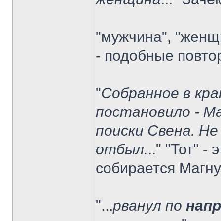
"мужчина", "женщ
- подобные повто
"
Собранное в кра
постановило - М
поиски Свена. Не
отбыл.
.." "Тот" -
собирается Магн
"...
рванул по
напр