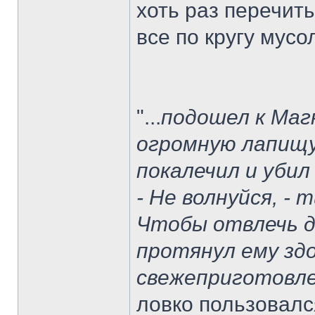
хоть раз перечит
все по кругу мусо
"...
подошел к Магн
огромную лапищу
покалечил и убил
- Не волнуйся, - 
Чтобы отвлечь д
протянул ему зд
свежеприготовле
ловко пользовалс