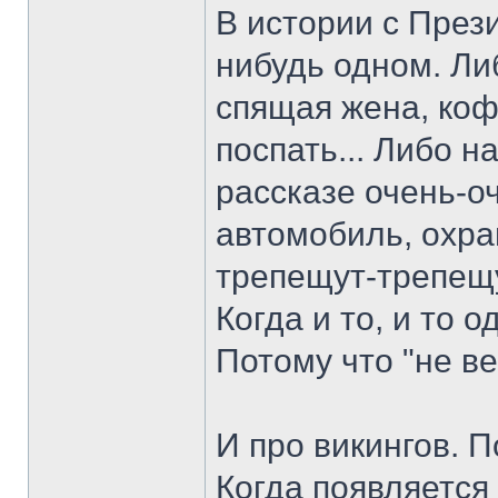
В истории с През
нибудь одном. Либ
спящая жена, коф
поспать... Либо н
рассказе очень-о
автомобиль, охран
трепещут-трепещут
Когда и то, и то 
Потому что "не в
И про викингов. П
Когда появляется