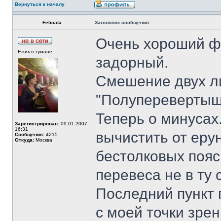
Вернуться к началу
Felicata
Заголовок сообщения:
Очень хороший ф
Ёжик в тумане
задорный.
Смешение двух л
"Полуперевертыш"
Теперь о минусах
Зарегистрирован:
09.01.2007
16:31
вычистить от ерун
Сообщения:
4215
Откуда:
Москва
бестолковых пояс
перевеса не в ту 
Последний пункт 
с моей точки зрен