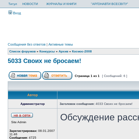
Титул
НОВОСТИ
ЖУРНАЛЫ И КНИГИ
"АРГОНАВТИ ВСЕСВІТУ"
Вход
Сообщения без ответов
|
Активные темы
Список форумов
»
Конкурсы
»
Архив
»
Космос-2008
5033 Своих не бросаем!
Страница
1
из
1
[ Сообщений: 6 ]
Автор
Администратор
Заголовок сообщения:
4033 Своих не бросаем!
Обсуждение расс
Site Admin
Зарегистрирован:
08.01.2007
11:46
Сообщения:
4725