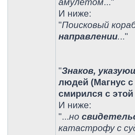
амулетом
..."
И ниже:
"
Поисковый кора
направлении
.
.."
"
Знаков, указую
людей (Магнус с
смирился с этой
И ниже:
"...
но
свидетель
катастрофу с су