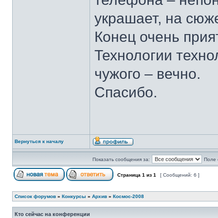
украшает, на сюже
Конец очень прия
Технологии техно
чужого – вечно.
Спасибо.
Вернуться к началу
Показать сообщения за:
Поле 
Страница
1
из
1
[ Сообщений: 6 ]
Список форумов
»
Конкурсы
»
Архив
»
Космос-2008
Кто сейчас на конференции