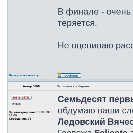
В финале - очень
теряется.
Не оцениваю расс
Вернуться к началу
Автор 5008
Заголовок сообщения:
Семьдесят перв
Чечако
обдумаю ваши сл
Зарегистрирован:
01.01.1970
03:00
Ледовский Вяче
Сообщения:
23
Госпожа
Felicata
з