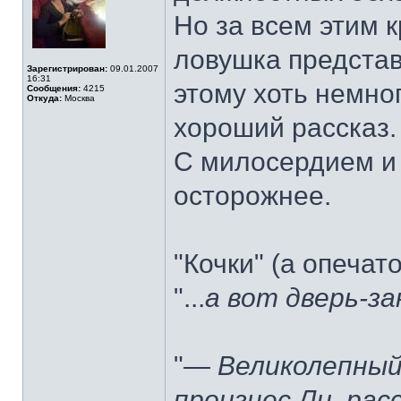
Но за всем этим 
ловушка представ
Зарегистрирован:
09.01.2007
16:31
этому хоть немно
Сообщения:
4215
Откуда:
Москва
хороший рассказ.
С милосердием и 
осторожнее.
"Кочки" (а опечато
"...
а вот дверь-за
"—
Великолепный
произнес Ли, ра