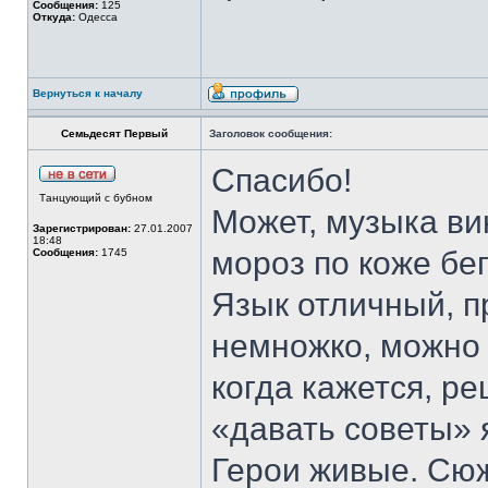
Сообщения:
125
Откуда:
Одесса
Вернуться к началу
Семьдесят Первый
Заголовок сообщения:
Спасибо!
Танцующий с бубном
Может, музыка ви
Зарегистрирован:
27.01.2007
18:48
мороз по коже бе
Сообщения:
1745
Язык отличный, п
немножко, можно у
когда кажется, ре
«давать советы»
Герои живые. Сюж