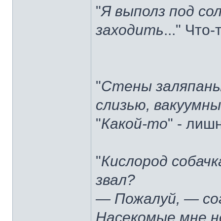
"
Я выполз под со
заходить
..." Что-
"
Стены заляпаны
слизью, вакуумны
"
Какой-то
" - лиш
"
Кислород собачк
звал?
— Пожалуй, — сог
Насекомые мне н