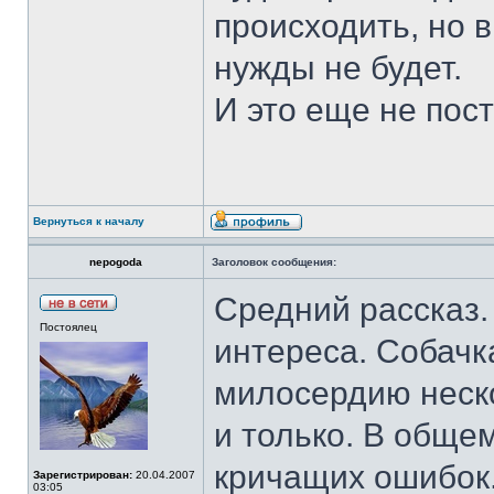
происходить, но 
нужды не будет.
И это еще не пос
Вернуться к началу
nepogoda
Заголовок сообщения:
Средний рассказ.
Постоялец
интереса. Собачк
милосердию неско
и только. В общем
кричащих ошибок.
Зарегистрирован:
20.04.2007
03:05