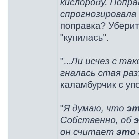
кислороду. Поправ
спрогнозировала
поправка? Убери
"купилась".
"...
Ли исчез с так
гналась стая раз
каламбурчик с у
"
Я думаю, что
э
Собственно, об
он считает
это