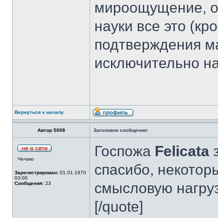
мироощущение, об
науки все это (кр
подтверждения м
исключительно на
Вернуться к началу
Автор 5008
Заголовок сообщения:
Госпожа
Felicata
з
Чечако
спасибо, некотор
Зарегистрирован:
01.01.1970
03:00
смысловую нагруз
Сообщения:
23
[/quote]