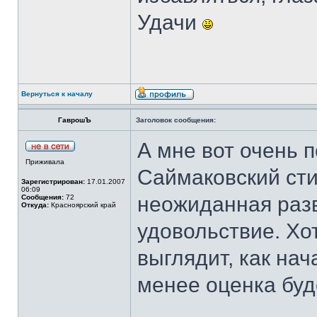
Удачи
Вернуться к началу
ГаврошЪ
Заголовок сообщения:
А мне вот очень 
Приживала
Саймаковский ст
Зарегистрирован:
17.01.2007
06:09
неожиданная раз
Сообщения:
72
Откуда:
Красноярский край
удовольствие. Хо
выглядит, как на
менее оценка буд