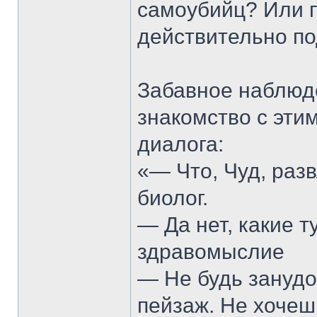
самоубийц? Или п
действительно п
Забавное наблюде
знакомство с эти
диалога:
«— Что, Чуд, раз
биолог.
— Да нет, какие т
здравомыслие
— Не будь занудо
пейзаж. Не хочеш