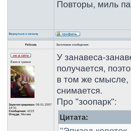
Повторы, миль па
Вернуться к началу
Felicata
Заголовок сообщения:
У занавеса-занав
Ёжик в тумане
получается, поэто
в том же смысле, 
снимается.
Про "зоопарк":
Зарегистрирован:
09.01.2007
16:31
Сообщения:
4215
Откуда:
Москва
Цитата:
"Эпизод короток