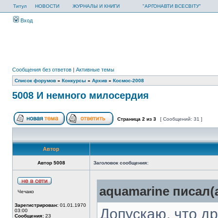
Титул
НОВОСТИ
ЖУРНАЛЫ И КНИГИ
"АРГОНАВТИ ВСЕСВІТУ"
Вход
Сообщения без ответов
|
Активные темы
Список форумов
»
Конкурсы
»
Архив
»
Космос-2008
5008 И немного милосердия
Страница
2
из
3
[ Сообщений: 31 ]
Автор
Автор 5008
Заголовок сообщения:
aquamarine писал(а
Чечако
Зарегистрирован:
01.01.1970
Допускаю, что др
03:00
Сообщения:
23