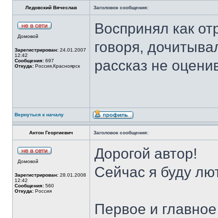
Ледовский Вячеслав
Заголовок сообщения:
Воспринял как от
Домовой
говоря, дочитывал
Зарегистрирован:
24.01.2007
12:42
рассказ не оцени
Сообщения:
697
Откуда:
Россия,Красноярск
Вернуться к началу
Антон Георгиевич
Заголовок сообщения:
Дорогой автор!
Домовой
Сейчас я буду лю
Зарегистрирован:
28.01.2008
12:42
Сообщения:
560
Откуда:
Россия
Первое и главное