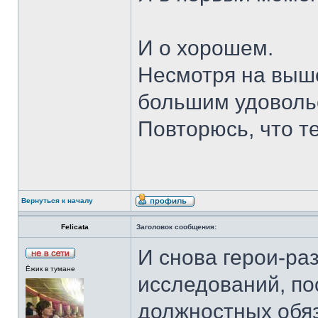
И о хорошем.
Несмотря на выше
большим удоволь
Повторюсь, что т
Вернуться к началу
Felicata
Заголовок сообщения:
И снова герои-ра
Ёжик в тумане
исследований, по
должностных обяз