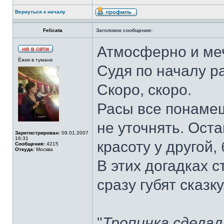
Вернуться к началу
Felicata
Заголовок сообщения:
Атмосферно и ме
Ёжик в тумане
Судя по началу ра
Скоро, скоро.
Расы все понаме
не уточнять. Оста
Зарегистрирован:
09.01.2007
16:31
красоту у другой, 
Сообщения:
4215
Откуда:
Москва
В этих догадках с
сразу губят сказку
"
Тропинка сделал