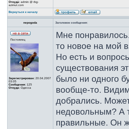
Откуда:
admin @ rbg-
azimut.com
Вернуться к началу
nepogoda
Заголовок сообщения:
Мне понравилось.
Постоялец
то новое на мой в
Но есть и вопрос
существования эт
было ни одного б
Зарегистрирован:
20.04.2007
03:05
Сообщения:
125
вообще-то. Видим
Откуда:
Одесса
добрались. Может
недовольным? А т
правильные. Он ж