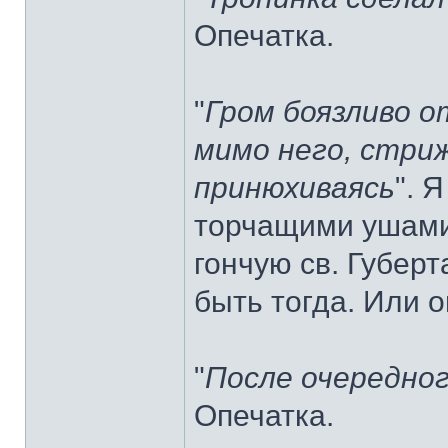
Опечатка.
"
Гром боязливо о
мимо него, стриж
принюхиваясь
". 
торчащими ушами,
гончую св. Губер
быть тогда. Или 
"
После очередно
Опечатка.