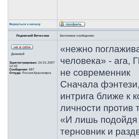
Вернуться к началу
Ледовский Вячеслав
Заголовок сообщения:
«нежно поглажив
Домовой
человека» - ага, 
Зарегистрирован:
24.01.2007
12:42
не современник
Сообщения:
697
Откуда:
Россия,Красноярск
Сначала фэнтези,
интрига ближе к к
личности против 
«И лишь подойдя
терновник и разд