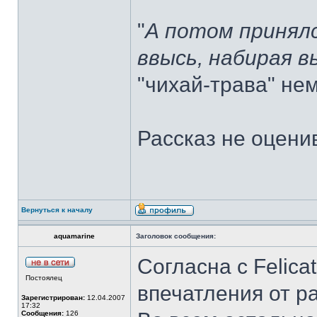
"
А потом принял
ввысь, набирая 
"чихай-трава" не
Рассказ не оцени
Вернуться к началу
aquamarine
Заголовок сообщения:
Согласна с Felica
Постоялец
впечатления от ра
Зарегистрирован:
12.04.2007
17:32
Сообщения:
126