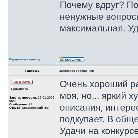
Почему вдруг? По
ненужные вопросы
максимальная. У
Вернуться к началу
ГаврошЪ
Заголовок сообщения:
Очень хороший ра
Приживала
моя, но... яркий 
Зарегистрирован:
17.01.2007
06:09
описания, интере
Сообщения:
72
Откуда:
Красноярский край
подкупает. В общ
Удачи на конкурсе