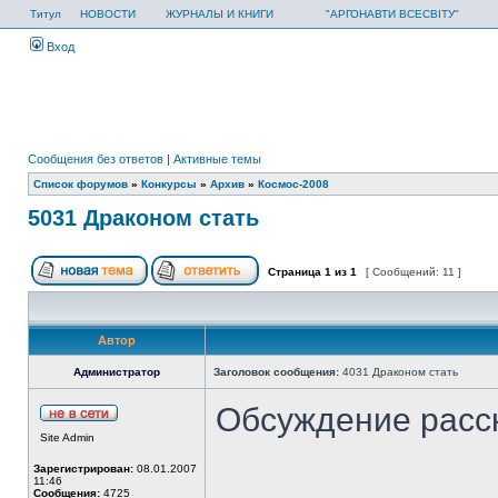
Титул
НОВОСТИ
ЖУРНАЛЫ И КНИГИ
"АРГОНАВТИ ВСЕСВІТУ"
Вход
Сообщения без ответов
|
Активные темы
Список форумов
»
Конкурсы
»
Архив
»
Космос-2008
5031 Драконом стать
Страница
1
из
1
[ Сообщений: 11 ]
Автор
Администратор
Заголовок сообщения:
4031 Драконом стать
Обсуждение расс
Site Admin
Зарегистрирован:
08.01.2007
11:46
Сообщения:
4725