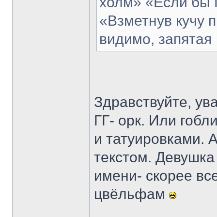
холм» «Если бы 
«Взметнув кучу 
видимо, запятая
Здравствуйте, ув
ГГ- орк. Или гобл
и татуировками. 
текстом. Девушка 
имени- скорее все
цвёльфам